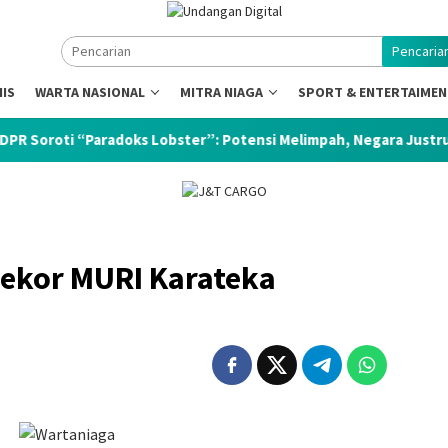
Pencaria
NIS
WARTA NASIONAL
MITRA NIAGA
SPORT & ENTERTAIME
radoks Lobster”: Potensi Melimpah, Negara Justru Kehilangan Ke
Rekor MURI Karateka