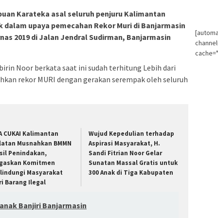
ibuan Karateka asal seluruh penjuru Kalimantan
k dalam upaya pemecahan Rekor Muri di Banjarmasin
[automa
as 2019 di Jalan Jendral Sudirman, Banjarmasin
channe
cache="
rin Noor berkata saat ini sudah terhitung Lebih dari
ecahkan rekor MURI dengan gerakan serempak oleh seluruh
A CUKAI Kalimantan
Wujud Kepedulian terhadap
latan Musnahkan BMMN
Aspirasi Masyarakat, H.
sil Penindakan,
Sandi Fitrian Noor Gelar
gaskan Komitmen
Sunatan Massal Gratis untuk
lindungi Masyarakat
300 Anak di Tiga Kabupaten
ri Barang Ilegal
nak Banjiri Banjarmasin