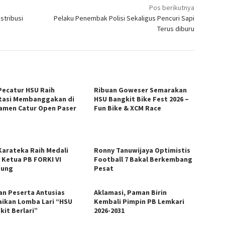
Pos berikutnya
stribusi
Pelaku Penembak Polisi Sekaligus Pencuri Sapi
Terus diburu
Pecatur HSU Raih
Ribuan Goweser Semarakan
tasi Membanggakan di
HSU Bangkit Bike Fest 2026 –
amen Catur Open Paser
Fun Bike & XCM Race
Karateka Raih Medali
Ronny Tanuwijaya Optimistis
a Ketua PB FORKI VI
Football 7 Bakal Berkembang
dung
Pesat
an Peserta Antusias
​Aklamasi, Paman Birin
ikan Lomba Lari “HSU
Kembali Pimpin PB Lemkari
kit Berlari”
2026-2031