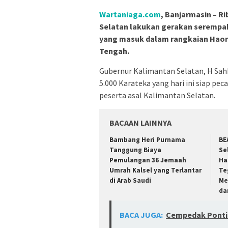
Wartaniaga.com
, Banjarmasin – R
Selatan lakukan gerakan serempa
yang masuk dalam rangkaian Haorn
Tengah.
Gubernur Kalimantan Selatan, H Sahbi
5.000 Karateka yang hari ini siap p
peserta asal Kalimantan Selatan.
BACAAN LAINNYA
Bambang Heri Purnama
BE
Tanggung Biaya
Se
Pemulangan 36 Jemaah
Ha
Umrah Kalsel yang Terlantar
Te
di Arab Saudi
Me
da
BACA JUGA:
Cempedak Pontia