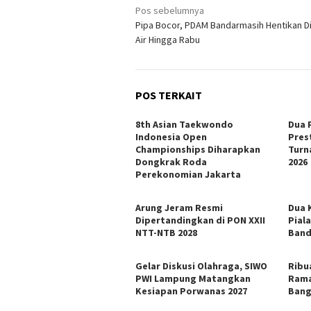
Navigasi
Pos sebelumnya
Pipa Bocor, PDAM Bandarmasih Hentikan Di
pos
Air Hingga Rabu
POS TERKAIT
8th Asian Taekwondo
Dua 
Indonesia Open
Pres
Championships Diharapkan
Turn
Dongkrak Roda
2026
Perekonomian Jakarta
Arung Jeram Resmi
Dua 
Dipertandingkan di PON XXII
Pial
NTT-NTB 2028
Ban
Gelar Diskusi Olahraga, SIWO
Ribu
PWI Lampung Matangkan
Rama
Kesiapan Porwanas 2027
Bang