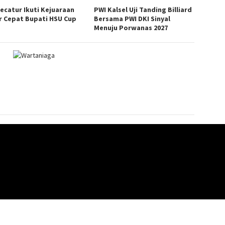
Pecatur Ikuti Kejuaraan
PWI Kalsel Uji Tanding Billiard
r Cepat Bupati HSU Cup
Bersama PWI DKI Sinyal
Menuju Porwanas 2027