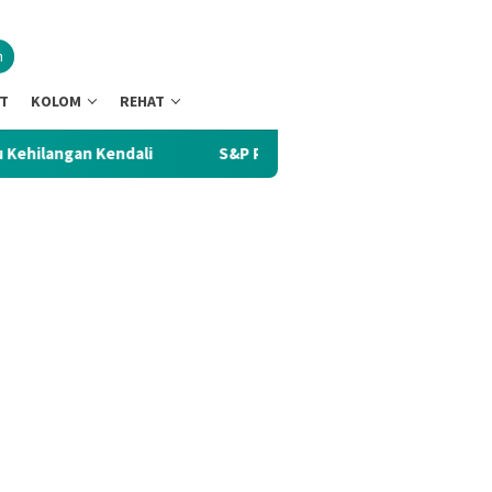
n
NT
KOLOM
REHAT
ndali
S&P Pertahankan Rating Kredit Indonesia BBB, Buk