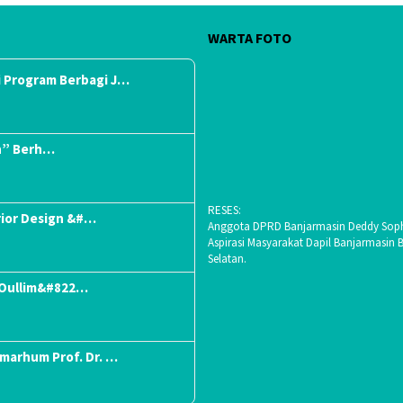
WARTA FOTO
 Program Berbagi J…
n” Berh…
RESES:
rior Design &#…
Anggota DPRD Banjarmasin Deddy Soph
Aspirasi Masyarakat Dapil Banjarmasin 
Selatan.
“Oullim&#822…
lmarhum Prof. Dr. …