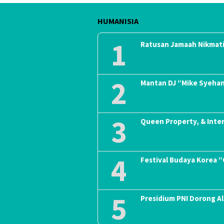
HUMANISIA
1
Ratusan Jamaah Nikmati
2
Mantan DJ “Mike Syeha
3
Queen Property, & Inte
4
Festival Budaya Korea 
5
Presidium PNI Dorong A