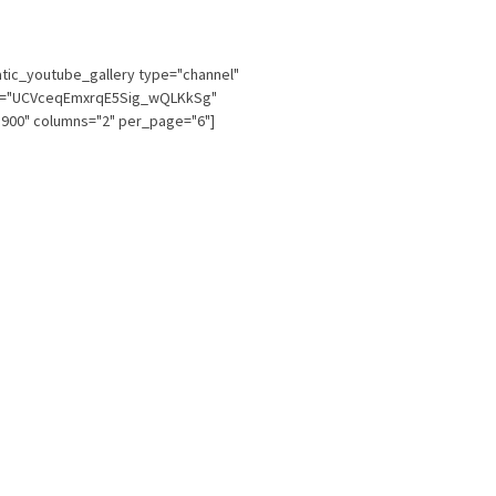
tic_youtube_gallery type="channel"
l="UCVceqEmxrqE5Sig_wQLKkSg"
900" columns="2" per_page="6"]