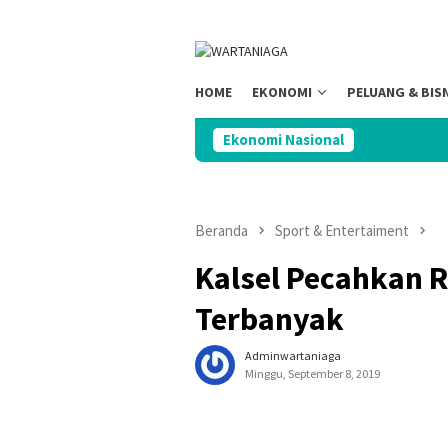
Loncat
ke
konten
HOME
EKONOMI
PELUANG & BIS
Ekonomi Nasional
DPR Soroti “Pa
Beranda
Sport & Entertaiment
Kalsel Pecahkan 
Terbanyak
Adminwartaniaga
Minggu, September 8, 2019