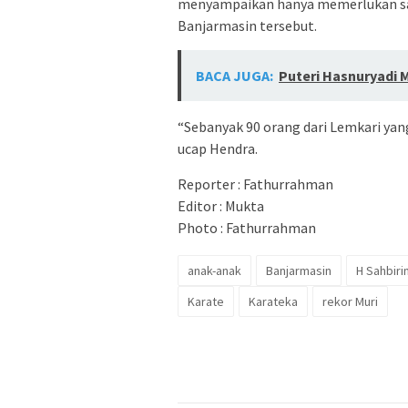
menyampaikan hanya memerlukan sat
Banjarmasin tersebut.
BACA JUGA:
Puteri Hasnuryadi 
“Sebanyak 90 orang dari Lemkari ya
ucap Hendra.
Reporter : Fathurrahman
Editor : Mukta
Photo : Fathurrahman
anak-anak
Banjarmasin
H Sahbiri
Karate
Karateka
rekor Muri