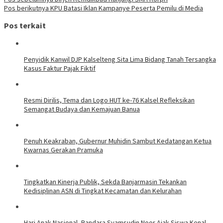
Pos berikutnya
KPU Batasi Iklan Kampanye Peserta Pemilu di Media
Pos terkait
Penyidik Kanwil DJP Kalselteng Sita Lima Bidang Tanah Tersangka
Kasus Faktur Pajak Fiktif
Resmi Dirilis, Tema dan Logo HUT ke-76 Kalsel Refleksikan
Semangat Budaya dan Kemajuan Banua
Penuh Keakraban, Gubernur Muhidin Sambut Kedatangan Ketua
Kwarnas Gerakan Pramuka
Tingkatkan Kinerja Publik, Sekda Banjarmasin Tekankan
Kedisiplinan ASN di Tingkat Kecamatan dan Kelurahan
Hari Anak Nasional, Bandara Syamsudin Noor Ajak Siswa Kenal