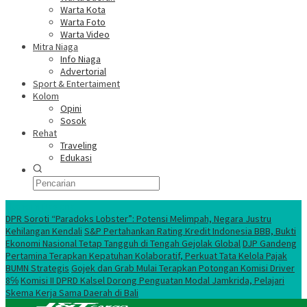
Warta Kota
Warta Foto
Warta Video
Mitra Niaga
Info Niaga
Advertorial
Sport & Entertaiment
Kolom
Opini
Sosok
Rehat
Traveling
Edukasi
Ekonomi Nasional
DPR Soroti “Paradoks Lobster”: Potensi Melimpah, Negara Justru
Kehilangan Kendali
S&P Pertahankan Rating Kredit Indonesia BBB, Bukti
Ekonomi Nasional Tetap Tangguh di Tengah Gejolak Global
DJP Gandeng
Pertamina Terapkan Kepatuhan Kolaboratif, Perkuat Tata Kelola Pajak
BUMN Strategis
Gojek dan Grab Mulai Terapkan Potongan Komisi Driver
8℅
Komisi II DPRD Kalsel Dorong Penguatan Modal Jamkrida, Pelajari
Skema Kerja Sama Daerah di Bali