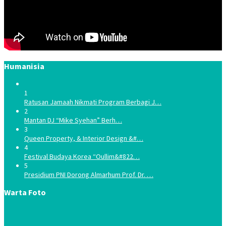
Humanisia
1
Ratusan Jamaah Nikmati Program Berbagi J…
2
Mantan DJ “Mike Syehan” Berh…
3
Queen Property, & Interior Design &#…
4
Festival Budaya Korea “Oullim&#822…
5
Presidium PNI Dorong Almarhum Prof. Dr. …
Warta Foto