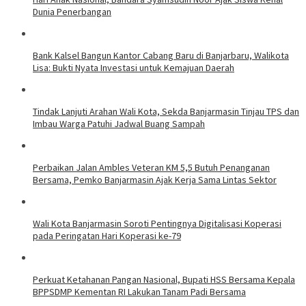
Dunia Penerbangan
Bank Kalsel Bangun Kantor Cabang Baru di Banjarbaru, Walikota
Lisa: Bukti Nyata Investasi untuk Kemajuan Daerah
Tindak Lanjuti Arahan Wali Kota, Sekda Banjarmasin Tinjau TPS dan
Imbau Warga Patuhi Jadwal Buang Sampah
Perbaikan Jalan Ambles Veteran KM 5,5 Butuh Penanganan
Bersama, Pemko Banjarmasin Ajak Kerja Sama Lintas Sektor
Wali Kota Banjarmasin Soroti Pentingnya Digitalisasi Koperasi
pada Peringatan Hari Koperasi ke-79
Perkuat Ketahanan Pangan Nasional, Bupati HSS Bersama Kepala
BPPSDMP Kementan RI Lakukan Tanam Padi Bersama