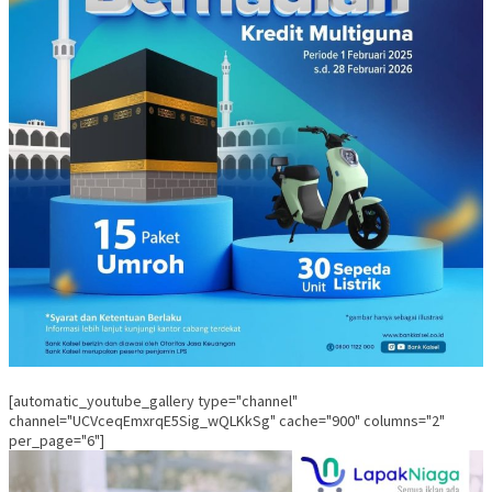
[automatic_youtube_gallery type="channel"
channel="UCVceqEmxrqE5Sig_wQLKkSg" cache="900" columns="2"
per_page="6"]