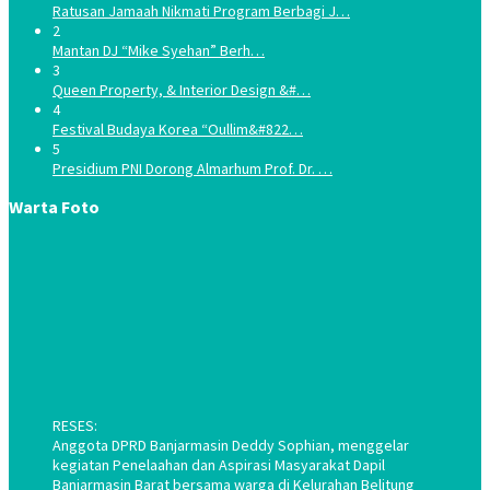
Ratusan Jamaah Nikmati Program Berbagi J…
2
Mantan DJ “Mike Syehan” Berh…
3
Queen Property, & Interior Design &#…
4
Festival Budaya Korea “Oullim&#822…
5
Presidium PNI Dorong Almarhum Prof. Dr. …
Warta Foto
RESES:
Anggota DPRD Banjarmasin Deddy Sophian, menggelar
kegiatan Penelaahan dan Aspirasi Masyarakat Dapil
Banjarmasin Barat bersama warga di Kelurahan Belitung