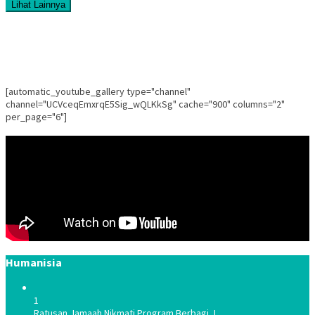
Lihat Lainnya
[automatic_youtube_gallery type="channel"
channel="UCVceqEmxrqE5Sig_wQLKkSg" cache="900" columns="2"
per_page="6"]
Humanisia
1
Ratusan Jamaah Nikmati Program Berbagi J…