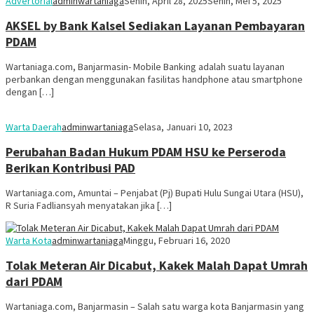
Advertorial
adminwartaniaga
Senin, April 28, 2025
Senin, Mei 5, 2025
AKSEL by Bank Kalsel Sediakan Layanan Pembayaran
PDAM
Wartaniaga.com, Banjarmasin- Mobile Banking adalah suatu layanan
perbankan dengan menggunakan fasilitas handphone atau smartphone
dengan […]
Warta Daerah
adminwartaniaga
Selasa, Januari 10, 2023
Perubahan Badan Hukum PDAM HSU ke Perseroda
Berikan Kontribusi PAD
Wartaniaga.com, Amuntai – Penjabat (Pj) Bupati Hulu Sungai Utara (HSU),
R Suria Fadliansyah menyatakan jika […]
Warta Kota
adminwartaniaga
Minggu, Februari 16, 2020
Tolak Meteran Air Dicabut, Kakek Malah Dapat Umrah
dari PDAM
Wartaniaga.com, Banjarmasin – Salah satu warga kota Banjarmasin yang