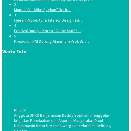
2
Mantan DJ “Mike Syehan” Berh…
3
Queen Property, & Interior Design &#…
4
Festival Budaya Korea “Oullim&#822…
5
Presidium PNI Dorong Almarhum Prof. Dr. …
Warta Foto
RESES:
Anggota DPRD Banjarmasin Deddy Sophian, menggelar
kegiatan Penelaahan dan Aspirasi Masyarakat Dapil
Banjarmasin Barat bersama warga di Kelurahan Belitung
Selatan.