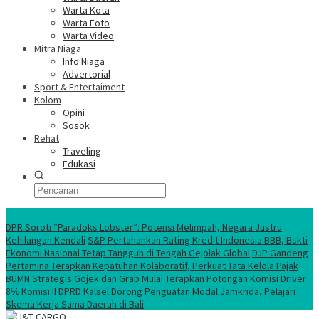
Warta Kota
Warta Foto
Warta Video
Mitra Niaga
Info Niaga
Advertorial
Sport & Entertaiment
Kolom
Opini
Sosok
Rehat
Traveling
Edukasi
Ekonomi Nasional
DPR Soroti “Paradoks Lobster”: Potensi Melimpah, Negara Justru
Kehilangan Kendali
S&P Pertahankan Rating Kredit Indonesia BBB, Bukti
Ekonomi Nasional Tetap Tangguh di Tengah Gejolak Global
DJP Gandeng
Pertamina Terapkan Kepatuhan Kolaboratif, Perkuat Tata Kelola Pajak
BUMN Strategis
Gojek dan Grab Mulai Terapkan Potongan Komisi Driver
8℅
Komisi II DPRD Kalsel Dorong Penguatan Modal Jamkrida, Pelajari
Skema Kerja Sama Daerah di Bali