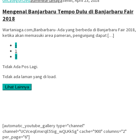
Uncategorized
adminwartaniaga
Senin, April 23, 2018
Mengenal Banjarbaru Tempo Dulu di Banjarbaru Fair
2018
Wartaniaga.com,Banbarbaru- Ada yang berbeda di Banjarbaru Fair 2018,
ketika akan memasuki area pameran, pengunjung dapat […]
«
1
2
Tidak Ada Pos Lagi.
Tidak ada laman yang di load.
Lihat Lainnya
[automatic_youtube_gallery type="channel"
channel="UCVceqEmxrqE5Sig_wQLKkSg" cache="900" columns="2"
per_page="6"]