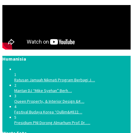
Humanisia
1
Ratusan Jamaah Nikmati Program Berbagi J…
2
Mantan DJ “Mike Syehan” Berh…
3
Queen Property, & Interior Design &#…
4
Festival Budaya Korea “Oullim&#822…
5
Presidium PNI Dorong Almarhum Prof. Dr. …