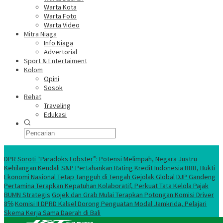
Warta Kota
Warta Foto
Warta Video
Mitra Niaga
Info Niaga
Advertorial
Sport & Entertaiment
Kolom
Opini
Sosok
Rehat
Traveling
Edukasi
Ekonomi Nasional
DPR Soroti “Paradoks Lobster”: Potensi Melimpah, Negara Justru
Kehilangan Kendali
S&P Pertahankan Rating Kredit Indonesia BBB, Bukti
Ekonomi Nasional Tetap Tangguh di Tengah Gejolak Global
DJP Gandeng
Pertamina Terapkan Kepatuhan Kolaboratif, Perkuat Tata Kelola Pajak
BUMN Strategis
Gojek dan Grab Mulai Terapkan Potongan Komisi Driver
8℅
Komisi II DPRD Kalsel Dorong Penguatan Modal Jamkrida, Pelajari
Skema Kerja Sama Daerah di Bali