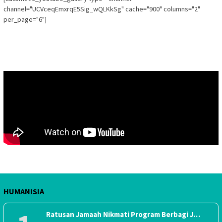
channel="UCVceqEmxrqE5Sig_wQLKkSg" cache="900" columns="2"
per_page="6"]
HUMANISIA
Ratusan Jamaah Nikmati Program Berbagi J…