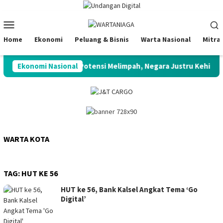
Loncat
ke
Menu
konten
Mobile
Home
Ekonomi
Peluang & Bisnis
Warta Nasional
Mitra
aradoks Lobster”: Potensi Melimpah, Negara Justru Kehilangan K
Ekonomi Nasional
WARTA KOTA
TAG:
HUT KE 56
HUT ke 56, Bank Kalsel Angkat Tema ‘Go
Digital’