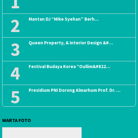
1
2
Mantan DJ “Mike Syehan” Berh…
3
Queen Property, & Interior Design &#…
4
Festival Budaya Korea “Oullim&#822…
5
Presidium PNI Dorong Almarhum Prof. Dr. …
WARTA FOTO