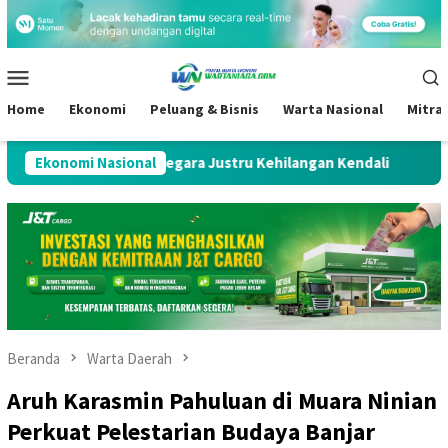
Loncat
ke
konten
Menu
Mobile
Home
Ekonomi
Peluang & Bisnis
Warta Nasional
Mitra
pah, Negara Justru Kehilangan Kendali
Ekonomi Nasional
S&P Pertahankan R
Beranda
Warta Daerah
Aruh Karasmin Pahuluan di Muara Ninian
Perkuat Pelestarian Budaya Banjar