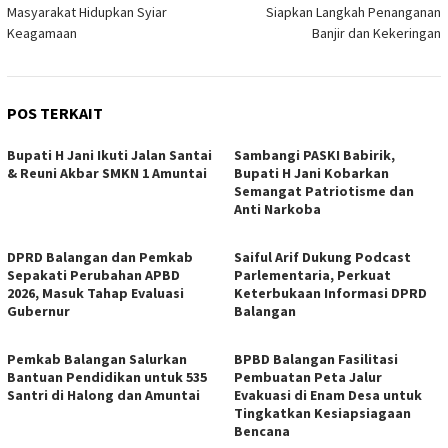
Masyarakat Hidupkan Syiar
Siapkan Langkah Penanganan
Keagamaan
Banjir dan Kekeringan
POS TERKAIT
Bupati H Jani Ikuti Jalan Santai
Sambangi PASKI Babirik,
& Reuni Akbar SMKN 1 Amuntai
Bupati H Jani Kobarkan
Semangat Patriotisme dan
Anti Narkoba
DPRD Balangan dan Pemkab
Saiful Arif Dukung Podcast
Sepakati Perubahan APBD
Parlementaria, Perkuat
2026, Masuk Tahap Evaluasi
Keterbukaan Informasi DPRD
Gubernur
Balangan
Pemkab Balangan Salurkan
BPBD Balangan Fasilitasi
Bantuan Pendidikan untuk 535
Pembuatan Peta Jalur
Santri di Halong dan Amuntai
Evakuasi di Enam Desa untuk
Tingkatkan Kesiapsiagaan
Bencana