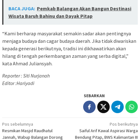
BACA JUGA:
Pemkab Balangan Akan Bangun Destinasi
Wisata Baruh Bahinu dan Dayak Pitap
“Kami berharap masyarakat semakin sadar akan pentingnya
menjaga budaya dan cagar budaya daerah. Jika tidak diwariskan
kepada generasi berikutnya, tradisi ini dikhawatirkan akan
hilang di tengah perkembangan zaman yang serba digital,”
kata Ahmad Juliansyah.
Reporter : Siti Nurjanah
Editor :Hariyadi
SEBARKAN
Navigasi
Pos sebelumnya
Pos berikutnya
Resmikan Masjid Raudhatul
Saiful Arif Kawal Aspirasi Warga
pos
Jannah, Wabup Balangan Dorong
Bendung Pitap, BWS Kalimantan III