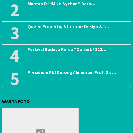
2
Mantan DJ “Mike Syehan” Berh…
3
Queen Property, & Interior Design &#…
4
Festival Budaya Korea “Oullim&#822…
5
Presidium PNI Dorong Almarhum Prof. Dr. …
WARTA FOTO