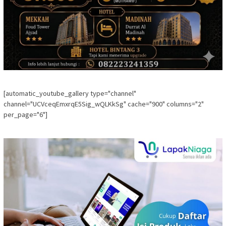
[automatic_youtube_gallery type="channel"
channel="UCVceqEmxrqE5Sig_wQLKkSg" cache="900" columns="2"
per_page="6"]