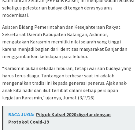
Kalimantan Selatan (FKPMIB Kalsel) ini menjadi wadah edukasi
sekaligus pelestarian budaya di tengah derasnya arus
modernisasi.
Asisten Bidang Pemerintahan dan Kesejahteraan Rakyat
Sekretariat Daerah Kabupaten Balangan, Aidinnor,
mengatakan Karasmin memiliki nilai sejarah yang tinggi
karena menjadi bagian dari identitas masyarakat Banjar dan
menggambarkan kehidupan para leluhur.
“Karasmin bukan sekadar hiburan, tetapi warisan budaya yang
harus terus dijaga. Tantangan terbesar saat ini adalah
mengenalkan tradisi ini kepada generasi penerus. Ajak anak-
anak kita hadir dan ikut terlibat dalam setiap persiapan
kegiatan Karasmin,” ujarnya, Jumat (3/7/26).
BACA JUGA:
Pilgub Kalsel 2020 digelar dengan
Protokol Covid-19