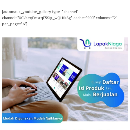
[automatic_youtube_gallery type="channel"
channel="UCVceqEmxrqE5Sig_wQLKkSg" cache="900" columns="2"
per_page="6"]