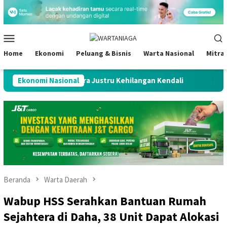
Loncat
ke
konten
Menu
Mobile
Home
Ekonomi
Peluang & Bisnis
Warta Nasional
Mitra
ah, Negara Justru Kehilangan Kendali
Ekonomi Nasional
S&P Pertahankan Ra
Beranda
Warta Daerah
Wabup HSS Serahkan Bantuan Rumah
Sejahtera di Daha, 38 Unit Dapat Alokasi