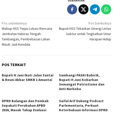
SEBARKAN
Navigasi
Pos sebelumnya
Pos berikutnya
Wabup HSS Tinjau Lokasi Rencana
Bupati HSS Tekankan Sinergi Lintas
pos
Jembatan Habirau Tengah-
Sektor untuk Tingkatkan Umur
Tambangan, Pembebasan Lahan
Harapan Hidup
Masih Jadi Kendala
POS TERKAIT
Bupati H Jani Ikuti Jalan Santai
Sambangi PASKI Babirik,
& Reuni Akbar SMKN 1 Amuntai
Bupati H Jani Kobarkan
Semangat Patriotisme dan
Anti Narkoba
DPRD Balangan dan Pemkab
Saiful Arif Dukung Podcast
Sepakati Perubahan APBD
Parlementaria, Perkuat
2026, Masuk Tahap Evaluasi
Keterbukaan Informasi DPRD