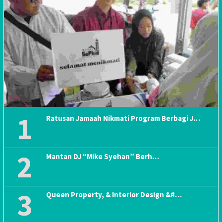
1
Ratusan Jamaah Nikmati Program Berbagi J…
2
Mantan DJ “Mike Syehan” Berh…
3
Queen Property, & Interior Design &#…