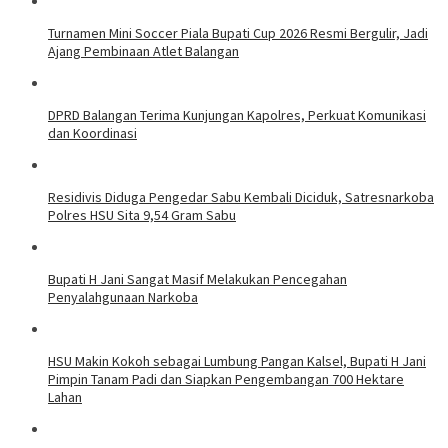
Turnamen Mini Soccer Piala Bupati Cup 2026 Resmi Bergulir, Jadi
Ajang Pembinaan Atlet Balangan
DPRD Balangan Terima Kunjungan Kapolres, Perkuat Komunikasi
dan Koordinasi
Residivis Diduga Pengedar Sabu Kembali Diciduk, Satresnarkoba
Polres HSU Sita 9,54 Gram Sabu
Bupati H Jani Sangat Masif Melakukan Pencegahan
Penyalahgunaan Narkoba
HSU Makin Kokoh sebagai Lumbung Pangan Kalsel, Bupati H Jani
Pimpin Tanam Padi dan Siapkan Pengembangan 700 Hektare
Lahan