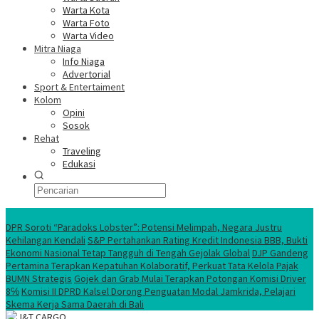
Warta Kota
Warta Foto
Warta Video
Mitra Niaga
Info Niaga
Advertorial
Sport & Entertaiment
Kolom
Opini
Sosok
Rehat
Traveling
Edukasi
Ekonomi Nasional
DPR Soroti “Paradoks Lobster”: Potensi Melimpah, Negara Justru
Kehilangan Kendali
S&P Pertahankan Rating Kredit Indonesia BBB, Bukti
Ekonomi Nasional Tetap Tangguh di Tengah Gejolak Global
DJP Gandeng
Pertamina Terapkan Kepatuhan Kolaboratif, Perkuat Tata Kelola Pajak
BUMN Strategis
Gojek dan Grab Mulai Terapkan Potongan Komisi Driver
8℅
Komisi II DPRD Kalsel Dorong Penguatan Modal Jamkrida, Pelajari
Skema Kerja Sama Daerah di Bali