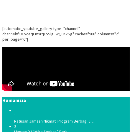
[automatic_youtube_gallery type="channel"
channel="UCVceqEmxrqE5Sig_wQLKkSg" cache="900" columns="2"
per_page="6"]
Humanisia
1
Ratusan Jamaah Nikmati Program Berbagi J…
2
Mantan DJ “Mike Syehan” Berh…