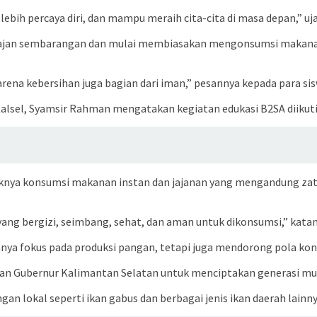
ebih percaya diri, dan mampu meraih cita-cita di masa depan,” uj
 jajan sembarangan dan mulai membiasakan mengonsumsi makanan
arena kebersihan juga bagian dari iman,” pesannya kepada para sis
lsel, Syamsir Rahman mengatakan kegiatan edukasi B2SA diikuti 
aknya konsumsi makanan instan dan jajanan yang mengandung zat 
g bergizi, seimbang, sehat, dan aman untuk dikonsumsi,” katan
anya fokus pada produksi pangan, tetapi juga mendorong pola ko
 Gubernur Kalimantan Selatan untuk menciptakan generasi muda y
an lokal seperti ikan gabus dan berbagai jenis ikan daerah lainn