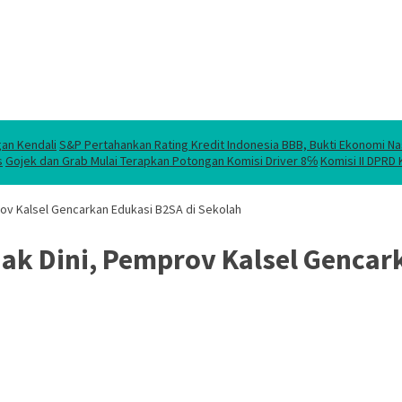
gan Kendali
S&P Pertahankan Rating Kredit Indonesia BBB, Bukti Ekonomi Na
s
Gojek dan Grab Mulai Terapkan Potongan Komisi Driver 8℅
Komisi II DPRD
ov Kalsel Gencarkan Edukasi B2SA di Sekolah
ak Dini, Pemprov Kalsel Gencar