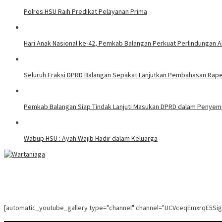
Polres HSU Raih Predikat Pelayanan Prima
Hari Anak Nasional ke-42, Pemkab Balangan Perkuat Perlindungan A
Seluruh Fraksi DPRD Balangan Sepakat Lanjutkan Pembahasan Rap
Pemkab Balangan Siap Tindak Lanjuti Masukan DPRD dalam Penye
Wabup HSU : Ayah Wajib Hadir dalam Keluarga
[automatic_youtube_gallery type="channel" channel="UCVceqEmxrqE5Si