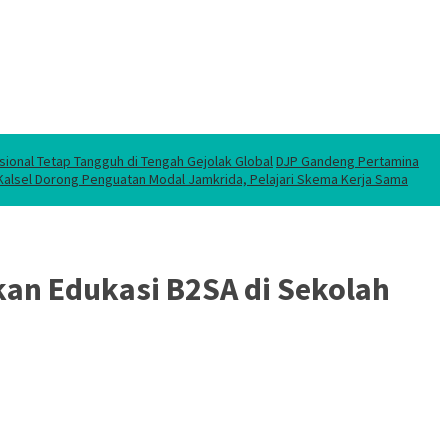
sional Tetap Tangguh di Tengah Gejolak Global
DJP Gandeng Pertamina
 Kalsel Dorong Penguatan Modal Jamkrida, Pelajari Skema Kerja Sama
kan Edukasi B2SA di Sekolah