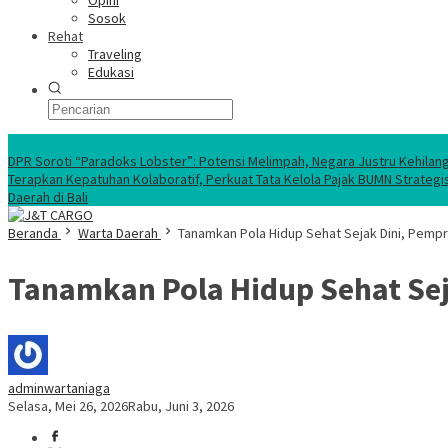
Opini
Sosok
Rehat
Traveling
Edukasi
Ekonomi Nasional
DPR Soroti “Paradoks Lobster”: Potensi Melimpah, Negara Justru Kehilan
Terapkan Kepatuhan Kolaboratif, Perkuat Tata Kelola Pajak BUMN Strategi
Daerah di Bali
Beranda
Warta Daerah
Tanamkan Pola Hidup Sehat Sejak Dini, Pempr
Tanamkan Pola Hidup Sehat Sej
adminwartaniaga
Selasa, Mei 26, 2026
Rabu, Juni 3, 2026