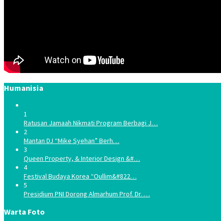
Humanisia
1
Ratusan Jamaah Nikmati Program Berbagi J…
2
Mantan DJ “Mike Syehan” Berh…
3
Queen Property, & Interior Design &#…
4
Festival Budaya Korea “Oullim&#822…
5
Presidium PNI Dorong Almarhum Prof. Dr. …
Warta Foto