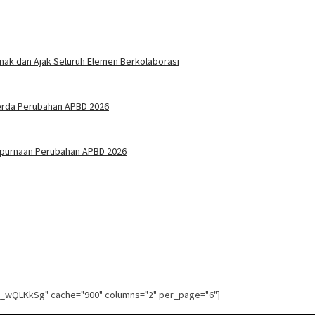
nak dan Ajak Seluruh Elemen Berkolaborasi
erda Perubahan APBD 2026
mpurnaan Perubahan APBD 2026
g_wQLKkSg" cache="900" columns="2" per_page="6"]