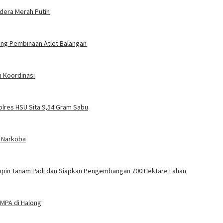
ndera Merah Putih
jang Pembinaan Atlet Balangan
n Koordinasi
olres HSU Sita 9,54 Gram Sabu
n Narkoba
impin Tanam Padi dan Siapkan Pengembangan 700 Hektare Lahan
MPA di Halong