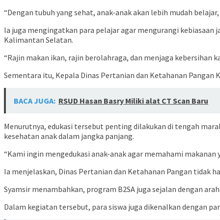
“Dengan tubuh yang sehat, anak-anak akan lebih mudah belajar, l
Ia juga mengingatkan para pelajar agar mengurangi kebiasaan
Kalimantan Selatan.
“Rajin makan ikan, rajin berolahraga, dan menjaga kebersihan k
Sementara itu, Kepala Dinas Pertanian dan Ketahanan Pangan Ka
BACA JUGA:
RSUD Hasan Basry Miliki alat CT Scan Baru
Menurutnya, edukasi tersebut penting dilakukan di tengah mar
kesehatan anak dalam jangka panjang.
“Kami ingin mengedukasi anak-anak agar memahami makanan yan
Ia menjelaskan, Dinas Pertanian dan Ketahanan Pangan tidak h
Syamsir menambahkan, program B2SA juga sejalan dengan arahan
Dalam kegiatan tersebut, para siswa juga dikenalkan dengan pang