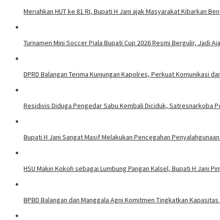
Meriahkan HUT ke 81 RI, Bupati H Jani ajak Masyarakat Kibarkan Be
Turnamen Mini Soccer Piala Bupati Cup 2026 Resmi Bergulir, Jadi A
DPRD Balangan Terima Kunjungan Kapolres, Perkuat Komunikasi da
Residivis Diduga Pengedar Sabu Kembali Diciduk, Satresnarkoba P
Bupati H Jani Sangat Masif Melakukan Pencegahan Penyalahgunaa
HSU Makin Kokoh sebagai Lumbung Pangan Kalsel, Bupati H Jani P
BPBD Balangan dan Manggala Agni Komitmen Tingkatkan Kapasitas 