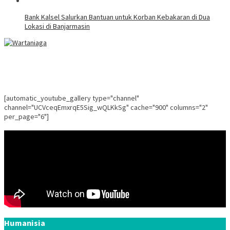
Bank Kalsel Salurkan Bantuan untuk Korban Kebakaran di Dua
Lokasi di Banjarmasin
[automatic_youtube_gallery type="channel"
channel="UCVceqEmxrqE5Sig_wQLKkSg" cache="900" columns="2"
per_page="6"]
Humanisia