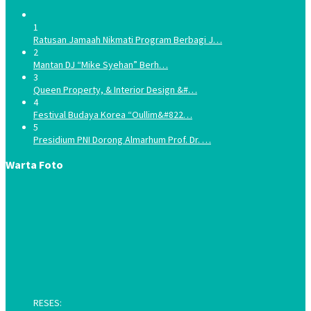
1
Ratusan Jamaah Nikmati Program Berbagi J…
2
Mantan DJ “Mike Syehan” Berh…
3
Queen Property, & Interior Design &#…
4
Festival Budaya Korea “Oullim&#822…
5
Presidium PNI Dorong Almarhum Prof. Dr. …
Warta Foto
RESES: