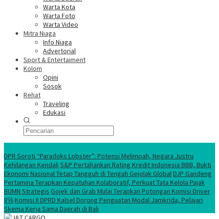
Warta Kota
Warta Foto
Warta Video
Mitra Niaga
Info Niaga
Advertorial
Sport & Entertaiment
Kolom
Opini
Sosok
Rehat
Traveling
Edukasi
Ekonomi Nasional
DPR Soroti “Paradoks Lobster”: Potensi Melimpah, Negara Justru
Kehilangan Kendali
S&P Pertahankan Rating Kredit Indonesia BBB, Bukti
Ekonomi Nasional Tetap Tangguh di Tengah Gejolak Global
DJP Gandeng
Pertamina Terapkan Kepatuhan Kolaboratif, Perkuat Tata Kelola Pajak
BUMN Strategis
Gojek dan Grab Mulai Terapkan Potongan Komisi Driver
8℅
Komisi II DPRD Kalsel Dorong Penguatan Modal Jamkrida, Pelajari
Skema Kerja Sama Daerah di Bali