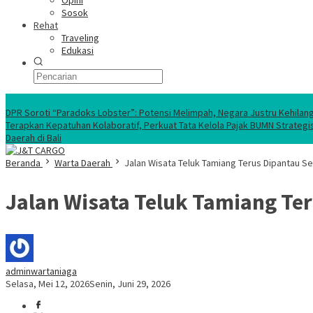
Opini
Sosok
Rehat
Traveling
Edukasi
Ekonomi Nasional
DPR Soroti “Paradoks Lobster”: Potensi Melimpah, Negara Justru Kehilan
Terapkan Kepatuhan Kolaboratif, Perkuat Tata Kelola Pajak BUMN Strategi
Daerah di Bali
Beranda
Warta Daerah
Jalan Wisata Teluk Tamiang Terus Dipantau Se
Jalan Wisata Teluk Tamiang Ter
adminwartaniaga
Selasa, Mei 12, 2026
Senin, Juni 29, 2026