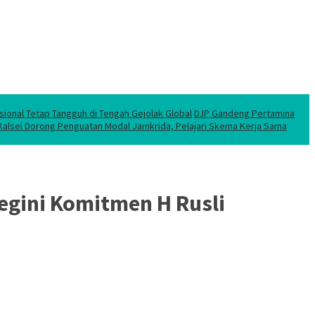
sional Tetap Tangguh di Tengah Gejolak Global
DJP Gandeng Pertamina
 Kalsel Dorong Penguatan Modal Jamkrida, Pelajari Skema Kerja Sama
egini Komitmen H Rusli