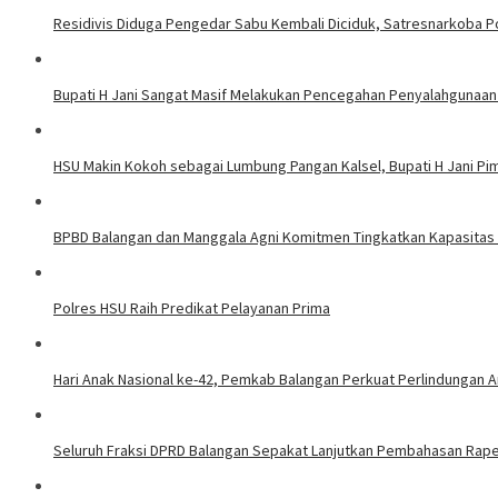
Residivis Diduga Pengedar Sabu Kembali Diciduk, Satresnarkoba P
Bupati H Jani Sangat Masif Melakukan Pencegahan Penyalahgunaa
HSU Makin Kokoh sebagai Lumbung Pangan Kalsel, Bupati H Jani P
BPBD Balangan dan Manggala Agni Komitmen Tingkatkan Kapasitas 
Polres HSU Raih Predikat Pelayanan Prima
Hari Anak Nasional ke-42, Pemkab Balangan Perkuat Perlindungan A
Seluruh Fraksi DPRD Balangan Sepakat Lanjutkan Pembahasan Rap