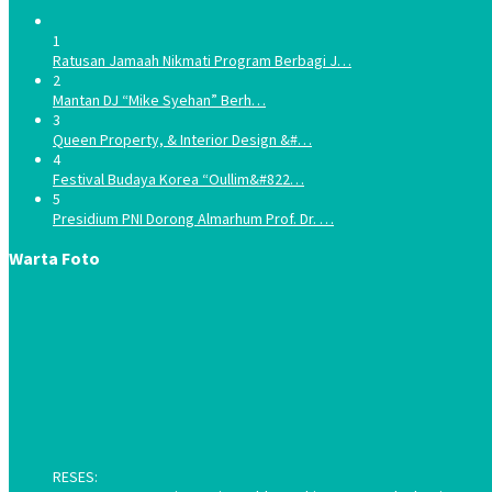
1
Ratusan Jamaah Nikmati Program Berbagi J…
2
Mantan DJ “Mike Syehan” Berh…
3
Queen Property, & Interior Design &#…
4
Festival Budaya Korea “Oullim&#822…
5
Presidium PNI Dorong Almarhum Prof. Dr. …
Warta Foto
RESES: