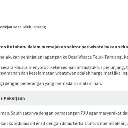
ninjau Desa Teluk Tamiang.
en Kotabaru dalam memajukan sektor pariwisata bukan sekad
t melakukan peninjauan lapangan ke Desa Wisata Teluk Tamiang, Ke
i secara khusus menyoroti ketersediaan infrastruktur penunjang,
enyamanan dan keselamatan wisatawan adalah harga mati jika ingin
rengi dengan penerangan yang memadai di malam hari.
as Pekerjaan
nyaman. Salah satunya dengan pemasangan PJU agar masyarakat da
 koordinasi intensif dengan dinas terkait untuk menindaklanjut