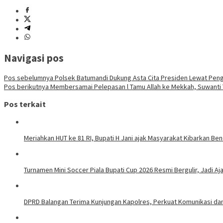
Navigasi pos
Pos sebelumnya
Polsek Batumandi Dukung Asta Cita Presiden Lewat Pen
Pos berikutnya
Membersamai Pelepasan l Tamu Allah ke Mekkah, Suwanti 
Pos terkait
Meriahkan HUT ke 81 RI, Bupati H Jani ajak Masyarakat Kibarkan Be
Turnamen Mini Soccer Piala Bupati Cup 2026 Resmi Bergulir, Jadi A
DPRD Balangan Terima Kunjungan Kapolres, Perkuat Komunikasi da