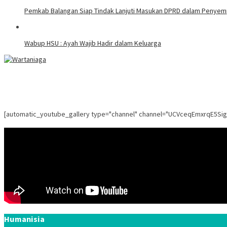
Pemkab Balangan Siap Tindak Lanjuti Masukan DPRD dalam Penye
Wabup HSU : Ayah Wajib Hadir dalam Keluarga
[automatic_youtube_gallery type="channel" channel="UCVceqEmxrqE5Si
Humanisia