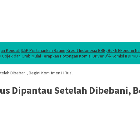
gan Kendali
S&P Pertahankan Rating Kredit Indonesia BBB, Bukti Ekonomi Na
s
Gojek dan Grab Mulai Terapkan Potongan Komisi Driver 8℅
Komisi II DPRD
telah Dibebani, Begini Komitmen H Rusli
us Dipantau Setelah Dibebani, B