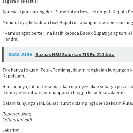
segera dieksekusi.
Apresiasi pun datang dari Pemerintah Desa setempat. Kepala De
Menurutnya, kehadiran fisik Bupati di lapangan memberikan ang
“Kami sangat berterima kasih kepada Bapak Bupati yang turun l
Hendra.
BACA JUGA:
Baznas HSU Salurkan ZIS Rp 214 Juta
Tak hanya fokus di Teluk Tamiang, dalam rangkaian kunjungan ke
Kepulauan.
Rencananya, lahan tersebut akan diproyeksikan sebagai pusat 
dalam pemerataan pembangunan hingga ke pelosok daerah.
Dalam kunjungan ini, Bupati turut didampingi oleh Sekcam Pulau
Reporter: Anaq.
Editor:Hariyadi
Sebarkan