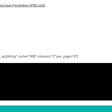
mpurnaan Perubahan APBD 2026
g_wQLKkSg" cache="900" columns="2" per_page="6"]