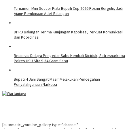
Turnamen Mini Soccer Piala Bupati Cup 2026 Resmi Bergulir, Jadi
Ajang Pembinaan Atlet Balangan
DPRD Balangan Terima Kunjungan Kapolres, Perkuat Komunikasi
dan Koordinasi
Residivis Diduga Pengedar Sabu Kembali Diciduk, Satresnarkoba
Polres HSU Sita 9,54 Gram Sabu
Bupati H Jani Sangat Masif Melakukan Pencegahan
Penyalahgunaan Narkoba
[automatic_youtube_gallery type="channel"