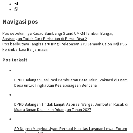
Navigasi pos
Pos sebelumnya
Kasad Sambangi Stand UMKM Tambun Bungai,
Sasirangan Todak Cur i Perhatian di Persit Bisa 2
Pos berikutnya
Tangis Haru Iringi Pelepasan 379 Jemaah Calon Haji HSS
ke Embarkasi Banjarmasin
Pos terkait
BPBD Balangan Fasilitasi Pembuatan Peta Jalur Evakuasi di Enam
Desa untuk Tingkatkan Kesiapsiagaan Bencana
DPRD Balangan Tindak Lanjuti Aspirasi Warga, Jembatan Rusak di
Muara Ninian Diusulkan Dibangun Tahun 2027
SD Negeri Mungkur Uyam Perkuat Kualitas Layanan Lewat Forum