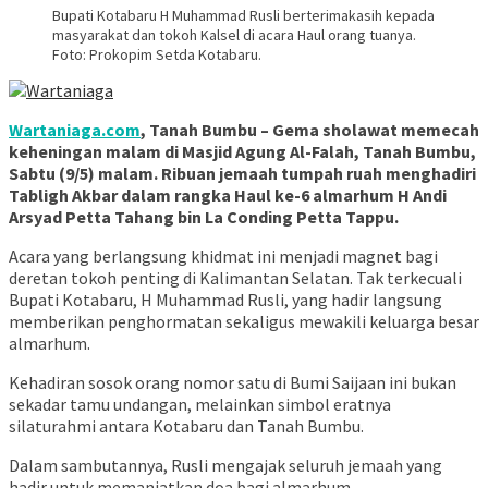
Bupati Kotabaru H Muhammad Rusli berterimakasih kepada
masyarakat dan tokoh Kalsel di acara Haul orang tuanya.
Foto: Prokopim Setda Kotabaru.
Wartaniaga.com
, Tanah Bumbu – Gema sholawat memecah
keheningan malam di Masjid Agung Al-Falah, Tanah Bumbu,
Sabtu (9/5) malam. Ribuan jemaah tumpah ruah menghadiri
Tabligh Akbar dalam rangka Haul ke-6 almarhum H Andi
Arsyad Petta Tahang bin La Conding Petta Tappu.
Acara yang berlangsung khidmat ini menjadi magnet bagi
deretan tokoh penting di Kalimantan Selatan. Tak terkecuali
Bupati Kotabaru, H Muhammad Rusli, yang hadir langsung
memberikan penghormatan sekaligus mewakili keluarga besar
almarhum.
Kehadiran sosok orang nomor satu di Bumi Saijaan ini bukan
sekadar tamu undangan, melainkan simbol eratnya
silaturahmi antara Kotabaru dan Tanah Bumbu.
Dalam sambutannya, Rusli mengajak seluruh jemaah yang
hadir untuk memanjatkan doa bagi almarhum.