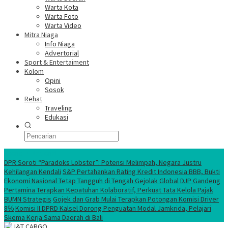
Warta Kota
Warta Foto
Warta Video
Mitra Niaga
Info Niaga
Advertorial
Sport & Entertaiment
Kolom
Opini
Sosok
Rehat
Traveling
Edukasi
Ekonomi Nasional
DPR Soroti “Paradoks Lobster”: Potensi Melimpah, Negara Justru
Kehilangan Kendali
S&P Pertahankan Rating Kredit Indonesia BBB, Bukti
Ekonomi Nasional Tetap Tangguh di Tengah Gejolak Global
DJP Gandeng
Pertamina Terapkan Kepatuhan Kolaboratif, Perkuat Tata Kelola Pajak
BUMN Strategis
Gojek dan Grab Mulai Terapkan Potongan Komisi Driver
8℅
Komisi II DPRD Kalsel Dorong Penguatan Modal Jamkrida, Pelajari
Skema Kerja Sama Daerah di Bali