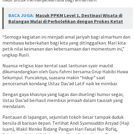
BACA JUGA:
Masuk PPKM Level 1, Destinasi Wisata di
Balangan Mulai di Perbolehkan dengan Prokes Ketat
“Semoga kegiatan ini menjadi amal jariyah bagi almarhum dan
membawa keberkahan bagi kita yang ditinggalkan. Mari kita
petik nilai keimanan dan kebersamaan dari momentum ini,”
ungkap Rusli.
Nuansa religius kian kental saat lantunan syair maulid
dikumandangkan oleh Guru Fahmi bersama Grup Habibi Huwa
Sekumpul. Puncaknya, suasana makin “hidup” saat
penceramah kondang Ustaz Das’ad Latif naik ke mimbar.
Dengan gaya khasnya yang lugas dan diselingi humor segar,
Ustaz Das’ad berhasil membius jemaah dalam tausiah yang
mendalam.
Pantauan di lapangan, sejumlah tokoh besar tampak duduk
bersila di barisan depan. Terlihat Andi Syamsuddin Arsyad (Haji
Isam), Wakil Menko Bidang Pangan Hari Faisal Nur Rofiq,