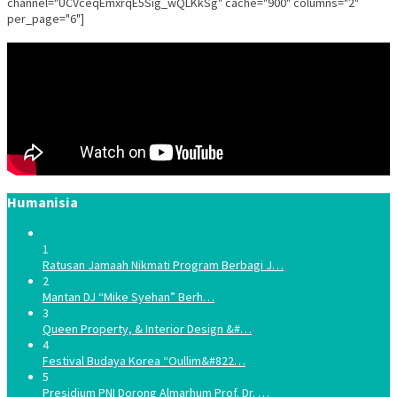
channel="UCVceqEmxrqE5Sig_wQLKkSg" cache="900" columns="2"
per_page="6"]
Humanisia
1
Ratusan Jamaah Nikmati Program Berbagi J…
2
Mantan DJ “Mike Syehan” Berh…
3
Queen Property, & Interior Design &#…
4
Festival Budaya Korea “Oullim&#822…
5
Presidium PNI Dorong Almarhum Prof. Dr. …