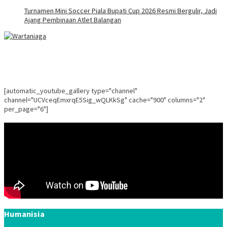
Turnamen Mini Soccer Piala Bupati Cup 2026 Resmi Bergulir, Jadi
Ajang Pembinaan Atlet Balangan
[automatic_youtube_gallery type="channel"
channel="UCVceqEmxrqE5Sig_wQLKkSg" cache="900" columns="2"
per_page="6"]
Humanisia