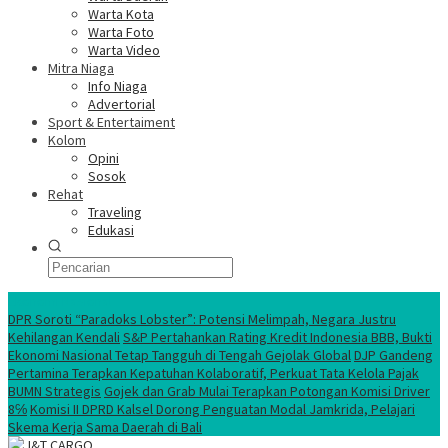
Warta Kota
Warta Foto
Warta Video
Mitra Niaga
Info Niaga
Advertorial
Sport & Entertaiment
Kolom
Opini
Sosok
Rehat
Traveling
Edukasi
Ekonomi Nasional
DPR Soroti “Paradoks Lobster”: Potensi Melimpah, Negara Justru
Kehilangan Kendali
S&P Pertahankan Rating Kredit Indonesia BBB, Bukti
Ekonomi Nasional Tetap Tangguh di Tengah Gejolak Global
DJP Gandeng
Pertamina Terapkan Kepatuhan Kolaboratif, Perkuat Tata Kelola Pajak
BUMN Strategis
Gojek dan Grab Mulai Terapkan Potongan Komisi Driver
8℅
Komisi II DPRD Kalsel Dorong Penguatan Modal Jamkrida, Pelajari
Skema Kerja Sama Daerah di Bali