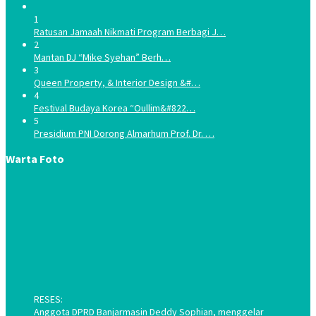
1
Ratusan Jamaah Nikmati Program Berbagi J…
2
Mantan DJ “Mike Syehan” Berh…
3
Queen Property, & Interior Design &#…
4
Festival Budaya Korea “Oullim&#822…
5
Presidium PNI Dorong Almarhum Prof. Dr. …
Warta Foto
RESES:
Anggota DPRD Banjarmasin Deddy Sophian, menggelar