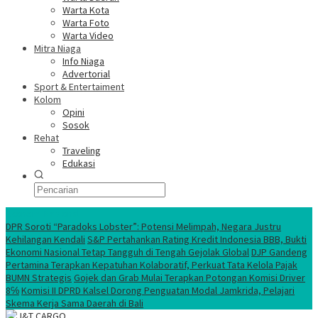
Warta Kota
Warta Foto
Warta Video
Mitra Niaga
Info Niaga
Advertorial
Sport & Entertaiment
Kolom
Opini
Sosok
Rehat
Traveling
Edukasi
Ekonomi Nasional
DPR Soroti “Paradoks Lobster”: Potensi Melimpah, Negara Justru
Kehilangan Kendali
S&P Pertahankan Rating Kredit Indonesia BBB, Bukti
Ekonomi Nasional Tetap Tangguh di Tengah Gejolak Global
DJP Gandeng
Pertamina Terapkan Kepatuhan Kolaboratif, Perkuat Tata Kelola Pajak
BUMN Strategis
Gojek dan Grab Mulai Terapkan Potongan Komisi Driver
8℅
Komisi II DPRD Kalsel Dorong Penguatan Modal Jamkrida, Pelajari
Skema Kerja Sama Daerah di Bali