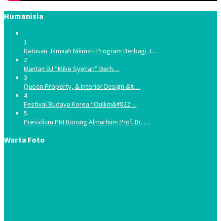
Humanisia
1
Ratusan Jamaah Nikmati Program Berbagi J…
2
Mantan DJ “Mike Syehan” Berh…
3
Queen Property, & Interior Design &#…
4
Festival Budaya Korea “Oullim&#822…
5
Presidium PNI Dorong Almarhum Prof. Dr. …
Warta Foto