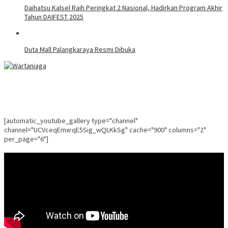
Daihatsu Kalsel Raih Peringkat 2 Nasional, Hadirkan Program Akhir
Tahun DAIFEST 2025
Duta Mall Palangkaraya Resmi Dibuka
[automatic_youtube_gallery type="channel"
channel="UCVceqEmxrqE5Sig_wQLKkSg" cache="900" columns="2"
per_page="6"]