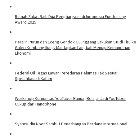
Rumah Zakat Raih Dua Penghargaan di Indonesia Fundraising
Award 2025
Perajin Purun dan Eceng Gondok Gulinggang Lakukan Studi Tiru ke
Galeri Kembang Ilung, Mantapkan Langkah Menuju Kemandirian
Ekonomi
Federal Oil Tegas Lawan Peredaran Pelumas Tak Sesuai
Spesifikasi di Kaltim
Workshop Komunitas YouTuber Banua, Belajar Jadi YouTuber
Cukup dari Handphone
Syamsudin Noor Sambut Penerbangan Perdana Internasional