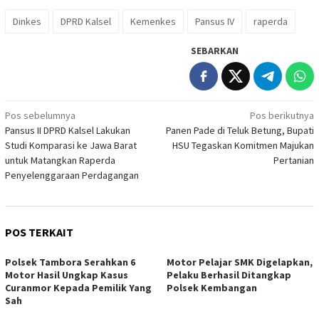
Dinkes
DPRD Kalsel
Kemenkes
Pansus IV
raperda
SEBARKAN
Navigasi
Pos sebelumnya
Pos berikutnya
Pansus II DPRD Kalsel Lakukan
Panen Pade di Teluk Betung, Bupati
pos
Studi Komparasi ke Jawa Barat
HSU Tegaskan Komitmen Majukan
untuk Matangkan Raperda
Pertanian
Penyelenggaraan Perdagangan
POS TERKAIT
Polsek Tambora Serahkan 6
Motor Pelajar SMK Digelapkan,
Motor Hasil Ungkap Kasus
Pelaku Berhasil Ditangkap
Curanmor Kepada Pemilik Yang
Polsek Kembangan
Sah