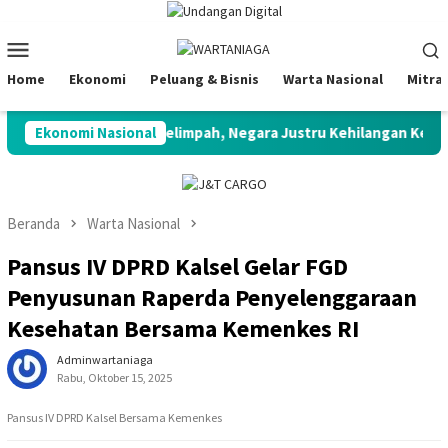
Loncat
ke
Menu
konten
Mobile
Home
Ekonomi
Peluang & Bisnis
Warta Nasional
Mitra
ster”: Potensi Melimpah, Negara Justru Kehilangan Kendali
Ekonomi Nasional
Beranda
Warta Nasional
Pansus IV DPRD Kalsel Gelar FGD
Penyusunan Raperda Penyelenggaraan
Kesehatan Bersama Kemenkes RI
Adminwartaniaga
Rabu, Oktober 15, 2025
Pansus IV DPRD Kalsel Bersama Kemenkes