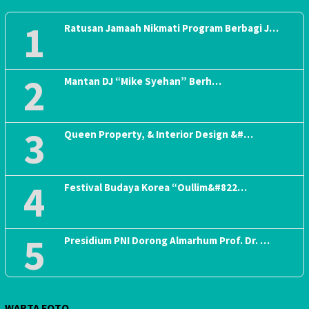
1
Ratusan Jamaah Nikmati Program Berbagi J…
2
Mantan DJ “Mike Syehan” Berh…
3
Queen Property, & Interior Design &#…
4
Festival Budaya Korea “Oullim&#822…
5
Presidium PNI Dorong Almarhum Prof. Dr. …
WARTA FOTO