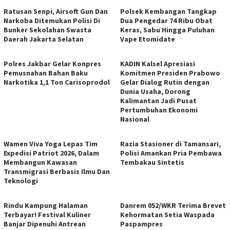
Ratusan Senpi, Airsoft Gun Dan
Polsek Kembangan Tangkap
Narkoba Ditemukan Polisi Di
Dua Pengedar 74 Ribu Obat
Bunker Sekolahan Swasta
Keras, Sabu Hingga Puluhan
Daerah Jakarta Selatan
Vape Etomidate
Polres Jakbar Gelar Konpres
KADIN Kalsel Apresiasi
Pemusnahan Bahan Baku
Komitmen Presiden Prabowo
Narkotika 1,1 Ton Carisoprodol
Gelar Dialog Rutin dengan
Dunia Usaha, Dorong
Kalimantan Jadi Pusat
Pertumbuhan Ekonomi
Nasional
Wamen Viva Yoga Lepas Tim
Razia Stasioner di Tamansari,
Expedisi Patriot 2026, Dalam
Polisi Amankan Pria Pembawa
Membangun Kawasan
Tembakau Sintetis
Transmigrasi Berbasis Ilmu Dan
Teknologi
Rindu Kampung Halaman
Danrem 052/WKR Terima Brevet
Terbayar! Festival Kuliner
Kehormatan Setia Waspada
Banjar Dipenuhi Antrean
Paspampres