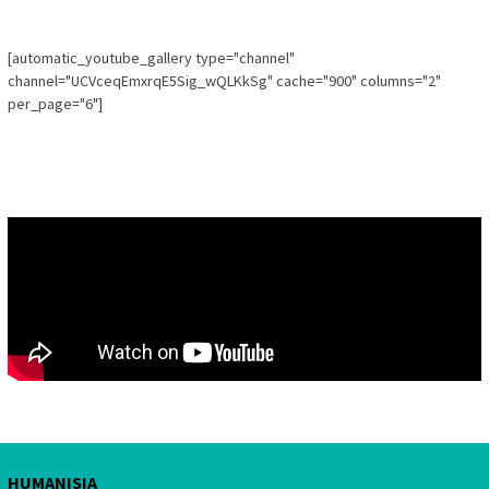
[automatic_youtube_gallery type="channel"
channel="UCVceqEmxrqE5Sig_wQLKkSg" cache="900" columns="2"
per_page="6"]
HUMANISIA