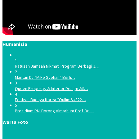
Humanisia
1
Ratusan Jamaah Nikmati Program Berbagi J…
2
Mantan DJ “Mike Syehan” Berh…
3
Queen Property, & Interior Design &#…
4
Festival Budaya Korea “Oullim&#822…
5
Presidium PNI Dorong Almarhum Prof. Dr. …
Warta Foto