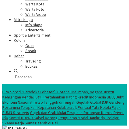
Warta Kota
Warta Foto
Warta Video
Mitra Niaga
Info Niaga
Advertorial
Sport & Entertaiment
Kolom
Opini
Sosok
Rehat
Traveling
Edukasi
Ekonomi Nasional
DPR Soroti “Paradoks Lobster”: Potensi Melimpah, Negara Justru
Kehilangan Kendali
S&P Pertahankan Rating Kredit Indonesia BBB, Bukti
Ekonomi Nasional Tetap Tangguh di Tengah Gejolak Global
DJP Gandeng
Pertamina Terapkan Kepatuhan Kolaboratif, Perkuat Tata Kelola Pajak
BUMN Strategis
Gojek dan Grab Mulai Terapkan Potongan Komisi Driver
8℅
Komisi II DPRD Kalsel Dorong Penguatan Modal Jamkrida, Pelajari
Skema Kerja Sama Daerah di Bali