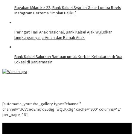
Rayakan Milad ke-22, Bank Kalsel Syariah Gelar Lomba Reels
Instagram Bertema “Impian Hajiku”
Peringati Hari Anak Nasional, Bank Kalsel Ajak Wujudkan
Lingkungan yang Aman dan Ramah Anak
Bank Kalsel Salurkan Bantuan untuk Korban Kebakaran di Dua
Lokasi di Banjarmasin
[automatic_youtube_gallery type="channel"
channel="UCVceqEmxrqE5Sig_wQLKkSg" cache="900" columns="2"
per_page="6"]