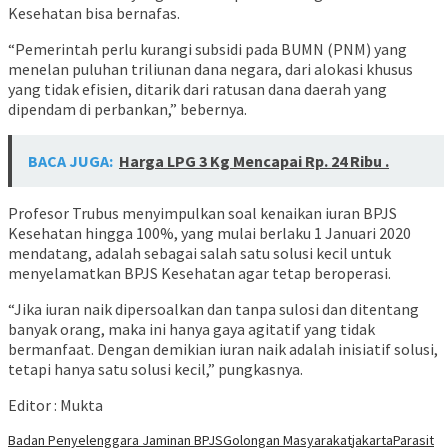
Kesehatan bisa bernafas.
“Pemerintah perlu kurangi subsidi pada BUMN (PNM) yang
menelan puluhan triliunan dana negara, dari alokasi khusus
yang tidak efisien, ditarik dari ratusan dana daerah yang
dipendam di perbankan,” bebernya.
BACA JUGA:
Harga LPG 3 Kg Mencapai Rp. 24 Ribu .
Profesor Trubus menyimpulkan soal kenaikan iuran BPJS
Kesehatan hingga 100%, yang mulai berlaku 1 Januari 2020
mendatang, adalah sebagai salah satu solusi kecil untuk
menyelamatkan BPJS Kesehatan agar tetap beroperasi.
“Jika iuran naik dipersoalkan dan tanpa sulosi dan ditentang
banyak orang, maka ini hanya gaya agitatif yang tidak
bermanfaat. Dengan demikian iuran naik adalah inisiatif solusi,
tetapi hanya satu solusi kecil,” pungkasnya.
Editor : Mukta
Badan Penyelenggara Jaminan BPJS
Golongan Masyarakat
jakarta
Parasit