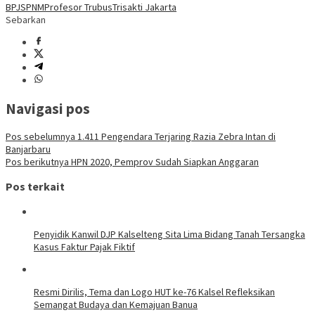
BPJS
PNM
Profesor Trubus
Trisakti Jakarta
Sebarkan
Navigasi pos
Pos sebelumnya
1.411 Pengendara Terjaring Razia Zebra Intan di
Banjarbaru
Pos berikutnya
HPN 2020, Pemprov Sudah Siapkan Anggaran
Pos terkait
Penyidik Kanwil DJP Kalselteng Sita Lima Bidang Tanah Tersangka
Kasus Faktur Pajak Fiktif
Resmi Dirilis, Tema dan Logo HUT ke-76 Kalsel Refleksikan
Semangat Budaya dan Kemajuan Banua