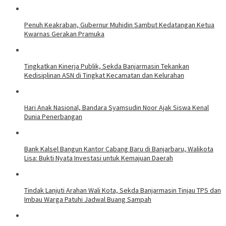
Penuh Keakraban, Gubernur Muhidin Sambut Kedatangan Ketua
Kwarnas Gerakan Pramuka
Tingkatkan Kinerja Publik, Sekda Banjarmasin Tekankan
Kedisiplinan ASN di Tingkat Kecamatan dan Kelurahan
Hari Anak Nasional, Bandara Syamsudin Noor Ajak Siswa Kenal
Dunia Penerbangan
Bank Kalsel Bangun Kantor Cabang Baru di Banjarbaru, Walikota
Lisa: Bukti Nyata Investasi untuk Kemajuan Daerah
Tindak Lanjuti Arahan Wali Kota, Sekda Banjarmasin Tinjau TPS dan
Imbau Warga Patuhi Jadwal Buang Sampah