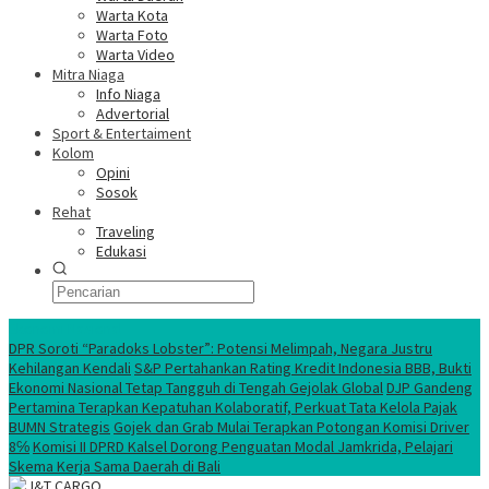
Warta Kota
Warta Foto
Warta Video
Mitra Niaga
Info Niaga
Advertorial
Sport & Entertaiment
Kolom
Opini
Sosok
Rehat
Traveling
Edukasi
Ekonomi Nasional
DPR Soroti “Paradoks Lobster”: Potensi Melimpah, Negara Justru
Kehilangan Kendali
S&P Pertahankan Rating Kredit Indonesia BBB, Bukti
Ekonomi Nasional Tetap Tangguh di Tengah Gejolak Global
DJP Gandeng
Pertamina Terapkan Kepatuhan Kolaboratif, Perkuat Tata Kelola Pajak
BUMN Strategis
Gojek dan Grab Mulai Terapkan Potongan Komisi Driver
8℅
Komisi II DPRD Kalsel Dorong Penguatan Modal Jamkrida, Pelajari
Skema Kerja Sama Daerah di Bali