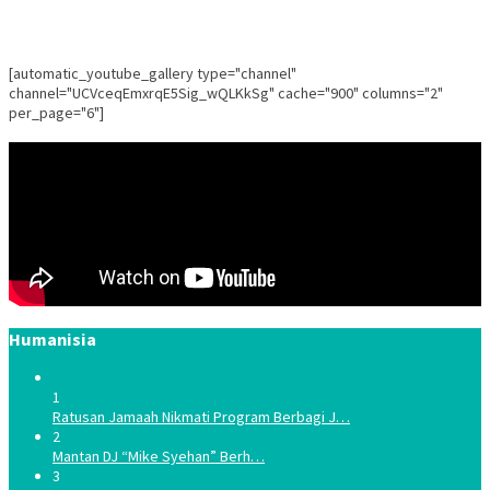
[automatic_youtube_gallery type="channel"
channel="UCVceqEmxrqE5Sig_wQLKkSg" cache="900" columns="2"
per_page="6"]
Humanisia
1
Ratusan Jamaah Nikmati Program Berbagi J…
2
Mantan DJ “Mike Syehan” Berh…
3