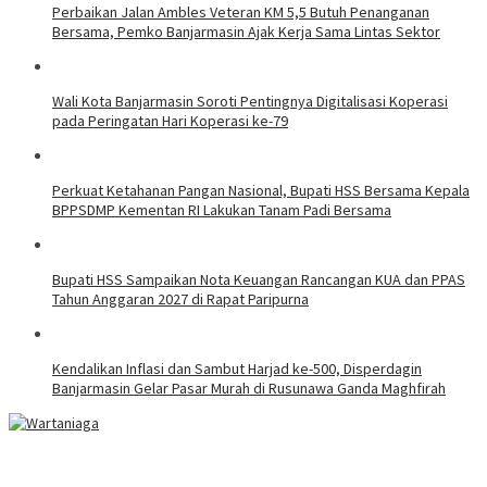
Perbaikan Jalan Ambles Veteran KM 5,5 Butuh Penanganan
Bersama, Pemko Banjarmasin Ajak Kerja Sama Lintas Sektor
Wali Kota Banjarmasin Soroti Pentingnya Digitalisasi Koperasi
pada Peringatan Hari Koperasi ke-79
Perkuat Ketahanan Pangan Nasional, Bupati HSS Bersama Kepala
BPPSDMP Kementan RI Lakukan Tanam Padi Bersama
Bupati HSS Sampaikan Nota Keuangan Rancangan KUA dan PPAS
Tahun Anggaran 2027 di Rapat Paripurna
Kendalikan Inflasi dan Sambut Harjad ke-500, Disperdagin
Banjarmasin Gelar Pasar Murah di Rusunawa Ganda Maghfirah