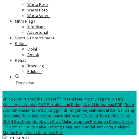
Warta Kota
Warta Foto
Warta Video
Mitra Niaga
Info Niaga
Advertorial
Sport & Entertaiment
Kolom
Opini
Sosok
Rehat
Traveling
Edukasi
Ekonomi Nasional
DPR Soroti “Paradoks Lobster”: Potensi Melimpah, Negara Justru
Kehilangan Kendali
S&P Pertahankan Rating Kredit Indonesia BBB, Bukti
Ekonomi Nasional Tetap Tangguh di Tengah Gejolak Global
DJP Gandeng
Pertamina Terapkan Kepatuhan Kolaboratif, Perkuat Tata Kelola Pajak
BUMN Strategis
Gojek dan Grab Mulai Terapkan Potongan Komisi Driver
8℅
Komisi II DPRD Kalsel Dorong Penguatan Modal Jamkrida, Pelajari
Skema Kerja Sama Daerah di Bali