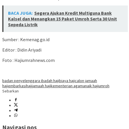
BACA JUGA:
Segera Ajukan Kredit Multiguna Bank
Kalsel dan Menangkan 15 Paket Umroh Serta 30 Unit
Sepeda Listrik
Sumber : Kemenag.go.id
Editor : Didin Ariyadi
Foto : Hajiumrahnews.com
badan penyelenggara ibadah haji
biaya haji
calon jamaah
haji
embarkasi
haji
jamaah haji
kementerian agama
naik haji
umroh
Sebarkan
Navigasi pos