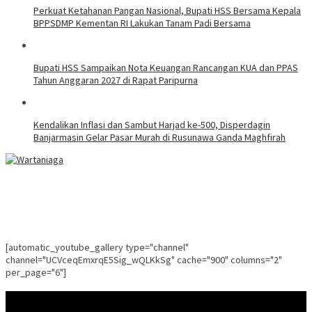
Perkuat Ketahanan Pangan Nasional, Bupati HSS Bersama Kepala
BPPSDMP Kementan RI Lakukan Tanam Padi Bersama
Bupati HSS Sampaikan Nota Keuangan Rancangan KUA dan PPAS
Tahun Anggaran 2027 di Rapat Paripurna
Kendalikan Inflasi dan Sambut Harjad ke-500, Disperdagin
Banjarmasin Gelar Pasar Murah di Rusunawa Ganda Maghfirah
[automatic_youtube_gallery type="channel"
channel="UCVceqEmxrqE5Sig_wQLKkSg" cache="900" columns="2"
per_page="6"]