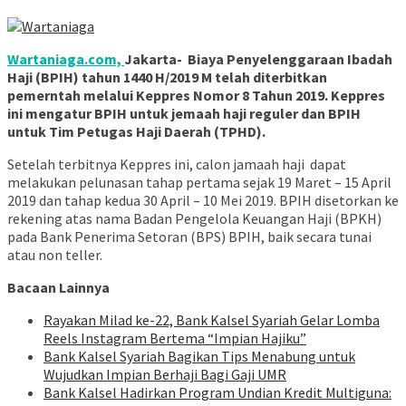
Wartaniaga.com,
Jakarta- Biaya Penyelenggaraan Ibadah
Haji (BPIH) tahun 1440 H/2019 M telah diterbitkan
pemerntah melalui Keppres Nomor 8 Tahun 2019. Keppres
ini mengatur BPIH untuk jemaah haji reguler dan BPIH
untuk Tim Petugas Haji Daerah (TPHD).
Setelah terbitnya Keppres ini, calon jamaah haji dapat
melakukan pelunasan tahap pertama sejak 19 Maret – 15 April
2019 dan tahap kedua 30 April – 10 Mei 2019. BPIH disetorkan ke
rekening atas nama Badan Pengelola Keuangan Haji (BPKH)
pada Bank Penerima Setoran (BPS) BPIH, baik secara tunai
atau non teller.
Bacaan Lainnya
Rayakan Milad ke-22, Bank Kalsel Syariah Gelar Lomba
Reels Instagram Bertema “Impian Hajiku”
Bank Kalsel Syariah Bagikan Tips Menabung untuk
Wujudkan Impian Berhaji Bagi Gaji UMR
Bank Kalsel Hadirkan Program Undian Kredit Multiguna: