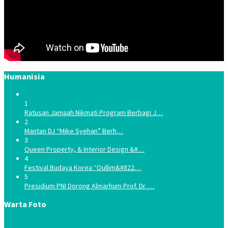
Humanisia
1
Ratusan Jamaah Nikmati Program Berbagi J…
2
Mantan DJ “Mike Syehan” Berh…
3
Queen Property, & Interior Design &#…
4
Festival Budaya Korea “Oullim&#822…
5
Presidium PNI Dorong Almarhum Prof. Dr. …
Warta Foto