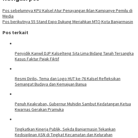
Pos sebelumnya
KPU Kalsel Atur Penayangan Iklan Kampanye Pemilu di
Media
Pos berikutnya
55 Stand Expo Dukung Meriahkan MTQ Kota Banjarmasin
Pos terkait
Penyidik Kanwil DJP Kalselteng Sita Lima Bidang Tanah Tersangka
Kasus Faktur Pajak Fiktif
Resmi Dirilis, Tema dan Logo HUT ke-76 Kalsel Refleksikan
Semangat Budaya dan Kemajuan Banua
Penuh Keakraban, Gubernur Muhidin Sambut Kedatangan Ketua
Kwarnas Gerakan Pramuka
Tingkatkan Kinerja Publik, Sekda Banjarmasin Tekankan
Kedisiplinan ASN di Tingkat Kecamatan dan Kelurahan