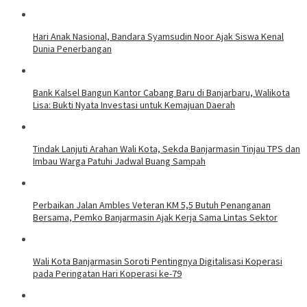
Hari Anak Nasional, Bandara Syamsudin Noor Ajak Siswa Kenal
Dunia Penerbangan
Bank Kalsel Bangun Kantor Cabang Baru di Banjarbaru, Walikota
Lisa: Bukti Nyata Investasi untuk Kemajuan Daerah
Tindak Lanjuti Arahan Wali Kota, Sekda Banjarmasin Tinjau TPS dan
Imbau Warga Patuhi Jadwal Buang Sampah
Perbaikan Jalan Ambles Veteran KM 5,5 Butuh Penanganan
Bersama, Pemko Banjarmasin Ajak Kerja Sama Lintas Sektor
Wali Kota Banjarmasin Soroti Pentingnya Digitalisasi Koperasi
pada Peringatan Hari Koperasi ke-79