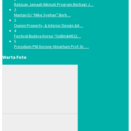
Ratusan Jamaah Nikmati Program Berbagi J…
2
Mantan DJ “Mike Syehan” Berh…
3
Queen Property, & Interior Design &#…
4
Festival Budaya Korea “Oullim&#822…
5
Presidium PNI Dorong Almarhum Prof. Dr. …
Warta Foto