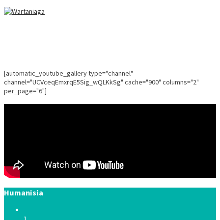
[automatic_youtube_gallery type="channel"
channel="UCVceqEmxrqE5Sig_wQLKkSg" cache="900" columns="2"
per_page="6"]
Humanisia
1