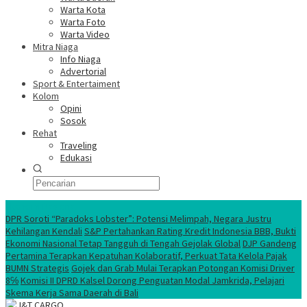
Warta Kota
Warta Foto
Warta Video
Mitra Niaga
Info Niaga
Advertorial
Sport & Entertaiment
Kolom
Opini
Sosok
Rehat
Traveling
Edukasi
Ekonomi Nasional
DPR Soroti “Paradoks Lobster”: Potensi Melimpah, Negara Justru
Kehilangan Kendali
S&P Pertahankan Rating Kredit Indonesia BBB, Bukti
Ekonomi Nasional Tetap Tangguh di Tengah Gejolak Global
DJP Gandeng
Pertamina Terapkan Kepatuhan Kolaboratif, Perkuat Tata Kelola Pajak
BUMN Strategis
Gojek dan Grab Mulai Terapkan Potongan Komisi Driver
8℅
Komisi II DPRD Kalsel Dorong Penguatan Modal Jamkrida, Pelajari
Skema Kerja Sama Daerah di Bali