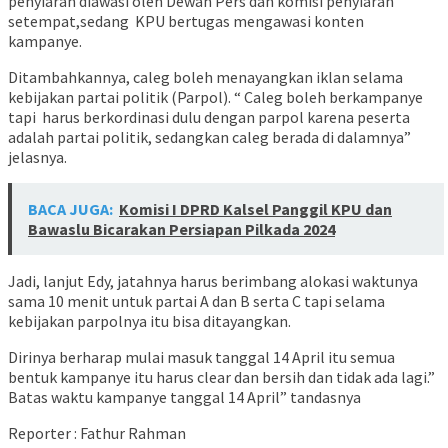
penyiaran diawasi oleh Dewan Pers dan komisi penyiaran
setempat,sedang KPU bertugas mengawasi konten
kampanye.
Ditambahkannya, caleg boleh menayangkan iklan selama
kebijakan partai politik (Parpol). “ Caleg boleh berkampanye
tapi harus berkordinasi dulu dengan parpol karena peserta
adalah partai politik, sedangkan caleg berada di dalamnya”
jelasnya.
BACA JUGA:
Komisi I DPRD Kalsel Panggil KPU dan
Bawaslu Bicarakan Persiapan Pilkada 2024
Jadi, lanjut Edy, jatahnya harus berimbang alokasi waktunya
sama 10 menit untuk partai A dan B serta C tapi selama
kebijakan parpolnya itu bisa ditayangkan.
Dirinya berharap mulai masuk tanggal 14 April itu semua
bentuk kampanye itu harus clear dan bersih dan tidak ada lagi.”
Batas waktu kampanye tanggal 14 April” tandasnya
Reporter : Fathur Rahman