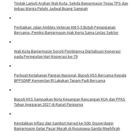
Tindak Lanjuti Arahan Wali Kota, Sekda Banjarmasin Tinjau TPS dan
Imbau Warga Patuhi Jadwal Buang Sampah
Perbaikan Jalan Ambles Veteran KM 5,5 Butuh Penanganan
Bersama, Pemko Banjarmasin Ajak Kerja Sama Lintas Sektor
Wali Kota Banjarmasin Soroti Pentingnya Digitalisasi Koperasi
pada Peringatan Hari Koperasi ke-79
Perkuat Ketahanan Pangan Nasional, Bupati HSS Bersama Kepala
BPPSDMP Kementan RI Lakukan Tanam Padi Bersama
Bupati HSS Sampaikan Nota Keuangan Rancangan KUA dan PPAS
Tahun Anggaran 2027 di Rapat Paripurna
Kendalikan Inflasi dan Sambut Harjad ke-500, Disperdagin
Banjarmasin Gelar Pasar Murah di Rusunawa Ganda Maghfirah