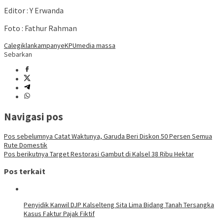
Editor : Y Erwanda
Foto : Fathur Rahman
Caleg
iklan
kampanye
KPU
media massa
Sebarkan
Navigasi pos
Pos sebelumnya
Catat Waktunya, Garuda Beri Diskon 50 Persen Semua
Rute Domestik
Pos berikutnya
Target Restorasi Gambut di Kalsel 38 Ribu Hektar
Pos terkait
Penyidik Kanwil DJP Kalselteng Sita Lima Bidang Tanah Tersangka
Kasus Faktur Pajak Fiktif