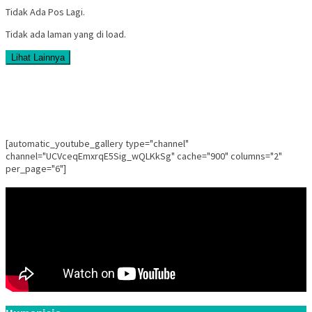
Tidak Ada Pos Lagi.
Tidak ada laman yang di load.
Lihat Lainnya
[automatic_youtube_gallery type="channel"
channel="UCVceqEmxrqE5Sig_wQLKkSg" cache="900" columns="2"
per_page="6"]