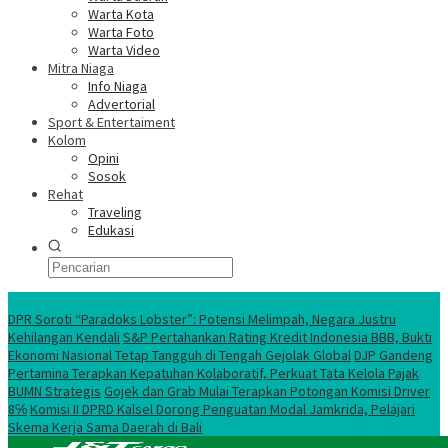
Warta Kota
Warta Foto
Warta Video
Mitra Niaga
Info Niaga
Advertorial
Sport & Entertaiment
Kolom
Opini
Sosok
Rehat
Traveling
Edukasi
Ekonomi Nasional
DPR Soroti “Paradoks Lobster”: Potensi Melimpah, Negara Justru
Kehilangan Kendali
S&P Pertahankan Rating Kredit Indonesia BBB, Bukti
Ekonomi Nasional Tetap Tangguh di Tengah Gejolak Global
DJP Gandeng
Pertamina Terapkan Kepatuhan Kolaboratif, Perkuat Tata Kelola Pajak
BUMN Strategis
Gojek dan Grab Mulai Terapkan Potongan Komisi Driver
8℅
Komisi II DPRD Kalsel Dorong Penguatan Modal Jamkrida, Pelajari
Skema Kerja Sama Daerah di Bali