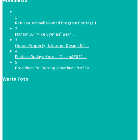
Humanisia
1
Ratusan Jamaah Nikmati Program Berbagi J…
2
Mantan DJ “Mike Syehan” Berh…
3
Queen Property, & Interior Design &#…
4
Festival Budaya Korea “Oullim&#822…
5
Presidium PNI Dorong Almarhum Prof. Dr. …
Warta Foto