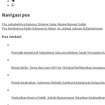
Navigasi pos
Pos sebelumnya
Kampus Shopee Gelar Ngupe Bareng Seller
Pos berikutnya
Hadiri Kampanye Akbar, Ini Jadwal Jokowi di Banjarmasin
Pos terkait
Penyidik Kanwil DJP Kalselteng Sita Lima Bidang Tanah Tersangka Ka
Resmi Dirilis, Tema dan Logo HUT ke-76 Kalsel Refleksikan Seman
Penuh Keakraban, Gubernur Muhidin Sambut Kedatangan Ketua Kw
Tingkatkan Kinerja Publik, Sekda Banjarmasin Tekankan Kedisiplin