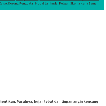
 Kalsel Dorong Penguatan Modal Jamkrida, Pelajari Skema Kerja Sama
entikan. Pasalnya, hujan lebat dan tiupan angin kencang