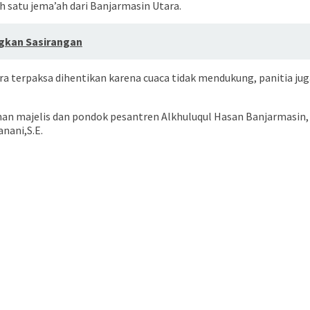
ah satu jema’ah dari Banjarmasin Utara.
ngkan Sasirangan
ra terpaksa dihentikan karena cuaca tidak mendukung, panitia ju
nan majelis dan pondok pesantren Alkhuluqul Hasan Banjarmasin, 
anani,S.E.