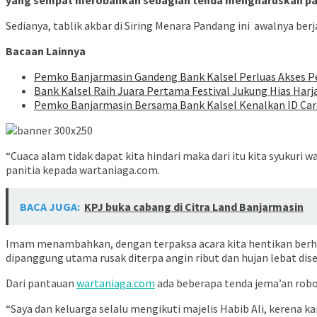
yang sempat merobahkan sebagian tenda mengharuskan pan
Sedianya, tablik akbar di Siring Menara Pandang ini awalnya be
Bacaan Lainnya
Pemko Banjarmasin Gandeng Bank Kalsel Perluas Akses
Bank Kalsel Raih Juara Pertama Festival Jukung Hias Har
Pemko Banjarmasin Bersama Bank Kalsel Kenalkan ID Car
“Cuaca alam tidak dapat kita hindari maka dari itu kita syuku
panitia kepada wartaniaga.com.
BACA JUGA:
KPJ buka cabang di Citra Land Banjarmasin
Imam menambahkan, dengan terpaksa acara kita hentikan berhu
dipanggung utama rusak diterpa angin ribut dan hujan lebat diser
Dari pantauan
wartaniaga.com
ada beberapa tenda jema’an robo
“Saya dan keluarga selalu mengikuti majelis Habib Ali, kerena k