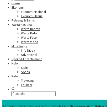
Home
Ekonomi
Ekonomi Nasional
Ekonomi Banua
Peluang & Bisnis
Warta Nasional
Warta Daerah
Warta Kota
Warta Foto
Warta Video
Mitra Niaga
Info Niaga
Advertorial
Sport & Entertaiment
Kolom
Opini
Sosok
Rehat
Traveling
Edukasi
Ekonomi Nasional
DPR Soroti “Paradoks Lobster”: Potensi Melimpah, Negara Justru Kehilan