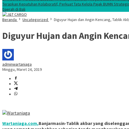
Terapkan Kepatuhan Kolaboratif, Perkuat Tata Kelola Pajak BUMN Strategi
Daerah di Bali
Beranda
Uncategorized
Diguyur Hujan dan Angin Kencang, Tablik Ak
Diguyur Hujan dan Angin Kenca
adminwartaniaga
Minggu, Maret 24, 2019
Wartaniaga.com,
Banjarmasin-Tablik akbar yang diselenggar