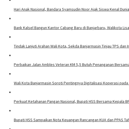
Hari Anak Nasional, Bandara Syamsudin Noor Ajak Siswa Kenal Dun
Bank Kalsel Bangun Kantor Cabang Baru di Banjarbaru, Walikota Lis
Tindak Lanjuti Arahan Wali Kota, Sekda Banjarmasin Tinjau TPS da
Perbaikan Jalan Ambles Veteran KM 5,5 Butuh Penanganan Bersama
Wali Kota Banjarmasin Soroti Pentingnya Digitalisasi Koperasi pada
Perkuat Ketahanan Pangan Nasional, Bupati HSS Bersama Kepala 
Bupati HSS Sampaikan Nota Keuangan Rancangan KUA dan PPAS Tahu