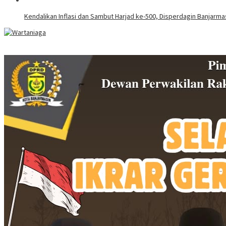
Kendalikan Inflasi dan Sambut Harjad ke-500, Disperdagin Banjarm