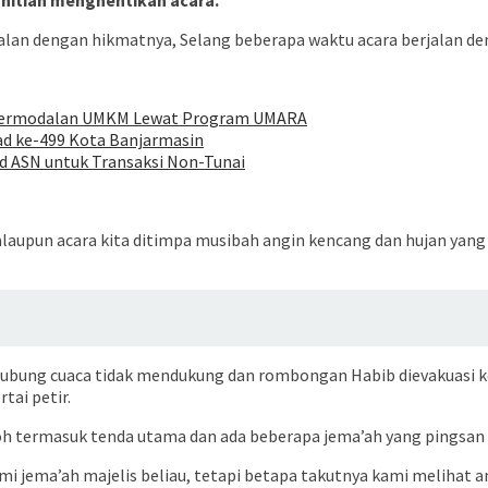
itian menghentikan acara.
rjalan dengan hikmatnya, Selang beberapa waktu acara berjalan d
 Permodalan UMKM Lewat Program UMARA
jad ke-499 Kota Banjarmasin
d ASN untuk Transaksi Non-Tunai
ri walaupun acara kita ditimpa musibah angin kencang dan hujan 
bung cuaca tidak mendukung dan rombongan Habib dievakuasi ke
tai petir.
h termasuk tenda utama dan ada beberapa jema’ah yang pingsan 
ami jema’ah majelis beliau, tetapi betapa takutnya kami melihat 