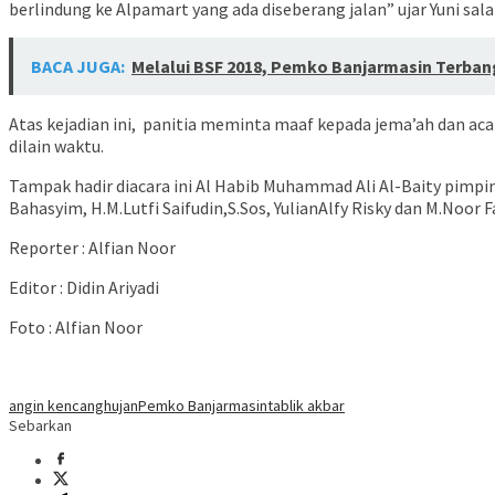
berlindung ke Alpamart yang ada diseberang jalan” ujar Yuni sal
BACA JUGA:
Melalui BSF 2018, Pemko Banjarmasin Terba
Atas kejadian ini, panitia meminta maaf kepada jema’ah dan aca
dilain waktu.
Tampak hadir diacara ini Al Habib Muhammad Ali Al-Baity pimpi
Bahasyim, H.M.Lutfi Saifudin,S.Sos, YulianAlfy Risky dan M.Noor F
Reporter : Alfian Noor
Editor : Didin Ariyadi
Foto : Alfian Noor
angin kencang
hujan
Pemko Banjarmasin
tablik akbar
Sebarkan