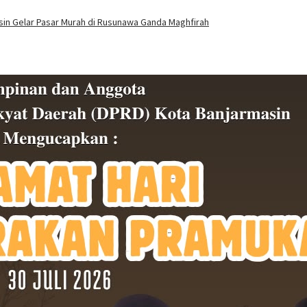
asin Gelar Pasar Murah di Rusunawa Ganda Maghfirah