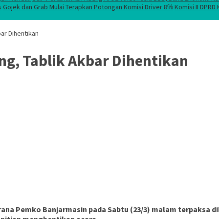
s
Gojek dan Grab Mulai Terapkan Potongan Komisi Driver 8℅
Komisi II DPRD
bar Dihentikan
ng, Tablik Akbar Dihentikan
ana Pemko Banjarmasin pada Sabtu (23/3) malam terpaksa dih