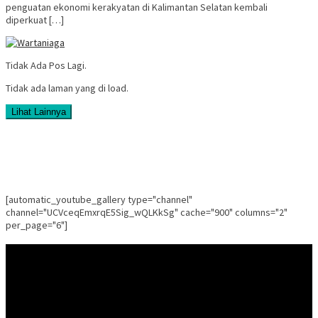
penguatan ekonomi kerakyatan di Kalimantan Selatan kembali
diperkuat […]
Tidak Ada Pos Lagi.
Tidak ada laman yang di load.
Lihat Lainnya
[automatic_youtube_gallery type="channel"
channel="UCVceqEmxrqE5Sig_wQLKkSg" cache="900" columns="2"
per_page="6"]