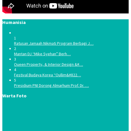
Humanisia
1
Ratusan Jamaah Nikmati Program Berbagi J…
2
Mantan DJ “Mike Syehan” Berh…
3
Queen Property, & Interior Design &#…
4
Festival Budaya Korea “Oullim&#822…
5
Presidium PNI Dorong Almarhum Prof. Dr. …
Warta Foto