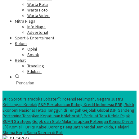
Warta Kota
Warta Foto
Warta Video
Mitra Niaga
Info Niaga
Advertorial
Sport & Entertaiment
Kolom
Opini
Sosok
Rehat
Traveling
Edukasi
Ekonomi Nasional
DPR Soroti “Paradoks Lobster”: Potensi Melimpah, Negara Justru
Kehilangan Kendali
S&P Pertahankan Rating Kredit Indonesia BBB, Bukti
Ekonomi Nasional Tetap Tangguh di Tengah Gejolak Global
DJP Gandeng
Pertamina Terapkan Kepatuhan Kolaboratif, Perkuat Tata Kelola Pajak
BUMN Strategis
Gojek dan Grab Mulai Terapkan Potongan Komisi Driver
8℅
Komisi II DPRD Kalsel Dorong Penguatan Modal Jamkrida, Pelajari
Skema Kerja Sama Daerah di Bali