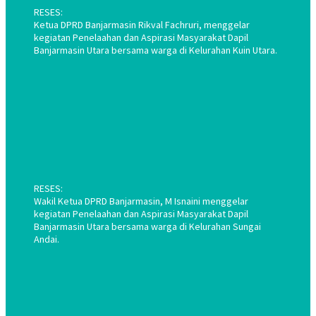
RESES:
Ketua DPRD Banjarmasin Rikval Fachruri, menggelar
kegiatan Penelaahan dan Aspirasi Masyarakat Dapil
Banjarmasin Utara bersama warga di Kelurahan Kuin Utara.
RESES:
Wakil Ketua DPRD Banjarmasin, M Isnaini menggelar
kegiatan Penelaahan dan Aspirasi Masyarakat Dapil
Banjarmasin Utara bersama warga di Kelurahan Sungai
Andai.