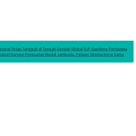
sional Tetap Tangguh di Tengah Gejolak Global
DJP Gandeng Pertamina
 Kalsel Dorong Penguatan Modal Jamkrida, Pelajari Skema Kerja Sama