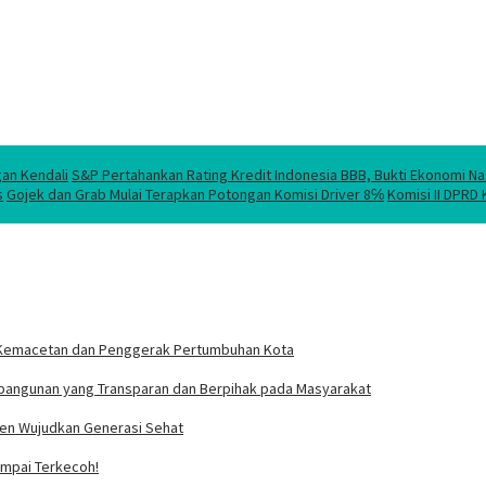
gan Kendali
S&P Pertahankan Rating Kredit Indonesia BBB, Bukti Ekonomi Na
s
Gojek dan Grab Mulai Terapkan Potongan Komisi Driver 8℅
Komisi II DPRD
usi Kemacetan dan Penggerak Pertumbuhan Kota
bangunan yang Transparan dan Berpihak pada Masyarakat
tmen Wujudkan Generasi Sehat
Sampai Terkecoh!