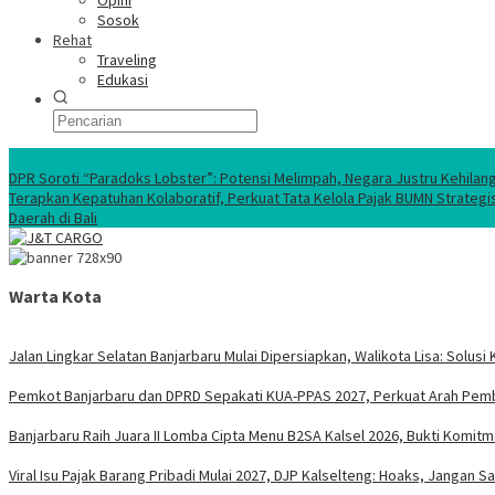
Opini
Sosok
Rehat
Traveling
Edukasi
Ekonomi Nasional
DPR Soroti “Paradoks Lobster”: Potensi Melimpah, Negara Justru Kehilan
Terapkan Kepatuhan Kolaboratif, Perkuat Tata Kelola Pajak BUMN Strategi
Daerah di Bali
Warta Kota
Jalan Lingkar Selatan Banjarbaru Mulai Dipersiapkan, Walikota Lisa: Sol
Pemkot Banjarbaru dan DPRD Sepakati KUA-PPAS 2027, Perkuat Arah Pem
Banjarbaru Raih Juara II Lomba Cipta Menu B2SA Kalsel 2026, Bukti Komi
Viral Isu Pajak Barang Pribadi Mulai 2027, DJP Kalselteng: Hoaks, Jangan 