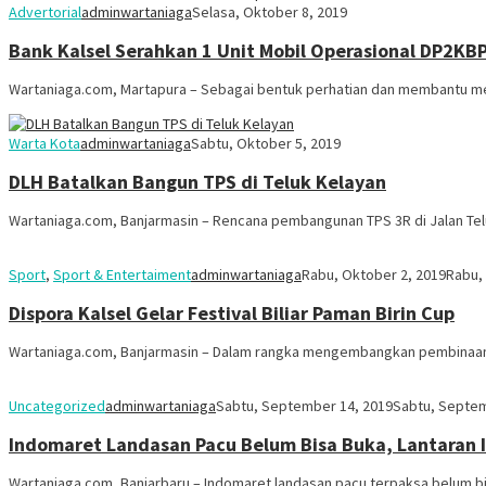
Advertorial
adminwartaniaga
Selasa, Oktober 8, 2019
Bank Kalsel Serahkan 1 Unit Mobil Operasional DP2KB
Wartaniaga.com, Martapura – Sebagai bentuk perhatian dan membantu m
Warta Kota
adminwartaniaga
Sabtu, Oktober 5, 2019
DLH Batalkan Bangun TPS di Teluk Kelayan
Wartaniaga.com, Banjarmasin – Rencana pembangunan TPS 3R di Jalan Tel
Sport
,
Sport & Entertaiment
adminwartaniaga
Rabu, Oktober 2, 2019
Rabu,
Dispora Kalsel Gelar Festival Biliar Paman Birin Cup
Wartaniaga.com, Banjarmasin – Dalam rangka mengembangkan pembinaan ba
Uncategorized
adminwartaniaga
Sabtu, September 14, 2019
Sabtu, Septem
Indomaret Landasan Pacu Belum Bisa Buka, Lantaran I
Wartaniaga.com, Banjarbaru – Indomaret landasan pacu terpaksa belum bi