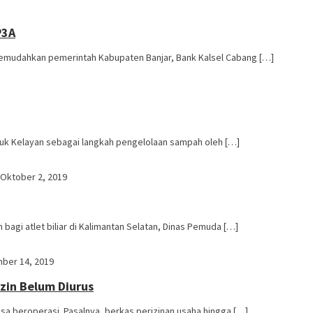
P3A
emudahkan pemerintah Kabupaten Banjar, Bank Kalsel Cabang […]
uk Kelayan sebagai langkah pengelolaan sampah oleh […]
 Oktober 2, 2019
gi atlet biliar di Kalimantan Selatan, Dinas Pemuda […]
ber 14, 2019
zin Belum Diurus
sa beroperasi. Pasalnya, berkas perizinan usaha hingga […]