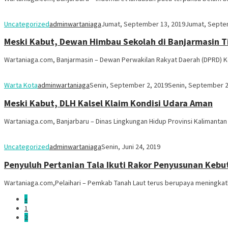
Uncategorized
adminwartaniaga
Jumat, September 13, 2019
Jumat, Septe
Meski Kabut, Dewan Himbau Sekolah di Banjarmasin T
Wartaniaga.com, Banjarmasin – Dewan Perwakilan Rakyat Daerah (DPRD)
Warta Kota
adminwartaniaga
Senin, September 2, 2019
Senin, September 2
Meski Kabut, DLH Kalsel Klaim Kondisi Udara Aman
Wartaniaga.com, Banjarbaru – Dinas Lingkungan Hidup Provinsi Kalimantan
Uncategorized
adminwartaniaga
Senin, Juni 24, 2019
Penyuluh Pertanian Tala Ikuti Rakor Penyusunan Keb
Wartaniaga.com,Pelaihari – Pemkab Tanah Laut terus berupaya meningkatka
«
1
2