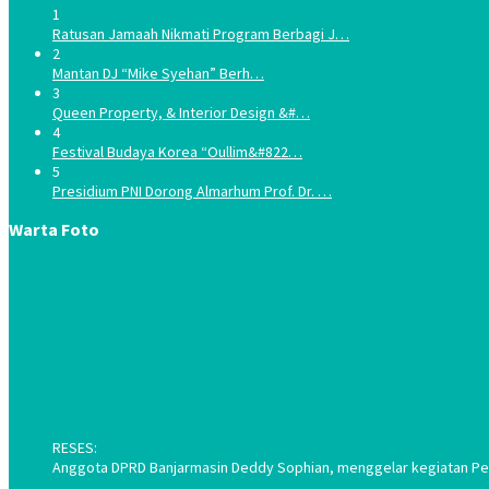
1
Ratusan Jamaah Nikmati Program Berbagi J…
2
Mantan DJ “Mike Syehan” Berh…
3
Queen Property, & Interior Design &#…
4
Festival Budaya Korea “Oullim&#822…
5
Presidium PNI Dorong Almarhum Prof. Dr. …
Warta Foto
RESES:
Anggota DPRD Banjarmasin Deddy Sophian, menggelar kegiatan Pene