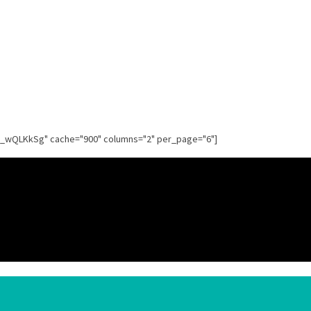
g_wQLKkSg" cache="900" columns="2" per_page="6"]