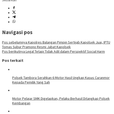
Sebarkan
Navigasi pos
Pos sebelumnya
Kapolres Balangan Pimpin Sertijab Kapolsek Juai, IPTU
Tomas Subur Pramono Resmi Jabat Kapolsek
Pos berikutnya
Legal Tetapi Tidak Adil dalam Perspektif Social Harm
Pos terkait
Polsek Tambora Serahkan 6 Motor Hasil Ungkap Kasus Curanmor
Kepada Pemilik Yang Sah
Motor Pelajar SMK Digelapkan, Pelaku Berhasil Ditangkap Polsek
Kembangan