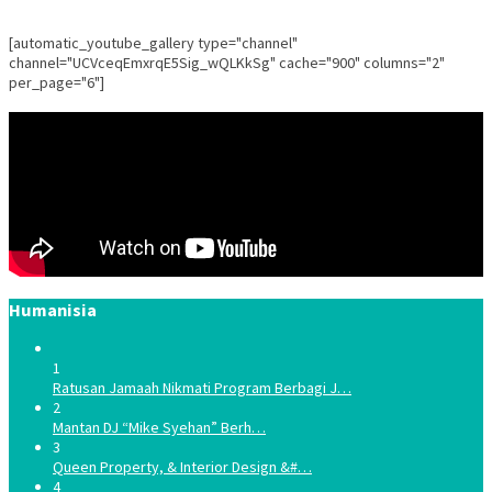
[automatic_youtube_gallery type="channel"
channel="UCVceqEmxrqE5Sig_wQLKkSg" cache="900" columns="2"
per_page="6"]
Humanisia
1
Ratusan Jamaah Nikmati Program Berbagi J…
2
Mantan DJ “Mike Syehan” Berh…
3
Queen Property, & Interior Design &#…
4