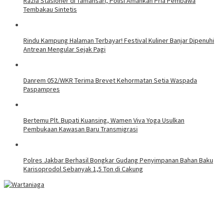
Razia Stasioner di Tamansari, Polisi Amankan Pria Pembawa
Tembakau Sintetis
Rindu Kampung Halaman Terbayar! Festival Kuliner Banjar Dipenuhi
Antrean Mengular Sejak Pagi
Danrem 052/WKR Terima Brevet Kehormatan Setia Waspada
Paspampres
Bertemu Plt. Bupati Kuansing, Wamen Viva Yoga Usulkan
Pembukaan Kawasan Baru Transmigrasi
Polres Jakbar Berhasil Bongkar Gudang Penyimpanan Bahan Baku
Karisoprodol Sebanyak 1,5 Ton di Cakung