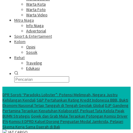
Warta Kota
Warta Foto
Warta Video
Mitra Niaga
Info Niaga
Advertorial
Sport & Entertaiment
Kolom
Opini
Sosok
Rehat
Traveling
Edukasi
Ekonomi Nasional
DPR Soroti “Paradoks Lobster”: Potensi Melimpah, Negara Justru
Kehilangan Kendali
S&P Pertahankan Rating Kredit Indonesia BBB, Bukti
Ekonomi Nasional Tetap Tangguh di Tengah Gejolak Global
DJP Gandeng
Pertamina Terapkan Kepatuhan Kolaboratif, Perkuat Tata Kelola Pajak
BUMN Strategis
Gojek dan Grab Mulai Terapkan Potongan Komisi Driver
8℅
Komisi II DPRD Kalsel Dorong Penguatan Modal Jamkrida, Pelajari
Skema Kerja Sama Daerah di Bali