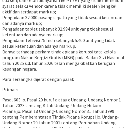
dua sen) dan telah dibayarkan ke PT YAT yang tidak memenuhi
syarat selaku Vendor karena tidak memiliki dealer/bengkel
aktif dan terdapat mark up;
Pengadaan 32.000 pasang sepatu yang tidak sesuai ketentuan
dan adanya mark up;
Pengadaan tablet sebanyak 31.994 unit yang tidak sesuai
ketentuan dan adanya mark up;
Pengadaan Televisi 75 Inch sebanyak 5.400 unit yang tidak
sesuai ketentuan dan adanya mark up.
Bahwa terhadap perkara tindak pidana korupsi tata kelola
program Makan Bergizi Gratis (MBG) pada Badan Gizi Nasional
tahun 2025 s.d. tahun 2026 telah mengakibatkan kerugian
keuangan negara.
Para Tersangka dijerat dengan pasal:
Primair:
Pasal 603 jo. Pasal 20 huruf a atau c Undang-Undang Nomor 1
Tahun 2023 tentang Kitab Undang-Undang Hukum
Pidana jo. Pasal 18 Undang-Undang Nomor 31 Tahun 1999
tentang Pemberantasan Tindak Pidana Korupsi jo. Undang-
Undang Nomor 20 tahun 2001 tentang Perubahan Undang-