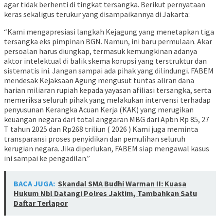
agar tidak berhenti di tingkat tersangka. Berikut pernyataan
keras sekaligus terukur yang disampaikannya di Jakarta:
“Kami mengapresiasi langkah Kejagung yang menetapkan tiga
tersangka eks pimpinan BGN. Namun, ini baru permulaan. Akar
persoalan harus diungkap, termasuk kemungkinan adanya
aktor intelektual di balik skema korupsi yang terstruktur dan
sistematis ini. Jangan sampai ada pihak yang dilindungi. FABEM
mendesak Kejaksaan Agung mengusut tuntas aliran dana
harian miliaran rupiah kepada yayasan afiliasi tersangka, serta
memeriksa seluruh pihak yang melakukan intervensi terhadap
penyusunan Kerangka Acuan Kerja (KAK) yang merugikan
keuangan negara dari total anggaran MBG dari Apbn Rp 85, 27
T tahun 2025 dan Rp268 triliun ( 2026 ) Kami juga meminta
transparansi proses penyidikan dan pemulihan seluruh
kerugian negara. Jika diperlukan, FABEM siap mengawal kasus
ini sampai ke pengadilan.”
BACA JUGA:
Skandal SMA Budhi Warman II: Kuasa
Hukum Nbl Datangi Polres Jaktim, Tambahkan Satu
Daftar Terlapor