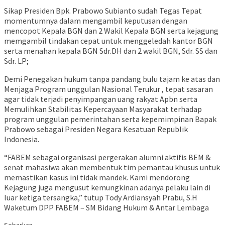
Sikap Presiden Bpk. Prabowo Subianto sudah Tegas Tepat
momentumnya dalam mengambil keputusan dengan
mencopot Kepala BGN dan 2 Wakil Kepala BGN serta kejagung
memgambil tindakan cepat untuk menggeledah kantor BGN
serta menahan kepala BGN Sdr.DH dan 2 wakil BGN, Sdr. SS dan
Sdr. LP;
Demi Penegakan hukum tanpa pandang bulu tajam ke atas dan
Menjaga Program unggulan Nasional Terukur , tepat sasaran
agar tidak terjadi penyimpangan uang rakyat Apbn serta
Memulihkan Stabilitas Kepercayaan Masyarakat terhadap
program unggulan pemerintahan serta kepemimpinan Bapak
Prabowo sebagai Presiden Negara Kesatuan Republik
Indonesia.
“FABEM sebagai organisasi pergerakan alumni aktifis BEM &
senat mahasiwa akan membentuk tim pemantau khusus untuk
memastikan kasus ini tidak mandek. Kami mendorong
Kejagung juga mengusut kemungkinan adanya pelaku lain di
luar ketiga tersangka,” tutup Tody Ardiansyah Prabu, S.H
Waketum DPP FABEM – SM Bidang Hukum & Antar Lembaga