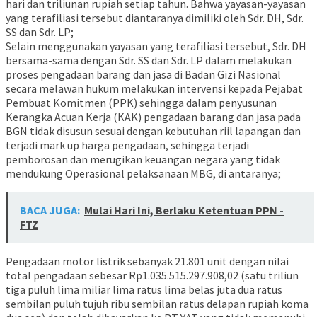
hari dan triliunan rupiah setiap tahun. Bahwa yayasan-yayasan
yang terafiliasi tersebut diantaranya dimiliki oleh Sdr. DH, Sdr.
SS dan Sdr. LP;
Selain menggunakan yayasan yang terafiliasi tersebut, Sdr. DH
bersama-sama dengan Sdr. SS dan Sdr. LP dalam melakukan
proses pengadaan barang dan jasa di Badan Gizi Nasional
secara melawan hukum melakukan intervensi kepada Pejabat
Pembuat Komitmen (PPK) sehingga dalam penyusunan
Kerangka Acuan Kerja (KAK) pengadaan barang dan jasa pada
BGN tidak disusun sesuai dengan kebutuhan riil lapangan dan
terjadi mark up harga pengadaan, sehingga terjadi
pemborosan dan merugikan keuangan negara yang tidak
mendukung Operasional pelaksanaan MBG, di antaranya;
BACA JUGA:
Mulai Hari Ini, Berlaku Ketentuan PPN -
FTZ
Pengadaan motor listrik sebanyak 21.801 unit dengan nilai
total pengadaan sebesar Rp1.035.515.297.908,02 (satu triliun
tiga puluh lima miliar lima ratus lima belas juta dua ratus
sembilan puluh tujuh ribu sembilan ratus delapan rupiah koma