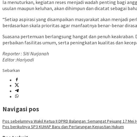
Ia menuturkan, kegiatan reses menjadi wadah penting bagi ang
usulan maupun keluhan, akan dihimpun dan dicatat sebagai bahan
“Setiap aspirasi yang disampaikan masyarakat akan menjadi pe
berdasarkan skala prioritas agar manfaatnya benar-benar dira
Suasana pertemuan berlangsung hangat dan penuh keakraban. D
perbaikan fasilitas umum, serta peningkatan kualitas dan kece
Reporter : Siti Nurjanah
Editor :Hariyadi
Sebarkan
Navigasi pos
Pos sebelumnya
Wakil Ketua II DPRD Balangan: Semangat Pejuang 17 Mei 
Pos berikutnya
SP3 KUHAP Baru dan Pertarungan Kepastian Hukum