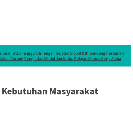
sional Tetap Tangguh di Tengah Gejolak Global
DJP Gandeng Pertamina
 Kalsel Dorong Penguatan Modal Jamkrida, Pelajari Skema Kerja Sama
an Kebutuhan Masyarakat