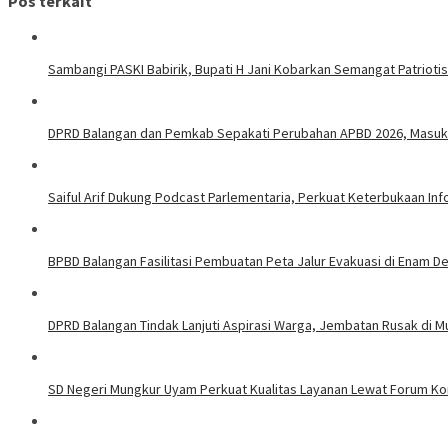
Pos terkait
Sambangi PASKI Babirik, Bupati H Jani Kobarkan Semangat Patrioti
DPRD Balangan dan Pemkab Sepakati Perubahan APBD 2026, Masuk 
Saiful Arif Dukung Podcast Parlementaria, Perkuat Keterbukaan In
BPBD Balangan Fasilitasi Pembuatan Peta Jalur Evakuasi di Enam 
DPRD Balangan Tindak Lanjuti Aspirasi Warga, Jembatan Rusak di Mu
SD Negeri Mungkur Uyam Perkuat Kualitas Layanan Lewat Forum Kon