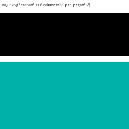
g_wQLKkSg" cache="900" columns="2" per_page="6"]