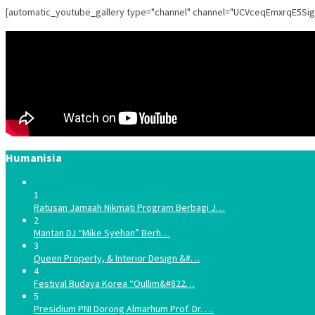
[automatic_youtube_gallery type="channel" channel="UCVceqEmxrqE5Si
Humanisia
1
Ratusan Jamaah Nikmati Program Berbagi J…
2
Mantan DJ “Mike Syehan” Berh…
3
Queen Property, & Interior Design &#…
4
Festival Budaya Korea “Oullim&#822…
5
Presidium PNI Dorong Almarhum Prof. Dr. …