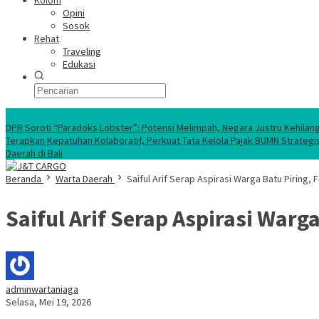
Kolom
Opini
Sosok
Rehat
Traveling
Edukasi
Ekonomi Nasional
DPR Soroti “Paradoks Lobster”: Potensi Melimpah, Negara Justru Kehilan
Terapkan Kepatuhan Kolaboratif, Perkuat Tata Kelola Pajak BUMN Strategi
Daerah di Bali
Beranda
Warta Daerah
Saiful Arif Serap Aspirasi Warga Batu Piring
Saiful Arif Serap Aspirasi War
adminwartaniaga
Selasa, Mei 19, 2026