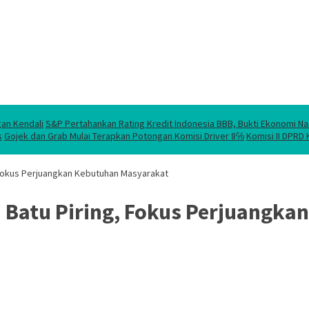
gan Kendali
S&P Pertahankan Rating Kredit Indonesia BBB, Bukti Ekonomi Na
s
Gojek dan Grab Mulai Terapkan Potongan Komisi Driver 8℅
Komisi II DPRD
, Fokus Perjuangkan Kebutuhan Masyarakat
ga Batu Piring, Fokus Perjuangk