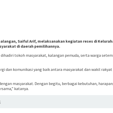
 Balangan, Saiful Arif, melaksanakan kegiatan reses di Kelura
yarakat di daerah pemilihannya.
but dihadiri tokoh masyarakat, kalangan pemuda, serta warga s
rgi dan komunikasi yang baik antara masyarakat dan wakil rakya
k dengan masyarakat. Dengan begitu, berbagai kebutuhan, harapa
rsama,” katanya.
l