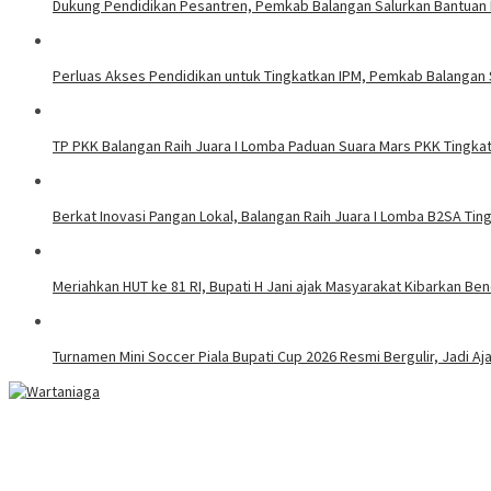
Dukung Pendidikan Pesantren, Pemkab Balangan Salurkan Bantuan 
Perluas Akses Pendidikan untuk Tingkatkan IPM, Pemkab Balangan 
TP PKK Balangan Raih Juara I Lomba Paduan Suara Mars PKK Tingkat
Berkat Inovasi Pangan Lokal, Balangan Raih Juara I Lomba B2SA Ting
Meriahkan HUT ke 81 RI, Bupati H Jani ajak Masyarakat Kibarkan Be
Turnamen Mini Soccer Piala Bupati Cup 2026 Resmi Bergulir, Jadi A