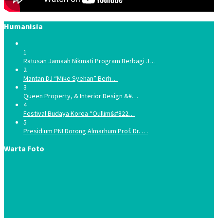
Humanisia
1
Ratusan Jamaah Nikmati Program Berbagi J…
2
Mantan DJ “Mike Syehan” Berh…
3
Queen Property, & Interior Design &#…
4
Festival Budaya Korea “Oullim&#822…
5
Presidium PNI Dorong Almarhum Prof. Dr. …
Warta Foto