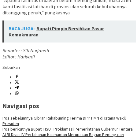
“Apabila fasilitas di daerah belum memungkinkan, maka atlet
kami fasilitasi latihan di provinsi dan seluruh kebutuhannya
ditanggung penuh,” pungkasnya.
BACA JUGA:
Bupati Pimpin Bersihkan Pasar
Kemakmuran
Reporter : Siti Nurjanah
Editor : Hariyadi
Sebarkan
Navigasi pos
Pos sebelumnya
Gibran Rakabuming Terima DPP PMN di Istana Wakil
Presiden
Pos berikutnya
Bupati HSU : Proklamasi Pemerintahan Gubernur Tentara
ALRI Divisi IV Pertahanan Kalimantan Merupakan Bagian Penting dari