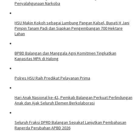
Penyalahgunaan Narkoba
HSU Makin Kokoh sebagai Lumbung Pangan Kalsel, Bupati H Jani
Pimpin Tanam Padi dan Siapkan Pengembangan 700 Hektare
Lahan
BPBD Balangan dan Manggala Agni Komitmen Tingkatkan
Kapasitas MPA di Halong
Polres HSU Raih Predikat Pelayanan Prima
Hari Anak Nasional ke-42, Pemkab Balangan Perkuat Perlindungan
Anak dan Ajak Seluruh Elemen Berkolaborasi
Seluruh Fraksi DPRD Balangan Sepakat Lanjutkan Pembahasan
Raperda Perubahan APBD 2026