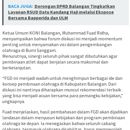
BACA JUGA:
Dorongan DPRD Balangan Tingkatkan
Layanan RSUD Datu Kandang Haji melalui Ekspose
Bersama Bapperida dan ULM
Ketua Umum KONI Balangan, Muhammad Fuad Ridha,
menyampaikan bahwa forum diskusi ini menjadi momentum
penting untuk menyamakan visi dalam pengembangan
olahraga di Bumi Sanggam.
Menurutnya, sinergi seluruh pihak sangat dibutuhkan agar
pembinaan atlet dapat berjalan secara maksimal dan
berkelanjutan.
“FGD ini menjadi wadah untuk menghimpun berbagai ide dan
konsep pembinaan olahraga di Kabupaten Balangan. Dari
diskusi ini nantinya diharapkan muncul rekomendasi terbaik
yang bisa menjadi acuan bersama para pemangku kebijakan,”
ungkapnya.
Fuad menjelaskan, hasil pembahasan dalam FGD akan dijadikan
landasan dalam menyusun kebijakan dan program pembinaan
olahraga ke depan. Ia menegaskan bahwa seluruh cabang
olahraga, termasuk olahraga disabilitas, harus memperoleh