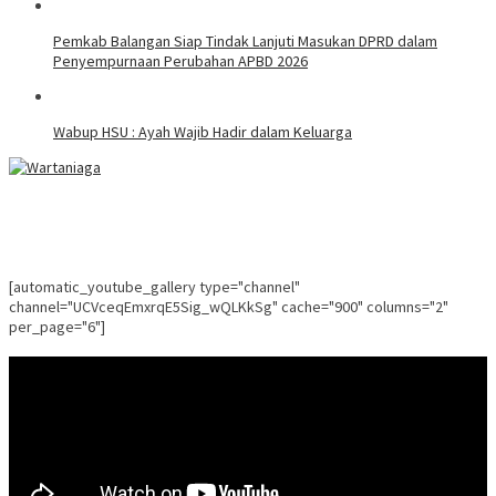
Pemkab Balangan Siap Tindak Lanjuti Masukan DPRD dalam
Penyempurnaan Perubahan APBD 2026
Wabup HSU : Ayah Wajib Hadir dalam Keluarga
[automatic_youtube_gallery type="channel"
channel="UCVceqEmxrqE5Sig_wQLKkSg" cache="900" columns="2"
per_page="6"]