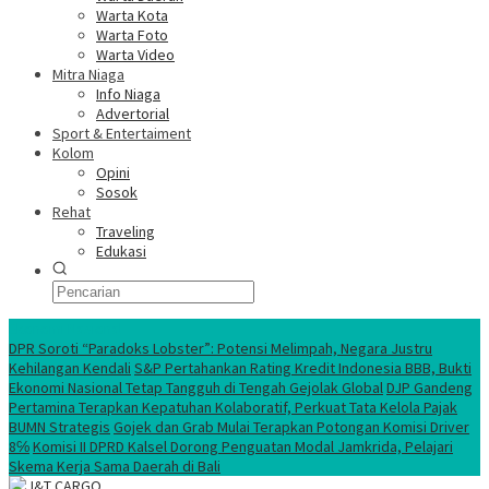
Warta Kota
Warta Foto
Warta Video
Mitra Niaga
Info Niaga
Advertorial
Sport & Entertaiment
Kolom
Opini
Sosok
Rehat
Traveling
Edukasi
Ekonomi Nasional
DPR Soroti “Paradoks Lobster”: Potensi Melimpah, Negara Justru
Kehilangan Kendali
S&P Pertahankan Rating Kredit Indonesia BBB, Bukti
Ekonomi Nasional Tetap Tangguh di Tengah Gejolak Global
DJP Gandeng
Pertamina Terapkan Kepatuhan Kolaboratif, Perkuat Tata Kelola Pajak
BUMN Strategis
Gojek dan Grab Mulai Terapkan Potongan Komisi Driver
8℅
Komisi II DPRD Kalsel Dorong Penguatan Modal Jamkrida, Pelajari
Skema Kerja Sama Daerah di Bali