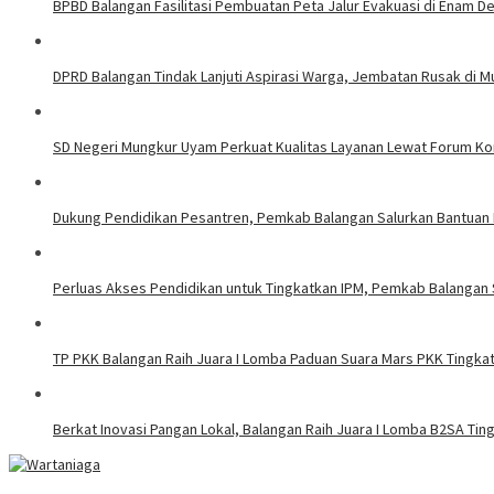
BPBD Balangan Fasilitasi Pembuatan Peta Jalur Evakuasi di Enam 
DPRD Balangan Tindak Lanjuti Aspirasi Warga, Jembatan Rusak di Mu
SD Negeri Mungkur Uyam Perkuat Kualitas Layanan Lewat Forum Kon
Dukung Pendidikan Pesantren, Pemkab Balangan Salurkan Bantuan 
Perluas Akses Pendidikan untuk Tingkatkan IPM, Pemkab Balangan 
TP PKK Balangan Raih Juara I Lomba Paduan Suara Mars PKK Tingkat
Berkat Inovasi Pangan Lokal, Balangan Raih Juara I Lomba B2SA Ting