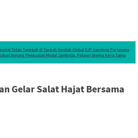
sional Tetap Tangguh di Tengah Gejolak Global
DJP Gandeng Pertamina
 Kalsel Dorong Penguatan Modal Jamkrida, Pelajari Skema Kerja Sama
an Gelar Salat Hajat Bersama