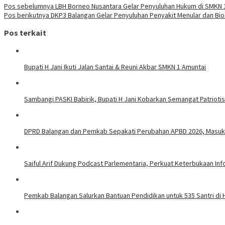
Pos sebelumnya
LBH Borneo Nusantara Gelar Penyuluhan Hukum di SMKN 
Pos berikutnya
DKP3 Balangan Gelar Penyuluhan Penyakit Menular dan Bio
Pos terkait
Bupati H Jani Ikuti Jalan Santai & Reuni Akbar SMKN 1 Amuntai
Sambangi PASKI Babirik, Bupati H Jani Kobarkan Semangat Patrioti
DPRD Balangan dan Pemkab Sepakati Perubahan APBD 2026, Masuk 
Saiful Arif Dukung Podcast Parlementaria, Perkuat Keterbukaan In
Pemkab Balangan Salurkan Bantuan Pendidikan untuk 535 Santri di 