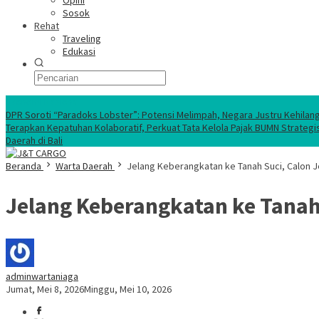
Opini
Sosok
Rehat
Traveling
Edukasi
Ekonomi Nasional
DPR Soroti “Paradoks Lobster”: Potensi Melimpah, Negara Justru Kehilan
Terapkan Kepatuhan Kolaboratif, Perkuat Tata Kelola Pajak BUMN Strategi
Daerah di Bali
Beranda
Warta Daerah
Jelang Keberangkatan ke Tanah Suci, Calon J
Jelang Keberangkatan ke Tanah
adminwartaniaga
Jumat, Mei 8, 2026
Minggu, Mei 10, 2026