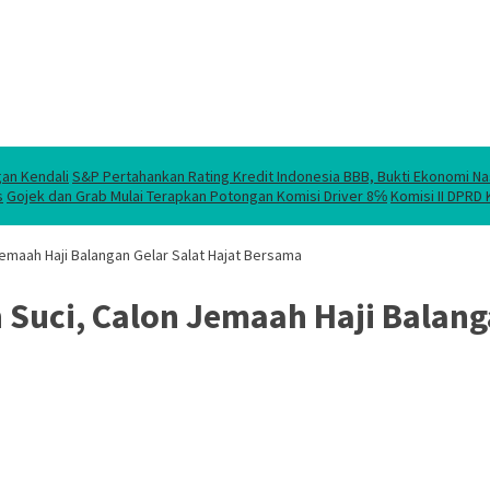
gan Kendali
S&P Pertahankan Rating Kredit Indonesia BBB, Bukti Ekonomi Na
s
Gojek dan Grab Mulai Terapkan Potongan Komisi Driver 8℅
Komisi II DPRD
emaah Haji Balangan Gelar Salat Hajat Bersama
 Suci, Calon Jemaah Haji Balang