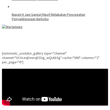
Bupati H Jani Sangat Masif Melakukan Pencegahan
Penyalahgunaan Narkoba
[automatic_youtube_gallery type="channel"
channel="UCVceqEmxrqE5Sig_wQLKkSg" cache="900" columns="2"
per_page="6"]