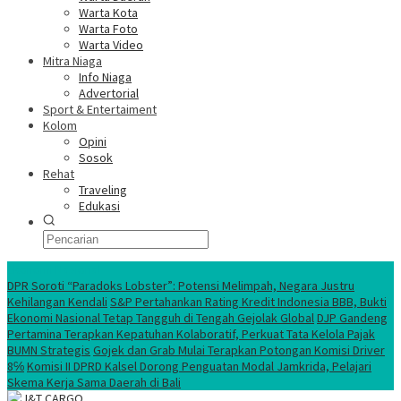
Warta Kota
Warta Foto
Warta Video
Mitra Niaga
Info Niaga
Advertorial
Sport & Entertaiment
Kolom
Opini
Sosok
Rehat
Traveling
Edukasi
Ekonomi Nasional
DPR Soroti “Paradoks Lobster”: Potensi Melimpah, Negara Justru
Kehilangan Kendali
S&P Pertahankan Rating Kredit Indonesia BBB, Bukti
Ekonomi Nasional Tetap Tangguh di Tengah Gejolak Global
DJP Gandeng
Pertamina Terapkan Kepatuhan Kolaboratif, Perkuat Tata Kelola Pajak
BUMN Strategis
Gojek dan Grab Mulai Terapkan Potongan Komisi Driver
8℅
Komisi II DPRD Kalsel Dorong Penguatan Modal Jamkrida, Pelajari
Skema Kerja Sama Daerah di Bali