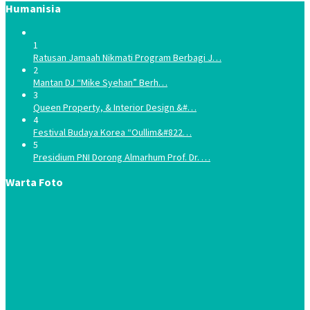
Humanisia
1
Ratusan Jamaah Nikmati Program Berbagi J…
2
Mantan DJ “Mike Syehan” Berh…
3
Queen Property, & Interior Design &#…
4
Festival Budaya Korea “Oullim&#822…
5
Presidium PNI Dorong Almarhum Prof. Dr. …
Warta Foto