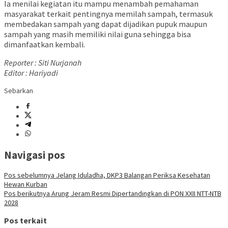
Ia menilai kegiatan itu mampu menambah pemahaman
masyarakat terkait pentingnya memilah sampah, termasuk
membedakan sampah yang dapat dijadikan pupuk maupun
sampah yang masih memiliki nilai guna sehingga bisa
dimanfaatkan kembali.
Reporter : Siti Nurjanah
Editor : Hariyadi
Sebarkan
Navigasi pos
Pos sebelumnya
Jelang Iduladha, DKP3 Balangan Periksa Kesehatan
Hewan Kurban
Pos berikutnya
Arung Jeram Resmi Dipertandingkan di PON XXII NTT-NTB
2028
Pos terkait