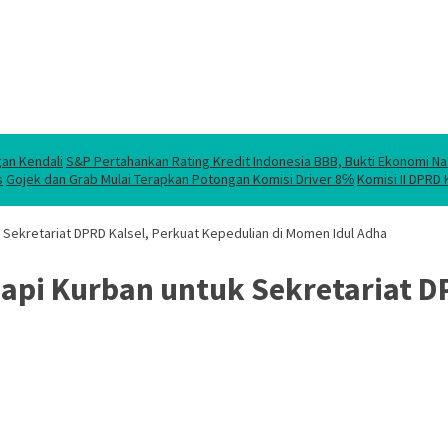
gan Kendali
S&P Pertahankan Rating Kredit Indonesia BBB, Bukti Ekonomi Na
s
Gojek dan Grab Mulai Terapkan Potongan Komisi Driver 8℅
Komisi II DPRD
 Sekretariat DPRD Kalsel, Perkuat Kepedulian di Momen Idul Adha
api Kurban untuk Sekretariat D