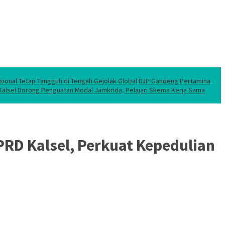
sional Tetap Tangguh di Tengah Gejolak Global
DJP Gandeng Pertamina
 Kalsel Dorong Penguatan Modal Jamkrida, Pelajari Skema Kerja Sama
PRD Kalsel, Perkuat Kepedulian