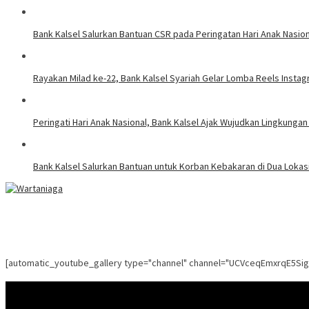
Bank Kalsel Salurkan Bantuan CSR pada Peringatan Hari Anak Nasiona
Rayakan Milad ke-22, Bank Kalsel Syariah Gelar Lomba Reels Insta
Peringati Hari Anak Nasional, Bank Kalsel Ajak Wujudkan Lingkung
Bank Kalsel Salurkan Bantuan untuk Korban Kebakaran di Dua Lokasi
[automatic_youtube_gallery type="channel" channel="UCVceqEmxrqE5Si