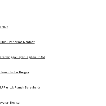
u 2026
 20 Ribu Penerima Manfaat
nsfer hingga Bayar Tagihan PDAM
man Listrik Bergilir
 FLPP untuk Rumah Bersubsidi
Layanan Devisa