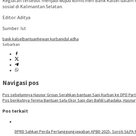
Kegiatan tersebut menjadi wujud komitmen Bank Kalsel dalam 
sosial di Kalimantan Selatan.
Editor: Aditya
Sumber: Ist
bank kalsel
bantuan
hewan kurban
idul adha
Sebarkan
Navigasi pos
Pos sebelumnya
Hasnur Group Serahkan bantuan Sapi Kurban ke DPD Parta
Pos berikutnya
Terima Bantuan Satu Ekor Sapi dari Bahlil Lahadalia, Hasnu
Pos terkait
DPRD Sahkan Perda Pertanggungjawaban APBD 2025, Soroti SiLPA R