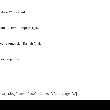
l ke-42 di Kalsel
gram Bertema “Impian Hajiku”
an yang Aman dan Ramah Anak
 di Banjarmasin
g_wQLKkSg" cache="900" columns="2" per_page="6"]