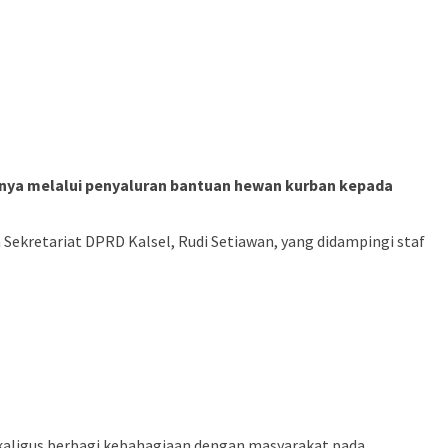
annya melalui penyaluran bantuan hewan kurban kepada
 Sekretariat DPRD Kalsel, Rudi Setiawan, yang didampingi staf
aligus berbagi kebahagiaan dengan masyarakat pada