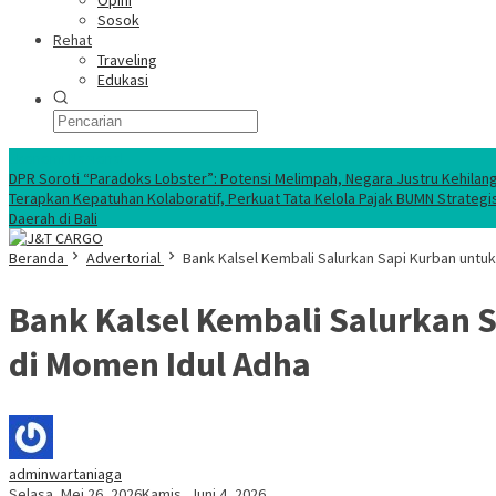
Opini
Sosok
Rehat
Traveling
Edukasi
Ekonomi Nasional
DPR Soroti “Paradoks Lobster”: Potensi Melimpah, Negara Justru Kehilan
Terapkan Kepatuhan Kolaboratif, Perkuat Tata Kelola Pajak BUMN Strategi
Daerah di Bali
Beranda
Advertorial
Bank Kalsel Kembali Salurkan Sapi Kurban untuk
Bank Kalsel Kembali Salurkan S
di Momen Idul Adha
adminwartaniaga
Selasa, Mei 26, 2026
Kamis, Juni 4, 2026