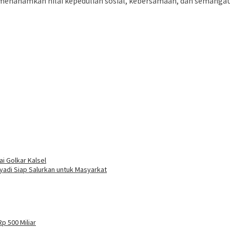
menanamkan nilai kepedulian sosial, kebersamaan, dan semangat
i Golkar Kalsel
ryadi Siap Salurkan untuk Masyarkat
p 500 Miliar