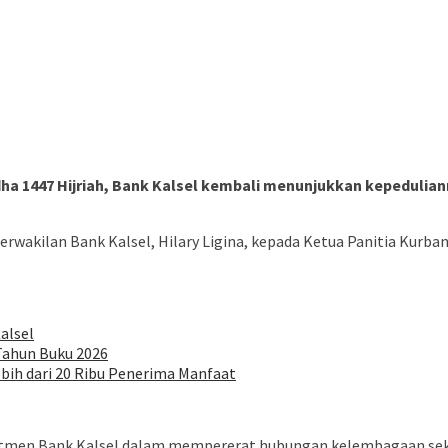
dha 1447 Hijriah, Bank Kalsel kembali menunjukkan kepeduli
rwakilan Bank Kalsel, Hilary Ligina, kepada Ketua Panitia Kurban
alsel
 Tahun Buku 2026
ebih dari 20 Ribu Penerima Manfaat
mitmen Bank Kalsel dalam mempererat hubungan kelembagaan sek