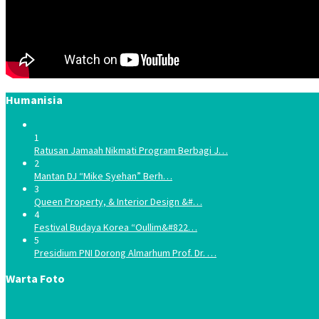
Humanisia
1
Ratusan Jamaah Nikmati Program Berbagi J…
2
Mantan DJ “Mike Syehan” Berh…
3
Queen Property, & Interior Design &#…
4
Festival Budaya Korea “Oullim&#822…
5
Presidium PNI Dorong Almarhum Prof. Dr. …
Warta Foto