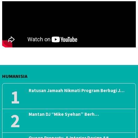
HUMANISIA
1
Ratusan Jamaah Nikmati Program Berbagi J…
2
Mantan DJ “Mike Syehan” Berh…
Queen Property, & Interior Design &#…