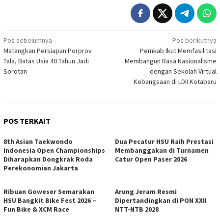
Navigasi
Pos sebelumnya
Pos berikutnya
Matangkan Persiapan Porprov
Pemkab Ikut Memfasilitasi
pos
Tala, Batas Usia 40 Tahun Jadi
Membangun Rasa Nasionalisme
Sorotan
dengan Sekolah Virtual
Kebangsaan di LDII Kotabaru
POS TERKAIT
8th Asian Taekwondo
Dua Pecatur HSU Raih Prestasi
Indonesia Open Championships
Membanggakan di Turnamen
Diharapkan Dongkrak Roda
Catur Open Paser 2026
Perekonomian Jakarta
Ribuan Goweser Semarakan
Arung Jeram Resmi
HSU Bangkit Bike Fest 2026 –
Dipertandingkan di PON XXII
Fun Bike & XCM Race
NTT-NTB 2028