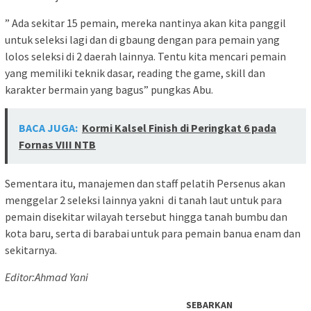
” Ada sekitar 15 pemain, mereka nantinya akan kita panggil
untuk seleksi lagi dan di gbaung dengan para pemain yang
lolos seleksi di 2 daerah lainnya. Tentu kita mencari pemain
yang memiliki teknik dasar, reading the game, skill dan
karakter bermain yang bagus” pungkas Abu.
BACA JUGA:
Kormi Kalsel Finish di Peringkat 6 pada
Fornas VIII NTB
Sementara itu, manajemen dan staff pelatih Persenus akan
menggelar 2 seleksi lainnya yakni di tanah laut untuk para
pemain disekitar wilayah tersebut hingga tanah bumbu dan
kota baru, serta di barabai untuk para pemain banua enam dan
sekitarnya.
Editor:Ahmad Yani
SEBARKAN