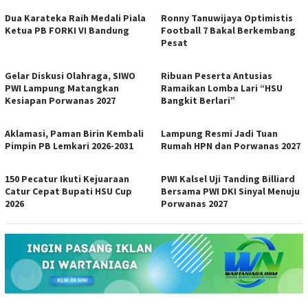
Dua Karateka Raih Medali Piala
Ronny Tanuwijaya Optimistis
Ketua PB FORKI VI Bandung
Football 7 Bakal Berkembang
Pesat
Gelar Diskusi Olahraga, SIWO
Ribuan Peserta Antusias
PWI Lampung Matangkan
Ramaikan Lomba Lari “HSU
Kesiapan Porwanas 2027
Bangkit Berlari”
​Aklamasi, Paman Birin Kembali
Lampung Resmi Jadi Tuan
Pimpin PB Lemkari 2026-2031
Rumah HPN dan Porwanas 2027
150 Pecatur Ikuti Kejuaraan
PWI Kalsel Uji Tanding Billiard
Catur Cepat Bupati HSU Cup
Bersama PWI DKI Sinyal Menuju
2026
Porwanas 2027