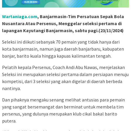
Wartaniaga.com
, Banjarmasin-Tim Persatuan Sepak Bola
Nusantara Atau Persenus, Menggelar seleksi pertama di
lapangan Kayutangi Banjarmasin, sabtu pagi.(23/11/2024)
Seleksi ini diikuti sebanyak 70 pemain yang tidak hanya dari
kota banjarmasin, namun juga daerah banjarbaru, kabupaten
banjar, barito kuala hingga kapuas kalimantan tengah.
Pelatih kepala Persenus, Coach Andi Abu Nawas, menjelaskan
Seleksi ini merupakan seleksi pertama dalam persiapan menuju
kompetisi, dari 3 seleksi yang akan digelar di daerah berbeda
nantinya.
Dan pihaknya mengaku senang melihat antusias para pemain
yang sangat bersemangat dan berminat untuk membela tim
persenus, yang dulunya merupakan klub cikal bakal barito
putera.