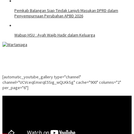
Pemkab Balangan Siap Tindak Lanjuti Masukan DPRD dalam
Penyempurnaan Perubahan APBD 2026
Wabup HSU : Ayah Wajib Hadir dalam Keluarga
[automatic_youtube_gallery type="channel"
channel="UCVceqEmxrqE5Sig_wQLKkSg" cache="900" columns="2"
per_page="6"]