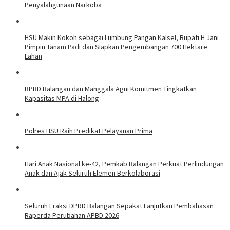
Penyalahgunaan Narkoba
HSU Makin Kokoh sebagai Lumbung Pangan Kalsel, Bupati H Jani
Pimpin Tanam Padi dan Siapkan Pengembangan 700 Hektare
Lahan
BPBD Balangan dan Manggala Agni Komitmen Tingkatkan
Kapasitas MPA di Halong
Polres HSU Raih Predikat Pelayanan Prima
Hari Anak Nasional ke-42, Pemkab Balangan Perkuat Perlindungan
Anak dan Ajak Seluruh Elemen Berkolaborasi
Seluruh Fraksi DPRD Balangan Sepakat Lanjutkan Pembahasan
Raperda Perubahan APBD 2026