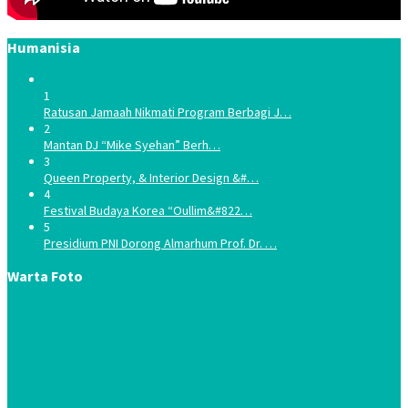
Humanisia
1
Ratusan Jamaah Nikmati Program Berbagi J…
2
Mantan DJ “Mike Syehan” Berh…
3
Queen Property, & Interior Design &#…
4
Festival Budaya Korea “Oullim&#822…
5
Presidium PNI Dorong Almarhum Prof. Dr. …
Warta Foto