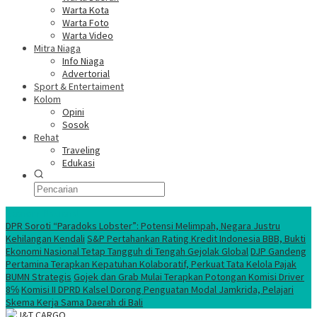
Warta Kota
Warta Foto
Warta Video
Mitra Niaga
Info Niaga
Advertorial
Sport & Entertaiment
Kolom
Opini
Sosok
Rehat
Traveling
Edukasi
Ekonomi Nasional
DPR Soroti “Paradoks Lobster”: Potensi Melimpah, Negara Justru
Kehilangan Kendali
S&P Pertahankan Rating Kredit Indonesia BBB, Bukti
Ekonomi Nasional Tetap Tangguh di Tengah Gejolak Global
DJP Gandeng
Pertamina Terapkan Kepatuhan Kolaboratif, Perkuat Tata Kelola Pajak
BUMN Strategis
Gojek dan Grab Mulai Terapkan Potongan Komisi Driver
8℅
Komisi II DPRD Kalsel Dorong Penguatan Modal Jamkrida, Pelajari
Skema Kerja Sama Daerah di Bali