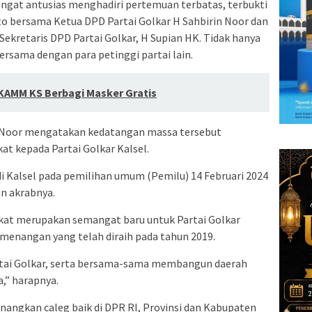
angat antusias menghadiri pertemuan terbatas, terbukti
 bersama Ketua DPD Partai Golkar H Sahbirin Noor dan
 Sekretaris DPD Partai Golkar, H Supian HK. Tidak hanya
ersama dengan para petinggi partai lain.
 KAMM KS Berbagi Masker Gratis
n Noor mengatakan kedatangan massa tersebut
t kepada Partai Golkar Kalsel.
di Kalsel pada pemilihan umum (Pemilu) 14 Februari 2024
n akrabnya.
at merupakan semangat baru untuk Partai Golkar
menangan yang telah diraih pada tahun 2019.
rtai Golkar, serta bersama-sama membangun daerah
,” harapnya.
nangkan caleg baik di DPR RI, Provinsi dan Kabupaten