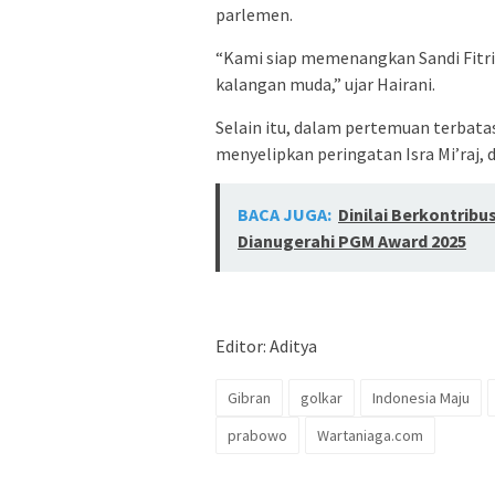
parlemen.
“Kami siap memenangkan Sandi Fitria
kalangan muda,” ujar Hairani.
Selain itu, dalam pertemuan terbatas
menyelipkan peringatan Isra Mi’raj
BACA JUGA:
Dinilai Berkontribu
Dianugerahi PGM Award 2025
Editor: Aditya
Gibran
golkar
Indonesia Maju
prabowo
Wartaniaga.com