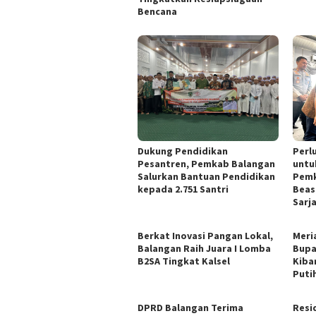
Bencana
Dukung Pendidikan
Perl
Pesantren, Pemkab Balangan
untu
Salurkan Bantuan Pendidikan
Pemk
kepada 2.751 Santri
Beas
Sarj
Berkat Inovasi Pangan Lokal,
Meri
Balangan Raih Juara I Lomba
Bupa
B2SA Tingkat Kalsel
Kiba
Puti
DPRD Balangan Terima
Resi