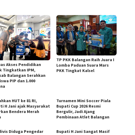
TP PKK Balangan Raih Juara I
uas Akses Pendidikan
Lomba Paduan Suara Mars
k Tingkatkan IPM,
PKK Tingkat Kalsel
ab Balangan Serahkan
iswa PIP dan 1.000
ana
ahkan HUT ke 81 RI,
Turnamen Mini Soccer Piala
ti H Jani ajak Masyarakat
Bupati Cup 2026 Resmi
rkan Bendera Merah
Bergulir, Jadi Ajang
h
Pembinaan Atlet Balangan
divis Diduga Pengedar
Bupati H Jani Sangat Masif