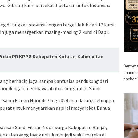
owo-Gibran) kami bertekat 1 putaran untuk Indonesia
di tingkat provinsi dengan terget lebih dari 12 kursi
n juga menargetkan masing-masing 2 kursi di Dapil
G dan PD KPPG Kabupaten Kota se-Kalimantan
[automa
channe
cache="
yang berhadir, juga nampak antusias pendukung dari
 Noor dengan membawa atribut bergambar Sandi.
andi Fitrian Noor di Pileg 2024 mendatang sehingga
t pusat untuk menyuarakan aspirai masyarakat Banua
tisan Sandi Fitrian Noor warga Kabupaten Banjar,
ah calon yang layak untuk menjadi wakil mereka di