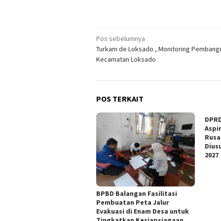
Navigasi
Pos sebelumnya
Turkam de Loksado , Monitoring Pembang
pos
Kecamatan Loksado
POS TERKAIT
DPRD
Aspi
Rusa
Dius
2027
BPBD Balangan Fasilitasi
Pembuatan Peta Jalur
Evakuasi di Enam Desa untuk
Tingkatkan Kesiapsiagaan