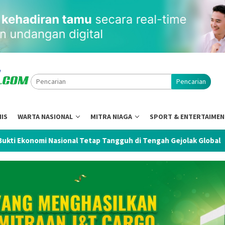
Pencarian
NIS
WARTA NASIONAL
MITRA NIAGA
SPORT & ENTERTAIME
onal Tetap Tangguh di Tengah Gejolak Global
DJP Ganden