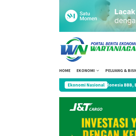
Loncat
ke
konten
HOME
EKONOMI
PELUANG & BIS
&P Pertahankan Rating Kredit Indonesia BBB, Bukti Ekonomi Nasi
Ekonomi Nasional