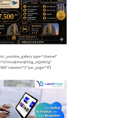
tic_youtube_gallery type="channel"
l="UCVceqEmxrqE5Sig_wQLKkSg"
900" columns="2" per_page="6"]