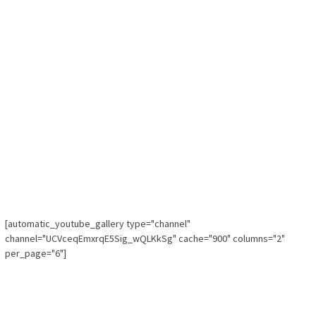
[automatic_youtube_gallery type="channel"
channel="UCVceqEmxrqE5Sig_wQLKkSg" cache="900" columns="2"
per_page="6"]