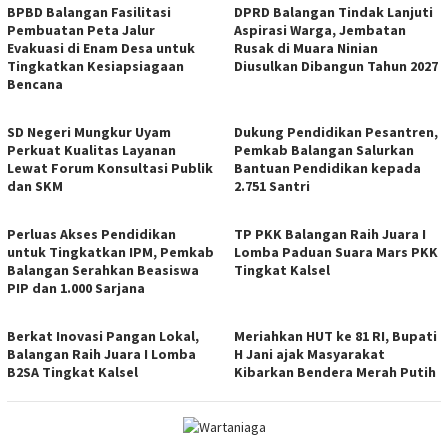
BPBD Balangan Fasilitasi
DPRD Balangan Tindak Lanjuti
Pembuatan Peta Jalur
Aspirasi Warga, Jembatan
Evakuasi di Enam Desa untuk
Rusak di Muara Ninian
Tingkatkan Kesiapsiagaan
Diusulkan Dibangun Tahun 2027
Bencana
SD Negeri Mungkur Uyam
Dukung Pendidikan Pesantren,
Perkuat Kualitas Layanan
Pemkab Balangan Salurkan
Lewat Forum Konsultasi Publik
Bantuan Pendidikan kepada
dan SKM
2.751 Santri
Perluas Akses Pendidikan
TP PKK Balangan Raih Juara I
untuk Tingkatkan IPM, Pemkab
Lomba Paduan Suara Mars PKK
Balangan Serahkan Beasiswa
Tingkat Kalsel
PIP dan 1.000 Sarjana
Berkat Inovasi Pangan Lokal,
Meriahkan HUT ke 81 RI, Bupati
Balangan Raih Juara I Lomba
H Jani ajak Masyarakat
B2SA Tingkat Kalsel
Kibarkan Bendera Merah Putih