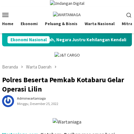
Loncat
ke
Menu
konten
Mobile
Home
Ekonomi
Peluang & Bisnis
Warta Nasional
Mitra
”: Potensi Melimpah, Negara Justru Kehilangan Kendali
Ekonomi Nasional
Beranda
Warta Daerah
Polres Beserta Pemkab Kotabaru Gelar
Operasi Lilin
Adminwartaniaga
Minggu, Desember 25, 2022