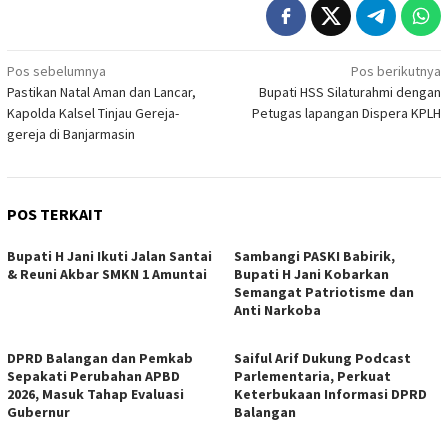
Navigasi
Pos sebelumnya
Pos berikutnya
Pastikan Natal Aman dan Lancar,
Bupati HSS Silaturahmi dengan
pos
Kapolda Kalsel Tinjau Gereja-
Petugas lapangan Dispera KPLH
gereja di Banjarmasin
POS TERKAIT
Bupati H Jani Ikuti Jalan Santai
Sambangi PASKI Babirik,
& Reuni Akbar SMKN 1 Amuntai
Bupati H Jani Kobarkan
Semangat Patriotisme dan
Anti Narkoba
DPRD Balangan dan Pemkab
Saiful Arif Dukung Podcast
Sepakati Perubahan APBD
Parlementaria, Perkuat
2026, Masuk Tahap Evaluasi
Keterbukaan Informasi DPRD
Gubernur
Balangan