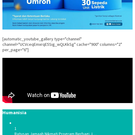
[automatic_youtube_gallery type="channel"
channel="UCVceqEmxrqE5Sig_wQLKkSg" cache="900" columns="2"
per_page="6"]
Humanisia
1
Ratusan Jamaah Nikmati Program Berbagi J…