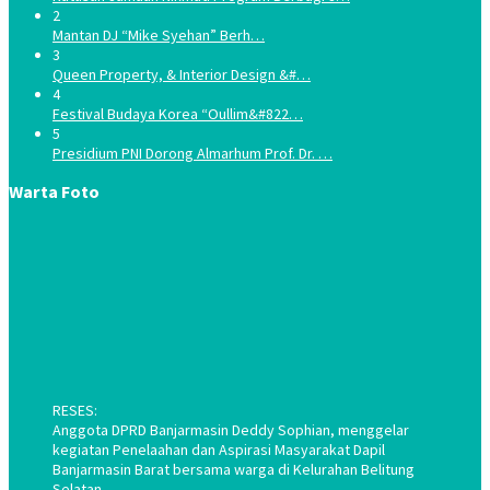
2
Mantan DJ “Mike Syehan” Berh…
3
Queen Property, & Interior Design &#…
4
Festival Budaya Korea “Oullim&#822…
5
Presidium PNI Dorong Almarhum Prof. Dr. …
Warta Foto
RESES:
Anggota DPRD Banjarmasin Deddy Sophian, menggelar
kegiatan Penelaahan dan Aspirasi Masyarakat Dapil
Banjarmasin Barat bersama warga di Kelurahan Belitung
Selatan.