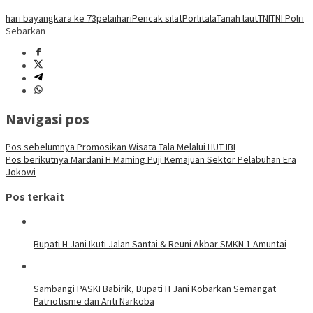
hari bayangkara ke 73
pelaihari
Pencak silat
Porli
tala
Tanah laut
TNI
TNI Polri
Sebarkan
Navigasi pos
Pos sebelumnya
Promosikan Wisata Tala Melalui HUT IBI
Pos berikutnya
Mardani H Maming Puji Kemajuan Sektor Pelabuhan Era
Jokowi
Pos terkait
Bupati H Jani Ikuti Jalan Santai & Reuni Akbar SMKN 1 Amuntai
Sambangi PASKI Babirik, Bupati H Jani Kobarkan Semangat
Patriotisme dan Anti Narkoba