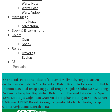
Warta Kota
Warta Foto
Warta Video
Mitra Niaga
Info Niaga
Advertorial
Sport & Entertaiment
Kolom
Opini
Sosok
Rehat
Traveling
Edukasi
Ekonomi Nasional
DPR Soroti “Paradoks Lobster”: Potensi Melimpah, Negara Justru
Kehilangan Kendali
S&P Pertahankan Rating Kredit Indonesia BBB, Bukti
Ekonomi Nasional Tetap Tangguh di Tengah Gejolak Global
DJP Gandeng
Pertamina Terapkan Kepatuhan Kolaboratif, Perkuat Tata Kelola Pajak
BUMN Strategis
Gojek dan Grab Mulai Terapkan Potongan Komisi Driver
8℅
Komisi II DPRD Kalsel Dorong Penguatan Modal Jamkrida, Pelajari
Skema Kerja Sama Daerah di Bali