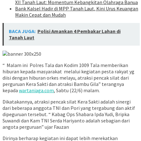
XII Tanah Laut: Momentum Kebangkitan Olahraga Banua
Bank Kalsel Hadir di MPP Tanah Laut, Kini Urus Keuangan
Makin Cepat dan Mudah
BACA JUGA:
Polisi Amankan 4 Pembakar Lahan di
Tanah Laut
“ Malam ini Polres Tala dan Kodim 1009 Tala memberikan
hiburan kepada masyarakat melalui kegiatan pesta rakyat yg
diisi dengan hiburan orkes melayu, atraksi pencak silat dari
perguruan Kera Sakti dan atraksi Bambu Gila” terangnya
kepada
wartaniaga.com
, Sabtu (22/6) malam.
Dikatakannya, atraksi pencak silat Kera Sakti adalah sinergi
dari beberapa anggota TNI dan Pori yang tergabung dan aktif
dipeguruan tersebut. “ Kabag Ops Shabara Ipda Yudi, Bripka
Suwandi dan Kam TNI Serda Hariyanto adalah sebagian dari
angota perguruan” ujar Fauzan
Dirinya berharap kegiatan ini dapat lebih merekatkan