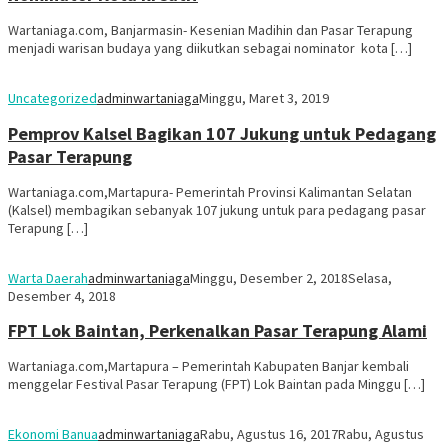
Wartaniaga.com, Banjarmasin- Kesenian Madihin dan Pasar Terapung
menjadi warisan budaya yang diikutkan sebagai nominator kota […]
Uncategorized
adminwartaniaga
Minggu, Maret 3, 2019
Pemprov Kalsel Bagikan 107 Jukung untuk Pedagang
Pasar Terapung
Wartaniaga.com,Martapura- Pemerintah Provinsi Kalimantan Selatan
(Kalsel) membagikan sebanyak 107 jukung untuk para pedagang pasar
Terapung […]
Warta Daerah
adminwartaniaga
Minggu, Desember 2, 2018
Selasa,
Desember 4, 2018
FPT Lok Baintan, Perkenalkan Pasar Terapung Alami
Wartaniaga.com,Martapura – Pemerintah Kabupaten Banjar kembali
menggelar Festival Pasar Terapung (FPT) Lok Baintan pada Minggu […]
Ekonomi Banua
adminwartaniaga
Rabu, Agustus 16, 2017
Rabu, Agustus