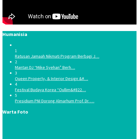
Humanisia
1
Ratusan Jamaah Nikmati Program Berbagi J…
2
Mantan DJ “Mike Syehan” Berh…
3
Queen Property, & Interior Design &#…
4
Festival Budaya Korea “Oullim&#822…
5
Presidium PNI Dorong Almarhum Prof. Dr. …
Warta Foto