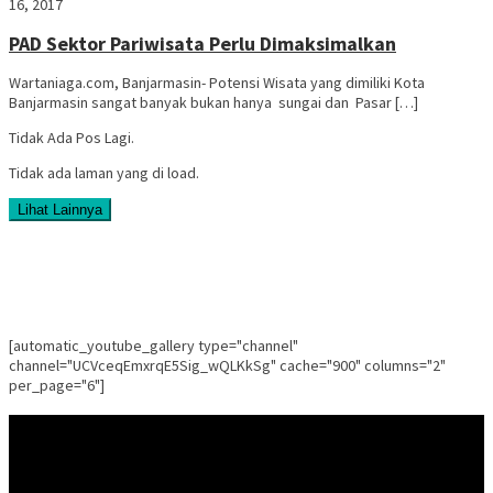
16, 2017
PAD Sektor Pariwisata Perlu Dimaksimalkan
Wartaniaga.com, Banjarmasin- Potensi Wisata yang dimiliki Kota
Banjarmasin sangat banyak bukan hanya sungai dan Pasar […]
Tidak Ada Pos Lagi.
Tidak ada laman yang di load.
Lihat Lainnya
[automatic_youtube_gallery type="channel"
channel="UCVceqEmxrqE5Sig_wQLKkSg" cache="900" columns="2"
per_page="6"]