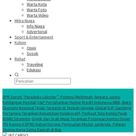
Warta Kota
Warta Foto
Warta Video
Mitra Niaga
Info Niaga
Advertorial
Sport & Entertaiment
Kolom
Opini
Sosok
Rehat
Traveling
Edukasi
Ekonomi Nasional
DPR Soroti “Paradoks Lobster”: Potensi Melimpah, Negara Justru
Kehilangan Kendali
S&P Pertahankan Rating Kredit Indonesia BBB, Bukti
Ekonomi Nasional Tetap Tangguh di Tengah Gejolak Global
DJP Gandeng
Pertamina Terapkan Kepatuhan Kolaboratif, Perkuat Tata Kelola Pajak
BUMN Strategis
Gojek dan Grab Mulai Terapkan Potongan Komisi Driver
8℅
Komisi II DPRD Kalsel Dorong Penguatan Modal Jamkrida, Pelajari
Skema Kerja Sama Daerah di Bali