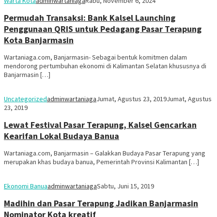
Warta Kota
adminwartaniaga
Rabu, November 6, 2024
Permudah Transaksi: Bank Kalsel Launching
Penggunaan QRIS untuk Pedagang Pasar Terapung
Kota Banjarmasin
Wartaniaga.com, Banjarmasin- Sebagai bentuk komitmen dalam
mendorong pertumbuhan ekonomi di Kalimantan Selatan khususnya di
Banjarmasin […]
Uncategorized
adminwartaniaga
Jumat, Agustus 23, 2019
Jumat, Agustus
23, 2019
Lewat Festival Pasar Terapung, Kalsel Gencarkan
Kearifan Lokal Budaya Banua
Wartaniaga.com, Banjarmasin – Galakkan Budaya Pasar Terapung yang
merupakan khas budaya banua, Pemerintah Provinsi Kalimantan […]
Ekonomi Banua
adminwartaniaga
Sabtu, Juni 15, 2019
Madihin dan Pasar Terapung Jadikan Banjarmasin
Nominator Kota kreatif