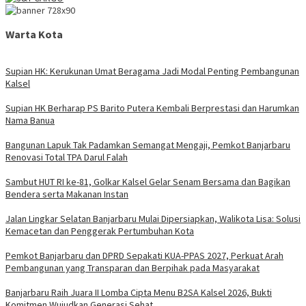
Warta Kota
Supian HK: Kerukunan Umat Beragama Jadi Modal Penting Pembangunan
Kalsel
Supian HK Berharap PS Barito Putera Kembali Berprestasi dan Harumkan
Nama Banua
Bangunan Lapuk Tak Padamkan Semangat Mengaji, Pemkot Banjarbaru
Renovasi Total TPA Darul Falah
Sambut HUT RI ke-81, Golkar Kalsel Gelar Senam Bersama dan Bagikan
Bendera serta Makanan Instan
Jalan Lingkar Selatan Banjarbaru Mulai Dipersiapkan, Walikota Lisa: Solusi
Kemacetan dan Penggerak Pertumbuhan Kota
Pemkot Banjarbaru dan DPRD Sepakati KUA-PPAS 2027, Perkuat Arah
Pembangunan yang Transparan dan Berpihak pada Masyarakat
Banjarbaru Raih Juara II Lomba Cipta Menu B2SA Kalsel 2026, Bukti
Komitmen Wujudkan Generasi Sehat