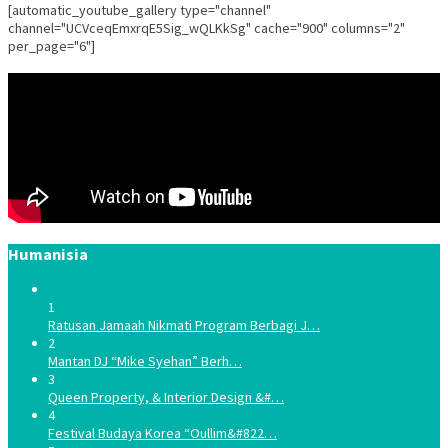
[automatic_youtube_gallery type="channel"
channel="UCVceqEmxrqE5Sig_wQLKkSg" cache="900" columns="2"
per_page="6"]
Humanisia
1
Ratusan Jamaah Nikmati Program Berbagi J…
2
Mantan DJ “Mike Syehan” Berh…
3
Queen Property, & Interior Design &#…
4
Festival Budaya Korea “Oullim&#822…