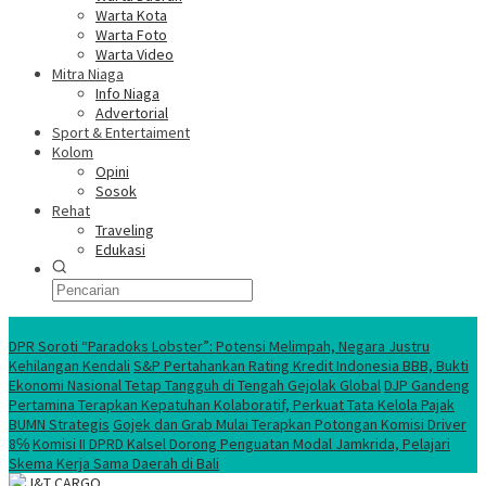
Warta Kota
Warta Foto
Warta Video
Mitra Niaga
Info Niaga
Advertorial
Sport & Entertaiment
Kolom
Opini
Sosok
Rehat
Traveling
Edukasi
Ekonomi Nasional
DPR Soroti “Paradoks Lobster”: Potensi Melimpah, Negara Justru
Kehilangan Kendali
S&P Pertahankan Rating Kredit Indonesia BBB, Bukti
Ekonomi Nasional Tetap Tangguh di Tengah Gejolak Global
DJP Gandeng
Pertamina Terapkan Kepatuhan Kolaboratif, Perkuat Tata Kelola Pajak
BUMN Strategis
Gojek dan Grab Mulai Terapkan Potongan Komisi Driver
8℅
Komisi II DPRD Kalsel Dorong Penguatan Modal Jamkrida, Pelajari
Skema Kerja Sama Daerah di Bali