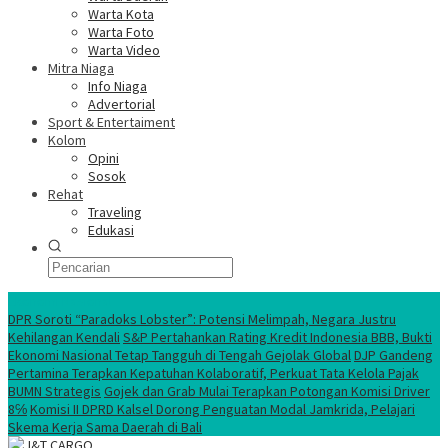
Warta Kota
Warta Foto
Warta Video
Mitra Niaga
Info Niaga
Advertorial
Sport & Entertaiment
Kolom
Opini
Sosok
Rehat
Traveling
Edukasi
Ekonomi Nasional
DPR Soroti “Paradoks Lobster”: Potensi Melimpah, Negara Justru
Kehilangan Kendali
S&P Pertahankan Rating Kredit Indonesia BBB, Bukti
Ekonomi Nasional Tetap Tangguh di Tengah Gejolak Global
DJP Gandeng
Pertamina Terapkan Kepatuhan Kolaboratif, Perkuat Tata Kelola Pajak
BUMN Strategis
Gojek dan Grab Mulai Terapkan Potongan Komisi Driver
8℅
Komisi II DPRD Kalsel Dorong Penguatan Modal Jamkrida, Pelajari
Skema Kerja Sama Daerah di Bali