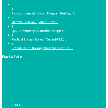
1
Ratusan Jamaah Nikmati Program Berbagi J…
2
Mantan DJ “Mike Syehan” Berh…
3
Queen Property, & Interior Design &#…
4
Festival Budaya Korea “Oullim&#822…
5
Presidium PNI Dorong Almarhum Prof. Dr. …
Warta Foto
RESES: