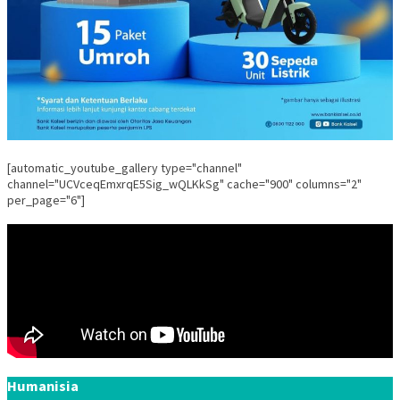
[automatic_youtube_gallery type="channel"
channel="UCVceqEmxrqE5Sig_wQLKkSg" cache="900" columns="2"
per_page="6"]
Humanisia