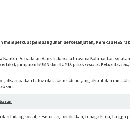
 memperkuat pembangunan berkelanjutan, Pemkab HSS rakor
epala Kantor Perwakilan Bank Indonesia Provinsi Kalimantan Sela
 vertikal, pimpinan BUMN dan BUMD, pihak swasta, Ketua Baznas,
oor, disampaikan bahwa data kemiskinan yang akurat dan mutakh
wabkan.
ebaran
i dari bidang sosial, kesehatan, pendidikan, tenaga kerja, hing