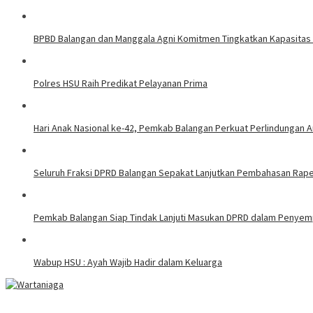
BPBD Balangan dan Manggala Agni Komitmen Tingkatkan Kapasitas 
Polres HSU Raih Predikat Pelayanan Prima
Hari Anak Nasional ke-42, Pemkab Balangan Perkuat Perlindungan A
Seluruh Fraksi DPRD Balangan Sepakat Lanjutkan Pembahasan Rap
Pemkab Balangan Siap Tindak Lanjuti Masukan DPRD dalam Penye
Wabup HSU : Ayah Wajib Hadir dalam Keluarga