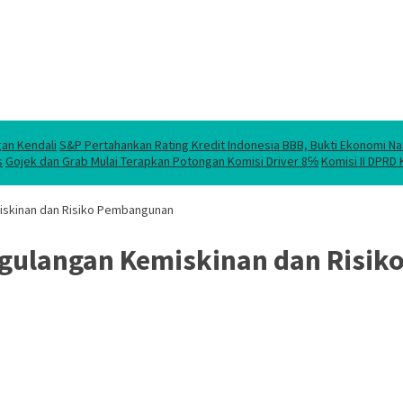
gan Kendali
S&P Pertahankan Rating Kredit Indonesia BBB, Bukti Ekonomi Na
s
Gojek dan Grab Mulai Terapkan Potongan Komisi Driver 8℅
Komisi II DPRD
skinan dan Risiko Pembangunan
gulangan Kemiskinan dan Risi