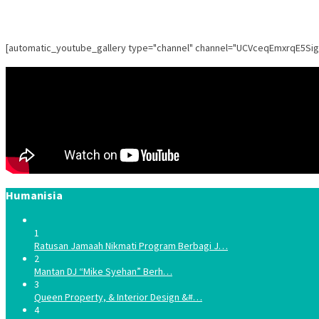
[automatic_youtube_gallery type="channel" channel="UCVceqEmxrqE5Si
Humanisia
1
Ratusan Jamaah Nikmati Program Berbagi J…
2
Mantan DJ “Mike Syehan” Berh…
3
Queen Property, & Interior Design &#…
4