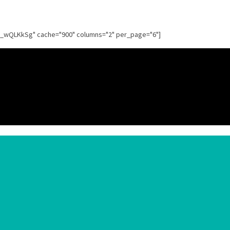
g_wQLKkSg" cache="900" columns="2" per_page="6"]