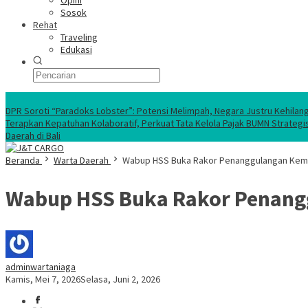
Opini
Sosok
Rehat
Traveling
Edukasi
Ekonomi Nasional
DPR Soroti “Paradoks Lobster”: Potensi Melimpah, Negara Justru Kehilan
Terapkan Kepatuhan Kolaboratif, Perkuat Tata Kelola Pajak BUMN Strategi
Daerah di Bali
Beranda
Warta Daerah
Wabup HSS Buka Rakor Penanggulangan Kemi
Wabup HSS Buka Rakor Penang
adminwartaniaga
Kamis, Mei 7, 2026
Selasa, Juni 2, 2026