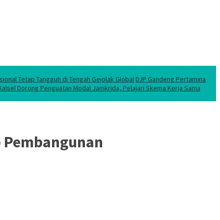
sional Tetap Tangguh di Tengah Gejolak Global
DJP Gandeng Pertamina
 Kalsel Dorong Penguatan Modal Jamkrida, Pelajari Skema Kerja Sama
ko Pembangunan