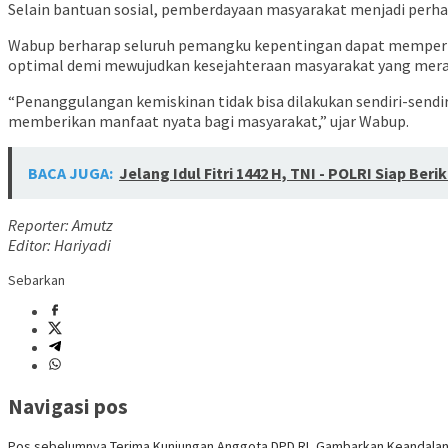
Selain bantuan sosial, pemberdayaan masyarakat menjadi perh
Wabup berharap seluruh pemangku kepentingan dapat memperku
optimal demi mewujudkan kesejahteraan masyarakat yang merat
“Penanggulangan kemiskinan tidak bisa dilakukan sendiri-sendir
memberikan manfaat nyata bagi masyarakat,” ujar Wabup.
BACA JUGA:
Jelang Idul Fitri 1442 H, TNI - POLRI Siap 
Reporter: Amutz
Editor: Hariyadi
Sebarkan
Navigasi pos
Pos sebelumnya
Terima Kunjungan Anggota DPD RI, Gambarkan Keandalan