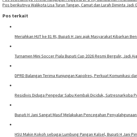
Pos berikutnya
Walikota Lisa Turun Tangan, Camat dan Lurah Diminta Jadi 
Pos terkait
Meriahkan HUT ke 81 RI, Bupati H Jani ajak Masyarakat Kibarkan Be
Turnamen Mini Soccer Piala Bupati Cup 2026 Resmi Bergulir, Jadi A
DPRD Balangan Terima Kunjungan Kapolres, Perkuat Komunikasi da
Residivis Diduga Pengedar Sabu Kembali Diciduk, Satresnarkoba P
Bupati H Jani Sangat Masif Melakukan Pencegahan Penyalahgunaa
HSU Makin Kokoh sebagai Lumbung Pangan Kalsel, Bupati H Jani P