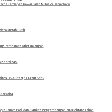
Garda Terdepan Kawal Jalan Mulus di Banjarbaru
ndera Merah Putih
jang Pembinaan Atlet Balangan
n Koordinasi
olres HSU Sita 9,54 Gram Sabu
n Narkoba
impin Tanam Padi dan Siapkan Pengembangan 700 Hektare Lahan