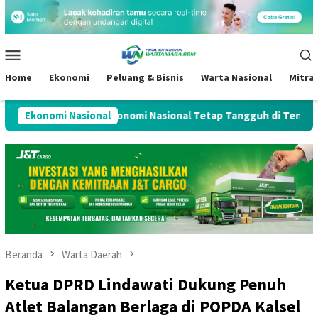
Loncat
ke
konten
Menu
Mobile
Home
Ekonomi
Peluang & Bisnis
Warta Nasional
Mitra
ia BBB, Bukti Ekonomi Nasional Tetap Tangguh di Tengah Gejolak
Ekonomi Nasional
Beranda
Warta Daerah
Ketua DPRD Lindawati Dukung Penuh
Atlet Balangan Berlaga di POPDA Kalsel