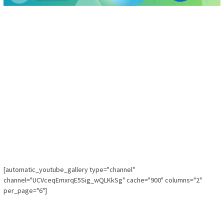
[automatic_youtube_gallery type="channel"
channel="UCVceqEmxrqE5Sig_wQLKkSg" cache="900" columns="2"
per_page="6"]