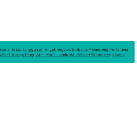
sional Tetap Tangguh di Tengah Gejolak Global
DJP Gandeng Pertamina
 Kalsel Dorong Penguatan Modal Jamkrida, Pelajari Skema Kerja Sama