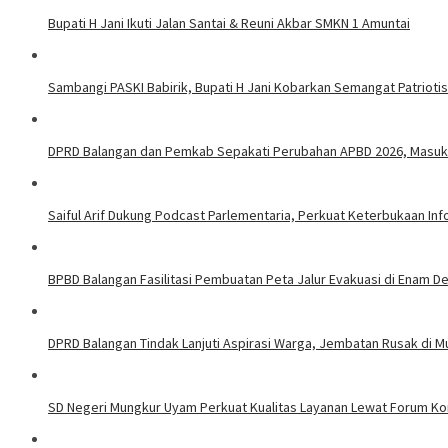
Bupati H Jani Ikuti Jalan Santai & Reuni Akbar SMKN 1 Amuntai
Sambangi PASKI Babirik, Bupati H Jani Kobarkan Semangat Patrioti
DPRD Balangan dan Pemkab Sepakati Perubahan APBD 2026, Masuk 
Saiful Arif Dukung Podcast Parlementaria, Perkuat Keterbukaan In
BPBD Balangan Fasilitasi Pembuatan Peta Jalur Evakuasi di Enam 
DPRD Balangan Tindak Lanjuti Aspirasi Warga, Jembatan Rusak di Mu
SD Negeri Mungkur Uyam Perkuat Kualitas Layanan Lewat Forum Kon