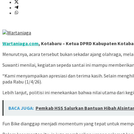
Wartaniaga.com
, Kotabaru – Ketua DPRD Kabupaten Kotabaru
Menurutnya, acara tersebut bukan sekadar ajang olahraga, melai
Suwanti menilai, kegiatan sepeda santai ini mampu memberika
“Kami menyampaikan apresiasi dan terima kasih. Selain menghib
pada Rabu (1/4/26).
Lebih lanjut, politisi ini menekankan bahwa nilai utama dari ke
BACA JUGA:
Pemkab HSS Salurkan Bantuan Hibah Alsinta
Fun Bike dianggap menjadi momentum yang tepat untuk memperera