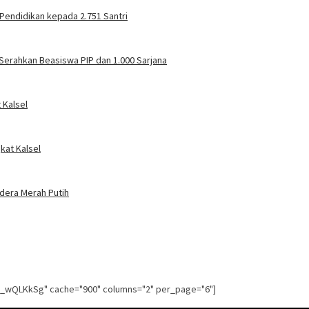
Pendidikan kepada 2.751 Santri
Serahkan Beasiswa PIP dan 1.000 Sarjana
 Kalsel
kat Kalsel
ndera Merah Putih
g_wQLKkSg" cache="900" columns="2" per_page="6"]