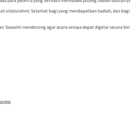
ada para peserta yang berhasil membawa pulang hadiah doorprize
tali silaturahmi. Selamat bagi yang mendapatkan hadiah, dan b
lan. Suwanti mendorong agar acara serupa dapat digelar secara be
larship