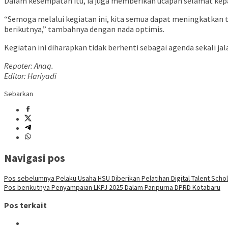
Dalam kesempatan itu, ia juga memberikan ucapan selamat kep
“Semoga melalui kegiatan ini, kita semua dapat meningkatkan 
berikutnya,” tambahnya dengan nada optimis.
Kegiatan ini diharapkan tidak berhenti sebagai agenda sekali ja
Repoter: Anaq.
Editor: Hariyadi
Sebarkan
Navigasi pos
Pos sebelumnya
Pelaku Usaha HSU Diberikan Pelatihan Digital Talent Scho
Pos berikutnya
Penyampaian LKPJ 2025 Dalam Paripurna DPRD Kotabaru
Pos terkait