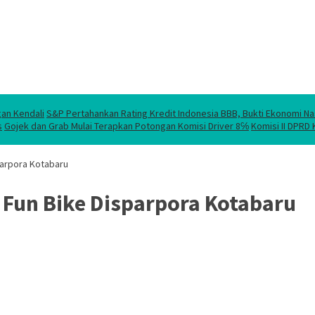
gan Kendali
S&P Pertahankan Rating Kredit Indonesia BBB, Bukti Ekonomi Na
s
Gojek dan Grab Mulai Terapkan Potongan Komisi Driver 8℅
Komisi II DPRD
parpora Kotabaru
 Fun Bike Disparpora Kotabaru