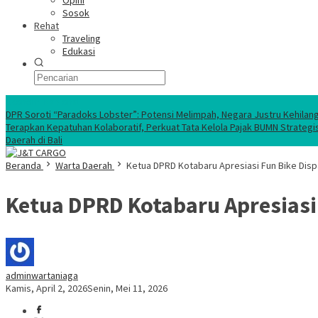
Opini
Sosok
Rehat
Traveling
Edukasi
Ekonomi Nasional
DPR Soroti “Paradoks Lobster”: Potensi Melimpah, Negara Justru Kehilan
Terapkan Kepatuhan Kolaboratif, Perkuat Tata Kelola Pajak BUMN Strategi
Daerah di Bali
Beranda
Warta Daerah
Ketua DPRD Kotabaru Apresiasi Fun Bike Dis
Ketua DPRD Kotabaru Apresiasi
adminwartaniaga
Kamis, April 2, 2026
Senin, Mei 11, 2026