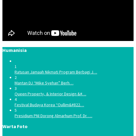
Humanisia
1
Ratusan Jamaah Nikmati Program Berbagi J…
2
Mantan DJ “Mike Syehan” Berh…
3
Queen Property, & Interior Design &#…
4
Festival Budaya Korea “Oullim&#822…
5
Presidium PNI Dorong Almarhum Prof. Dr. …
Warta Foto