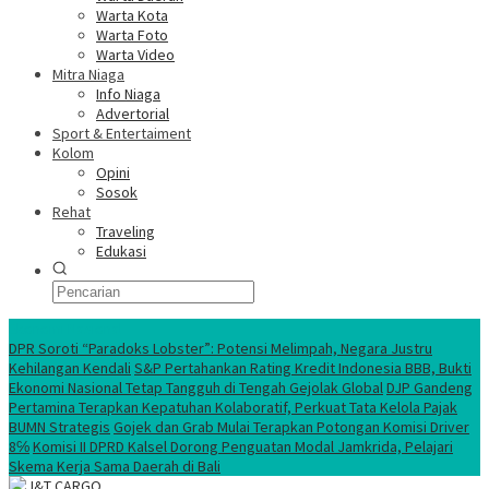
Warta Kota
Warta Foto
Warta Video
Mitra Niaga
Info Niaga
Advertorial
Sport & Entertaiment
Kolom
Opini
Sosok
Rehat
Traveling
Edukasi
Ekonomi Nasional
DPR Soroti “Paradoks Lobster”: Potensi Melimpah, Negara Justru
Kehilangan Kendali
S&P Pertahankan Rating Kredit Indonesia BBB, Bukti
Ekonomi Nasional Tetap Tangguh di Tengah Gejolak Global
DJP Gandeng
Pertamina Terapkan Kepatuhan Kolaboratif, Perkuat Tata Kelola Pajak
BUMN Strategis
Gojek dan Grab Mulai Terapkan Potongan Komisi Driver
8℅
Komisi II DPRD Kalsel Dorong Penguatan Modal Jamkrida, Pelajari
Skema Kerja Sama Daerah di Bali