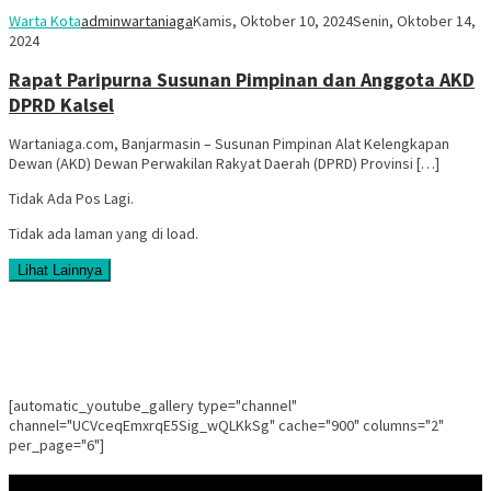
Warta Kota
adminwartaniaga
Kamis, Oktober 10, 2024
Senin, Oktober 14,
2024
Rapat Paripurna Susunan Pimpinan dan Anggota AKD
DPRD Kalsel
Wartaniaga.com, Banjarmasin – Susunan Pimpinan Alat Kelengkapan
Dewan (AKD) Dewan Perwakilan Rakyat Daerah (DPRD) Provinsi […]
Tidak Ada Pos Lagi.
Tidak ada laman yang di load.
Lihat Lainnya
[automatic_youtube_gallery type="channel"
channel="UCVceqEmxrqE5Sig_wQLKkSg" cache="900" columns="2"
per_page="6"]