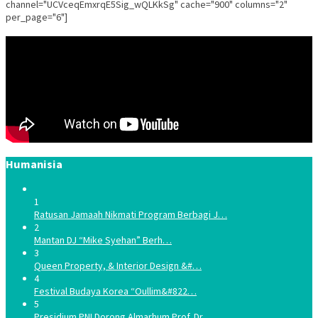
channel="UCVceqEmxrqE5Sig_wQLKkSg" cache="900" columns="2"
per_page="6"]
Humanisia
1
Ratusan Jamaah Nikmati Program Berbagi J…
2
Mantan DJ “Mike Syehan” Berh…
3
Queen Property, & Interior Design &#…
4
Festival Budaya Korea “Oullim&#822…
5
Presidium PNI Dorong Almarhum Prof. Dr. …