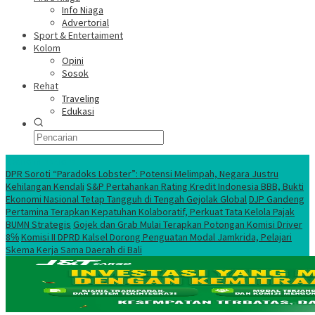
Info Niaga
Advertorial
Sport & Entertaiment
Kolom
Opini
Sosok
Rehat
Traveling
Edukasi
Ekonomi Nasional
DPR Soroti “Paradoks Lobster”: Potensi Melimpah, Negara Justru
Kehilangan Kendali
S&P Pertahankan Rating Kredit Indonesia BBB, Bukti
Ekonomi Nasional Tetap Tangguh di Tengah Gejolak Global
DJP Gandeng
Pertamina Terapkan Kepatuhan Kolaboratif, Perkuat Tata Kelola Pajak
BUMN Strategis
Gojek dan Grab Mulai Terapkan Potongan Komisi Driver
8℅
Komisi II DPRD Kalsel Dorong Penguatan Modal Jamkrida, Pelajari
Skema Kerja Sama Daerah di Bali