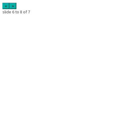
«
»
slide
6 to 8
of 7