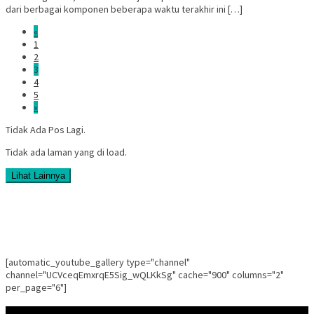
dari berbagai komponen beberapa waktu terakhir ini […]
«
1
2
3
4
5
»
Tidak Ada Pos Lagi.
Tidak ada laman yang di load.
Lihat Lainnya
[automatic_youtube_gallery type="channel"
channel="UCVceqEmxrqE5Sig_wQLKkSg" cache="900" columns="2"
per_page="6"]