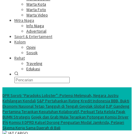
Warta Kota
Warta Foto
Warta Video
Mitra Niaga
Info Niaga
Advertorial
Sport & Entertaiment
Kolom
Opini
Sosok
Rehat
Traveling
Edukasi
Ekonomi Nasional
DPR Soroti “Paradoks Lobster”: Potensi Melimpah, Negara Justru
Kehilangan Kendali
S&P Pertahankan Rating Kredit Indonesia BBB, Bukti
Ekonomi Nasional Tetap Tangguh di Tengah Gejolak Global
DJP Gandeng
Pertamina Terapkan Kepatuhan Kolaboratif, Perkuat Tata Kelola Pajak
BUMN Strategis
Gojek dan Grab Mulai Terapkan Potongan Komisi Driver
8℅
Komisi II DPRD Kalsel Dorong Penguatan Modal Jamkrida, Pelajari
Skema Kerja Sama Daerah di Bali