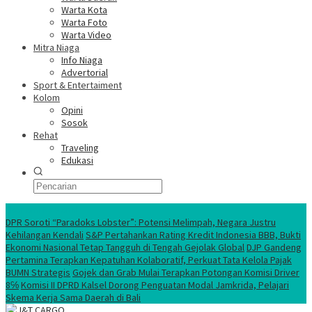
Warta Kota
Warta Foto
Warta Video
Mitra Niaga
Info Niaga
Advertorial
Sport & Entertaiment
Kolom
Opini
Sosok
Rehat
Traveling
Edukasi
Ekonomi Nasional
DPR Soroti “Paradoks Lobster”: Potensi Melimpah, Negara Justru
Kehilangan Kendali
S&P Pertahankan Rating Kredit Indonesia BBB, Bukti
Ekonomi Nasional Tetap Tangguh di Tengah Gejolak Global
DJP Gandeng
Pertamina Terapkan Kepatuhan Kolaboratif, Perkuat Tata Kelola Pajak
BUMN Strategis
Gojek dan Grab Mulai Terapkan Potongan Komisi Driver
8℅
Komisi II DPRD Kalsel Dorong Penguatan Modal Jamkrida, Pelajari
Skema Kerja Sama Daerah di Bali