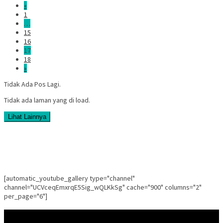
«
1
…
15
16
17
18
»
Tidak Ada Pos Lagi.
Tidak ada laman yang di load.
Lihat Lainnya
[automatic_youtube_gallery type="channel"
channel="UCVceqEmxrqE5Sig_wQLKkSg" cache="900" columns="2"
per_page="6"]