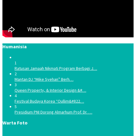
Humanisia
1
Ratusan Jamaah Nikmati Program Berbagi J…
2
Mantan DJ “Mike Syehan” Berh…
3
Queen Property, & Interior Design &#…
4
Festival Budaya Korea “Oullim&#822…
5
Presidium PNI Dorong Almarhum Prof. Dr. …
Warta Foto