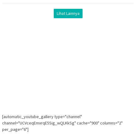
Lihat Lainnya
[automatic_youtube_gallery type="channel"
channel="UCVceqEmxrqE5Sig_wQLKkSg" cache="900" columns="2"
per_page="6"]