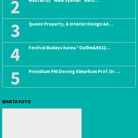
2
Mantan DJ “Mike Syehan” Berh…
3
Queen Property, & Interior Design &#…
4
Festival Budaya Korea “Oullim&#822…
5
Presidium PNI Dorong Almarhum Prof. Dr. …
WARTA FOTO