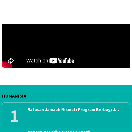
HUMANISIA
1
Ratusan Jamaah Nikmati Program Berbagi J…