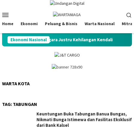
Loncat
ke
Menu
konten
Mobile
Home
Ekonomi
Peluang & Bisnis
Warta Nasional
Mitra
otensi Melimpah, Negara Justru Kehilangan Kendali
Ekonomi Nasional
S&P P
WARTA KOTA
TAG:
TABUNGAN
Keuntungan Buka Tabungan Banua Bungas,
Nikmati Bunga Istimewa dan Fasilitas Eksklusif
dari Bank Kalsel