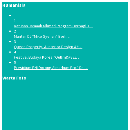
Humanisia
1
Ratusan Jamaah Nikmati Program Berbagi J…
2
Mantan DJ “Mike Syehan” Berh…
3
Queen Property, & Interior Design &#…
4
Festival Budaya Korea “Oullim&#822…
5
Presidium PNI Dorong Almarhum Prof. Dr. …
Warta Foto