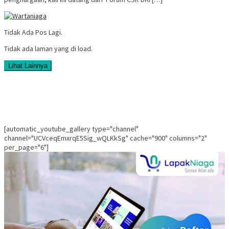
Tidak Ada Pos Lagi.
Tidak ada laman yang di load.
Lihat Lainnya
[automatic_youtube_gallery type="channel"
channel="UCVceqEmxrqE5Sig_wQLKkSg" cache="900" columns="2"
per_page="6"]