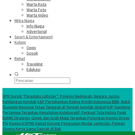
Warta Kota
Warta Foto
Warta Video
Mitra Niaga
Info Niaga
Advertorial
Sport & Entertaiment
Kolom
Opini
Sosok
Rehat
Traveling
Edukasi
Ekonomi Nasional
DPR Soroti “Paradoks Lobster”: Potensi Melimpah, Negara Justru
Kehilangan Kendali
S&P Pertahankan Rating Kredit Indonesia BBB, Bukti
Ekonomi Nasional Tetap Tangguh di Tengah Gejolak Global
DJP Gandeng
Pertamina Terapkan Kepatuhan Kolaboratif, Perkuat Tata Kelola Pajak
BUMN Strategis
Gojek dan Grab Mulai Terapkan Potongan Komisi Driver
8℅
Komisi II DPRD Kalsel Dorong Penguatan Modal Jamkrida, Pelajari
Skema Kerja Sama Daerah di Bali