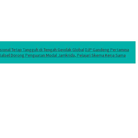
sional Tetap Tangguh di Tengah Gejolak Global
DJP Gandeng Pertamina
 Kalsel Dorong Penguatan Modal Jamkrida, Pelajari Skema Kerja Sama