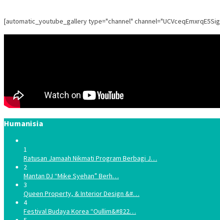
[automatic_youtube_gallery type="channel" channel="UCVceqEmxrqE5Si
Humanisia
1
Ratusan Jamaah Nikmati Program Berbagi J…
2
Mantan DJ “Mike Syehan” Berh…
3
Queen Property, & Interior Design &#…
4
Festival Budaya Korea “Oullim&#822…
5