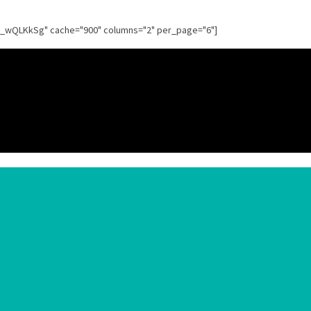
g_wQLKkSg" cache="900" columns="2" per_page="6"]