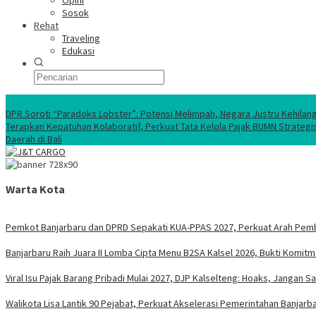
Opini
Sosok
Rehat
Traveling
Edukasi
Ekonomi Nasional
DPR Soroti “Paradoks Lobster”: Potensi Melimpah, Negara Justru Kehilan
Terapkan Kepatuhan Kolaboratif, Perkuat Tata Kelola Pajak BUMN Strategi
Daerah di Bali
Warta Kota
Pemkot Banjarbaru dan DPRD Sepakati KUA-PPAS 2027, Perkuat Arah Pem
Banjarbaru Raih Juara II Lomba Cipta Menu B2SA Kalsel 2026, Bukti Komi
Viral Isu Pajak Barang Pribadi Mulai 2027, DJP Kalselteng: Hoaks, Jangan 
Walikota Lisa Lantik 90 Pejabat, Perkuat Akselerasi Pemerintahan Banjarb