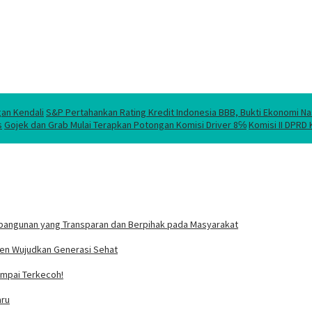
gan Kendali
S&P Pertahankan Rating Kredit Indonesia BBB, Bukti Ekonomi Na
s
Gojek dan Grab Mulai Terapkan Potongan Komisi Driver 8℅
Komisi II DPRD
bangunan yang Transparan dan Berpihak pada Masyarakat
tmen Wujudkan Generasi Sehat
Sampai Terkecoh!
aru