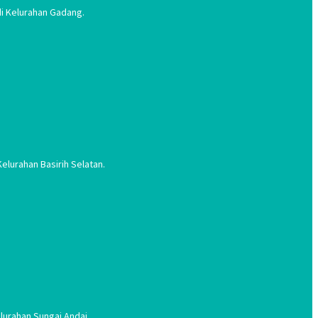
i Kelurahan Gadang.
lurahan Basirih Selatan.
lurahan Sungai Andai.