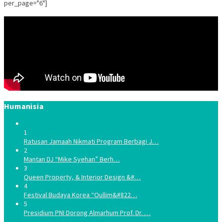
per_page="6"]
Humanisia
1
Ratusan Jamaah Nikmati Program Berbagi J…
2
Mantan DJ “Mike Syehan” Berh…
3
Queen Property, & Interior Design &#…
4
Festival Budaya Korea “Oullim&#822…
5
Presidium PNI Dorong Almarhum Prof. Dr. …