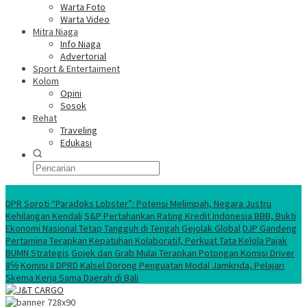
Warta Foto
Warta Video
Mitra Niaga
Info Niaga
Advertorial
Sport & Entertaiment
Kolom
Opini
Sosok
Rehat
Traveling
Edukasi
Ekonomi Nasional
DPR Soroti “Paradoks Lobster”: Potensi Melimpah, Negara Justru
Kehilangan Kendali
S&P Pertahankan Rating Kredit Indonesia BBB, Bukti
Ekonomi Nasional Tetap Tangguh di Tengah Gejolak Global
DJP Gandeng
Pertamina Terapkan Kepatuhan Kolaboratif, Perkuat Tata Kelola Pajak
BUMN Strategis
Gojek dan Grab Mulai Terapkan Potongan Komisi Driver
8℅
Komisi II DPRD Kalsel Dorong Penguatan Modal Jamkrida, Pelajari
Skema Kerja Sama Daerah di Bali