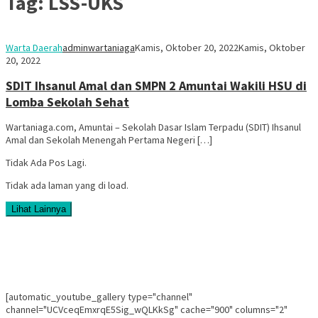
Tag:
LSS-UKS
Warta Daerah
adminwartaniaga
Kamis, Oktober 20, 2022
Kamis, Oktober
20, 2022
SDIT Ihsanul Amal dan SMPN 2 Amuntai Wakili HSU di
Lomba Sekolah Sehat
Wartaniaga.com, Amuntai – Sekolah Dasar Islam Terpadu (SDIT) Ihsanul
Amal dan Sekolah Menengah Pertama Negeri […]
Tidak Ada Pos Lagi.
Tidak ada laman yang di load.
Lihat Lainnya
[automatic_youtube_gallery type="channel"
channel="UCVceqEmxrqE5Sig_wQLKkSg" cache="900" columns="2"